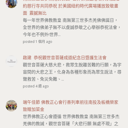
約慈行寺共同恭祝 於美國紐約時代廣場播放致敬畫
面 震撼無比
每一年世界佛教教皇 南無第三世多杰羌佛佛誕日，
全世界的佛弟子無不以虔誠恭敬之心舉辦恭祝法會，
今年也不例外!世界...
posted 1 個月 ago
啟建 恭祝觀世音菩薩成道紀念日暨護生法會
觀世音菩薩大慈大悲，救眾生脫離苦難的行願，為宇
宙間的大悲之王，化身為各種形象而為眾生說法，尋
聲救苦、免災免難、...
posted 4 週 ago
端午佳節 佛教正心會行善列車前往南投及板橋榮家
致贈加菜金
世界佛教正心會遵循 世界佛教教皇 南無第三世多杰
羌佛的教誡，觀世音菩薩「大悲行願 無處不現」之