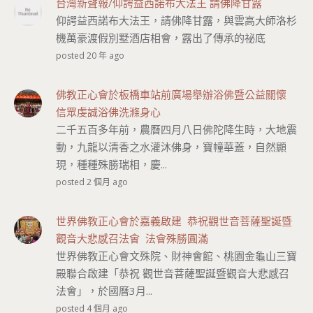
台灣新聲報/仰諤益西諾布大法王 請佛降甘露
仰諤益西諾布大法王，請佛降甘露，與雲高大師洛杉
機萬豪渡假別墅酒店相會，露出了傳承的祕底
posted 20 年 ago
佛教正心會於板橋車站前廣場舉辦浴佛暨公益關懷
信眾虔誠浴佛洗滌身心
二千五百多年前，農曆四月八日佛陀降生時，大地震
動，九龍以清香之水灌沐佛身，寶幢華蓋，自然顯
現，種種殊勝瑞相，慶...
posted 2 個月 ago
世界佛教正心會於嘉義啟建 恭祝觀世音菩薩聖誕暨
觀音大悲感召法會 法會殊勝圓滿
世界佛教正心會文殊院、財神會館、桃園金龜山三寶
殿聯合啟建「恭祝 觀世音菩薩聖誕暨觀音大悲感召
法會」，於國曆3月...
posted 4 個月 ago