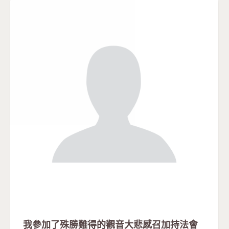
我參加了殊勝難得的觀音大悲感召加持法會