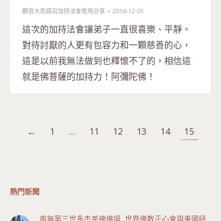
觀音大悲感召加持法會受用分享
2016-12-01
這次的加持法會讓弟子一直很喜樂、平靜。
對待討厭的人更有包容力和一顆慈善的心，
這是以前我無法做到也釋懷不了的，相信這
就是佛菩薩的加持力！阿彌陀佛！
←
1
…
11
12
13
14
15
熱門新聞
南無第三世多杰羌佛佛誕 世界佛教正心會與美國紐