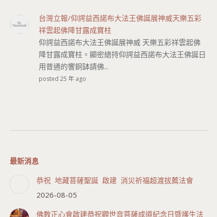
台灣立報/仰諤益西諾布大法王佛誕展神威天樂五彩
祥雲起佛降甘露成寶柱
仰諤益西諾布大法王佛誕展神威 天樂五彩祥雲起佛
降甘露成寶柱。顯密總持仰諤益西諾布大法王佛誕日
用普通的響銅缽請佛...
posted 25 年 ago
最新消息
恭祝 地藏菩薩聖誕 啟建 消災祈福超渡拔薦法會
2026-08-05
佛教正心會啟建恭祝觀世音菩薩成道紀念日暨護生法