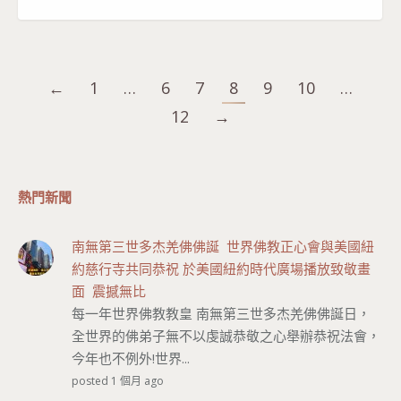
←
1
…
6
7
8
9
10
…
12
→
熱門新聞
南無第三世多杰羌佛佛誕 世界佛教正心會與美國紐
約慈行寺共同恭祝 於美國紐約時代廣場播放致敬畫
面 震撼無比
每一年世界佛教教皇 南無第三世多杰羌佛佛誕日，
全世界的佛弟子無不以虔誠恭敬之心舉辦恭祝法會，
今年也不例外!世界...
posted 1 個月 ago