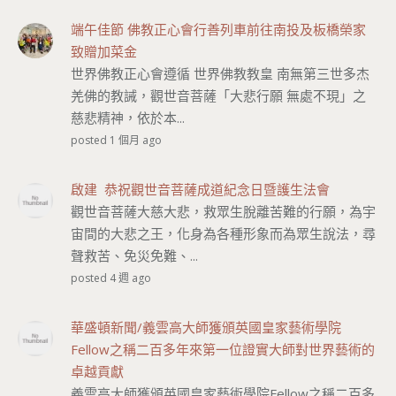
端午佳節 佛教正心會行善列車前往南投及板橋榮家
致贈加菜金
世界佛教正心會遵循 世界佛教教皇 南無第三世多杰
羌佛的教誡，觀世音菩薩「大悲行願 無處不現」之
慈悲精神，依於本...
posted 1 個月 ago
啟建 恭祝觀世音菩薩成道紀念日暨護生法會
觀世音菩薩大慈大悲，救眾生脫離苦難的行願，為宇
宙間的大悲之王，化身為各種形象而為眾生說法，尋
聲救苦、免災免難、...
posted 4 週 ago
華盛頓新聞/義雲高大師獲頒英國皇家藝術學院
Fellow之稱二百多年來第一位證實大師對世界藝術的
卓越貢獻
義雲高大師獲頒英國皇家藝術學院Fellow之稱二百多