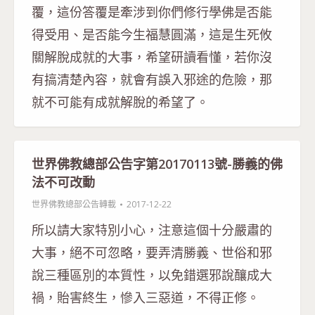
覆，這份答覆是牽涉到你們修行學佛是否能
得受用、是否能今生福慧圓滿，這是生死攸
關解脫成就的大事，希望研讀看懂，若你沒
有搞清楚內容，就會有誤入邪途的危險，那
就不可能有成就解脫的希望了。
世界佛教總部公告字第20170113號-勝義的佛
法不可改動
世界佛教總部公告轉載
2017-12-22
所以請大家特別小心，注意這個十分嚴肅的
大事，絕不可忽略，要弄清勝義、世俗和邪
說三種區別的本質性，以免錯選邪說釀成大
禍，貽害終生，慘入三惡道，不得正修。