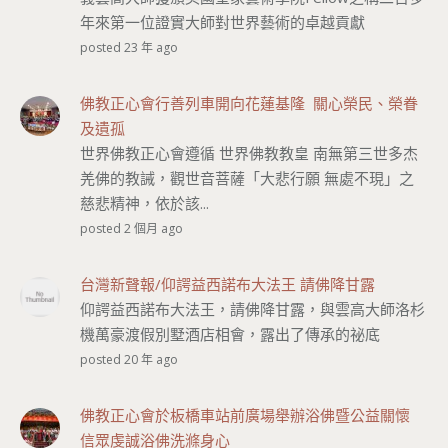
年來第一位證實大師對世界藝術的卓越貢獻
posted 23 年 ago
佛教正心會行善列車開向花蓮基隆 關心榮民、榮眷
及遺孤
世界佛教正心會遵循 世界佛教教皇 南無第三世多杰
羌佛的教誡，觀世音菩薩「大悲行願 無處不現」之
慈悲精神，依於該...
posted 2 個月 ago
台灣新聲報/仰諤益西諾布大法王 請佛降甘露
仰諤益西諾布大法王，請佛降甘露，與雲高大師洛杉
機萬豪渡假別墅酒店相會，露出了傳承的祕底
posted 20 年 ago
佛教正心會於板橋車站前廣場舉辦浴佛暨公益關懷
信眾虔誠浴佛洗滌身心