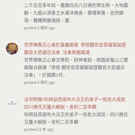
二千五百多年前，農曆四月八日佛陀降生時，大地震
動，九龍以清香之水灌沐佛身，寶幢華蓋，自然顯
現，種種殊勝瑞相，慶...
posted 2 個月 ago
世界佛教正心會於嘉義啟建 恭祝觀世音菩薩聖誕暨
觀音大悲感召法會 法會殊勝圓滿
世界佛教正心會文殊院、財神會館、桃園金龜山三寶
殿聯合啟建「恭祝 觀世音菩薩聖誕暨觀音大悲感召
法會」，於國曆3月...
posted 4 個月 ago
法宗時報/仰諤益西諾布大法王的弟子一批批大成就
四川唐氏又獲大解脫，舍利二百多顆
仰諤益西諾布大法王的弟子一批批大成就。四川唐氏
又獲大解脫，舍利二百多顆
posted 22 年 ago