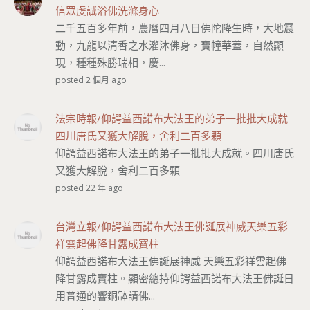
信眾虔誠浴佛洗滌身心
二千五百多年前，農曆四月八日佛陀降生時，大地震
動，九龍以清香之水灌沐佛身，寶幢華蓋，自然顯
現，種種殊勝瑞相，慶...
posted 2 個月 ago
法宗時報/仰諤益西諾布大法王的弟子一批批大成就
四川唐氏又獲大解脫，舍利二百多顆
仰諤益西諾布大法王的弟子一批批大成就。四川唐氏
又獲大解脫，舍利二百多顆
posted 22 年 ago
台灣立報/仰諤益西諾布大法王佛誕展神威天樂五彩
祥雲起佛降甘露成寶柱
仰諤益西諾布大法王佛誕展神威 天樂五彩祥雲起佛
降甘露成寶柱。顯密總持仰諤益西諾布大法王佛誕日
用普通的響銅缽請佛...