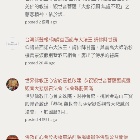
羌佛的教誡，觀世音菩薩「大悲行願 無處不現」之
慈悲精神，依於該...
posted 2 個月 ago
台灣新聲報/仰諤益西諾布大法王 請佛降甘露
仰諤益西諾布大法王，請佛降甘露，與雲高大師洛杉
機萬豪渡假別墅酒店相會，露出了傳承的祕底
posted 20 年 ago
世界佛教正心會於嘉義啟建 恭祝觀世音菩薩聖誕暨
觀音大悲感召法會 法會殊勝圓滿
世界佛教正心會文殊院、財神會館、桃園金龜山三寶
殿聯合啟建「恭祝 觀世音菩薩聖誕暨觀音大悲感召
法會」，於國曆3月...
posted 4 個月 ago
佛教正心會於板橋車站前廣場舉辦浴佛暨公益關懷