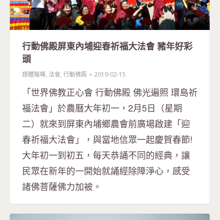
行動佛殿屏東內埔迎春祈福大法會 豬年好彩
頭
媒體報導
,
法會
,
行動佛殿
2019-02-15
「世界佛教正心會 行動佛殿 佛光遍照 環島祈
福法會」於農曆大年初一，2月5日（星期
二）就來到屏東內埔鄉農會前廣場啟建「迎
春祈福大法會」，與當地信眾一起慶賀春節!
大年初一到初五，每天恭誦不同的經典，讓
民眾在新年的一開始就誦經除障淨心，感受
諸佛菩薩佛力加被。