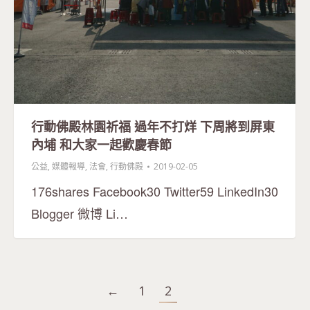
行動佛殿林園祈福 過年不打烊 下周將到屏東
內埔 和大家一起歡慶春節
公益
,
媒體報導
,
法會
,
行動佛殿
2019-02-05
176shares Facebook30 Twitter59 LinkedIn30
Blogger 微博 Li…
←
1
2