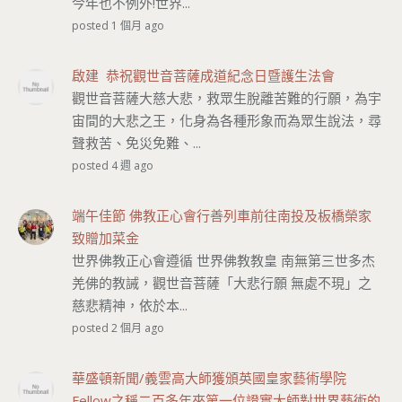
今年也不例外!世界...
posted 1 個月 ago
啟建 恭祝觀世音菩薩成道紀念日暨護生法會
觀世音菩薩大慈大悲，救眾生脫離苦難的行願，為宇
宙間的大悲之王，化身為各種形象而為眾生說法，尋
聲救苦、免災免難、...
posted 4 週 ago
端午佳節 佛教正心會行善列車前往南投及板橋榮家
致贈加菜金
世界佛教正心會遵循 世界佛教教皇 南無第三世多杰
羌佛的教誡，觀世音菩薩「大悲行願 無處不現」之
慈悲精神，依於本...
posted 2 個月 ago
華盛頓新聞/義雲高大師獲頒英國皇家藝術學院
Fellow之稱二百多年來第一位證實大師對世界藝術的