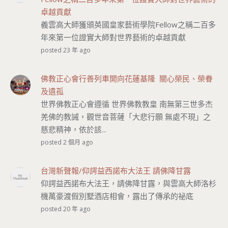
卓越貢獻
義雲高大師獲頒英國皇家藝術學院Fellow之稱二百多
年來第一位證實大師對世界藝術的卓越貢獻
posted 23 年 ago
佛教正心會行善列車開向花蓮基隆 關心榮民、榮眷
及遺孤
世界佛教正心會遵循 世界佛教教皇 南無第三世多杰
羌佛的教誡，觀世音菩薩「大悲行願 無處不現」之
慈悲精神，依於該...
posted 2 個月 ago
台灣新聲報/仰諤益西諾布大法王 請佛降甘露
仰諤益西諾布大法王，請佛降甘露，與雲高大師洛杉
機萬豪渡假別墅酒店相會，露出了傳承的祕底
posted 20 年 ago