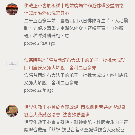
佛教正心會於板橋車站前廣場舉辦浴佛暨公益關懷
信眾虔誠浴佛洗滌身心
二千五百多年前，農曆四月八日佛陀降生時，大地震
動，九龍以清香之水灌沐佛身，寶幢華蓋，自然顯
現，種種殊勝瑞相，慶...
posted 2 個月 ago
法宗時報/仰諤益西諾布大法王的弟子一批批大成就
四川唐氏又獲大解脫，舍利二百多顆
仰諤益西諾布大法王的弟子一批批大成就。四川唐氏
又獲大解脫，舍利二百多顆
posted 22 年 ago
世界佛教正心會於嘉義啟建 恭祝觀世音菩薩聖誕暨
觀音大悲感召法會 法會殊勝圓滿
世界佛教正心會文殊院、財神會館、桃園金龜山三寶
殿聯合啟建「恭祝 觀世音菩薩聖誕暨觀音大悲感召