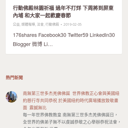
行動佛殿林園祈福 過年不打烊 下周將到屏東
內埔 和大家一起歡慶春節
公益
,
媒體報導
,
法會
,
行動佛殿
2019-02-05
176shares Facebook30 Twitter59 LinkedIn30
Blogger 微博 Li…
熱門新聞
南無第三世多杰羌佛佛誕 世界佛教正心會與美國紐
約慈行寺共同恭祝 於美國紐約時代廣場播放致敬畫
面 震撼無比
每一年世界佛教教皇 南無第三世多杰羌佛佛誕日，
全世界的佛弟子無不以虔誠恭敬之心舉辦恭祝法會，