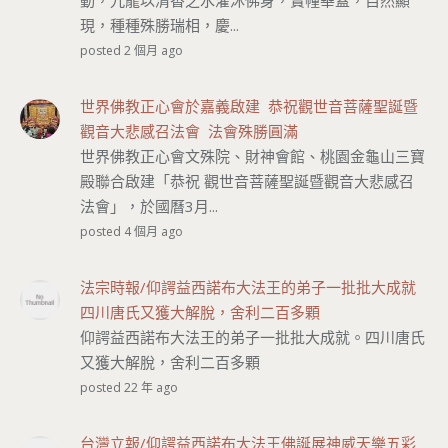
動，九龍以清香之水灌沐佛身，寶幢華蓋，自然顯
現，種種殊勝瑞相，慶...
posted 2 個月 ago
世界佛教正心會於嘉義啟建 恭祝觀世音菩薩聖誕暨
觀音大悲感召法會 法會殊勝圓滿
世界佛教正心會文殊院、財神會館、桃園金龜山三寶
殿聯合啟建「恭祝 觀世音菩薩聖誕暨觀音大悲感召
法會」，於國曆3月...
posted 4 個月 ago
法宗時報/仰諤益西諾布大法王的弟子一批批大成就
四川唐氏又獲大解脫，舍利二百多顆
仰諤益西諾布大法王的弟子一批批大成就。四川唐氏
又獲大解脫，舍利二百多顆
posted 22 年 ago
台灣立報/仰諤益西諾布大法王佛誕展神威天樂五彩