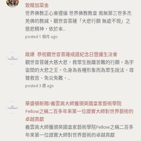
致贈加菜金
世界佛教正心會遵循 世界佛教教皇 南無第三世多杰
羌佛的教誡，觀世音菩薩「大悲行願 無處不現」之
慈悲精神，依於本...
posted 1 個月 ago
啟建 恭祝觀世音菩薩成道紀念日暨護生法會
觀世音菩薩大慈大悲，救眾生脫離苦難的行願，為宇
宙間的大悲之王，化身為各種形象而為眾生說法，尋
聲救苦、免災免難、...
posted 3 週 ago
華盛頓新聞/義雲高大師獲頒英國皇家藝術學院
Fellow之稱二百多年來第一位證實大師對世界藝術的
卓越貢獻
義雲高大師獲頒英國皇家藝術學院Fellow之稱二百多
年來第一位證實大師對世界藝術的卓越貢獻