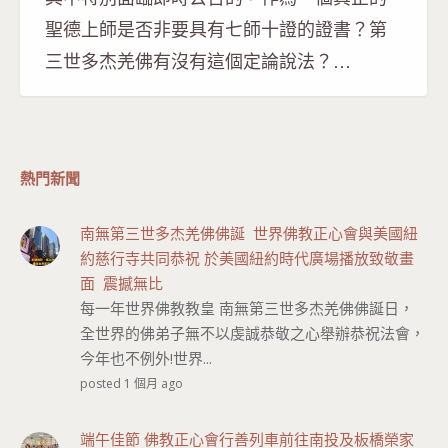
聖德上師是否非要具有七師十證的證書？第
三世多杰羌佛有沒有這個定論說法？…
熱門新聞
南無第三世多杰羌佛佛誕 世界佛教正心會與美國紐
約慈行寺共同恭祝 於美國紐約時代廣場播放致敬畫
面 震撼無比
每一年世界佛教教皇 南無第三世多杰羌佛佛誕日，
全世界的佛弟子無不以虔誠恭敬之心舉辦恭祝法會，
今年也不例外!世界...
posted 1 個月 ago
端午佳節 佛教正心會行善列車前往南投及板橋榮家