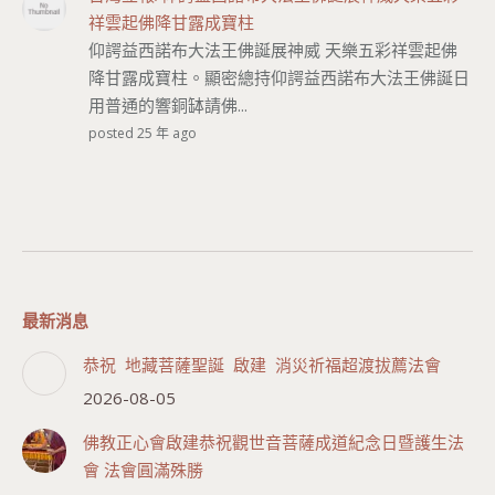
祥雲起佛降甘露成寶柱
仰諤益西諾布大法王佛誕展神威 天樂五彩祥雲起佛
降甘露成寶柱。顯密總持仰諤益西諾布大法王佛誕日
用普通的響銅缽請佛...
posted 25 年 ago
最新消息
恭祝 地藏菩薩聖誕 啟建 消災祈福超渡拔薦法會
2026-08-05
佛教正心會啟建恭祝觀世音菩薩成道紀念日暨護生法
會 法會圓滿殊勝