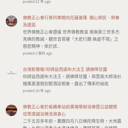
posted 22 年 ago
佛教正心會行善列車開向花蓮基隆 關心榮民、榮眷
及遺孤
世界佛教正心會遵循 世界佛教教皇 南無第三世多杰
羌佛的教誡，觀世音菩薩「大悲行願 無處不現」之
慈悲精神，依於該...
posted 2 個月 ago
台灣新聲報/仰諤益西諾布大法王 請佛降甘露
仰諤益西諾布大法王，請佛降甘露，與雲高大師洛杉
機萬豪渡假別墅酒店相會，露出了傳承的祕底
posted 20 年 ago
佛教正心會於板橋車站前廣場舉辦浴佛暨公益關懷
信眾虔誠浴佛洗滌身心
二千五百多年前，農曆四月八日佛陀降生時，大地震