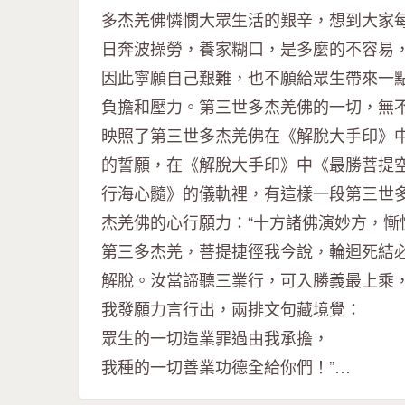
多杰羌佛憐憫大眾生活的艱辛，想到大家
日奔波操勞，養家糊口，是多麼的不容易
因此寧願自己艱難，也不願給眾生帶來一
負擔和壓力。第三世多杰羌佛的一切，無
映照了第三世多杰羌佛在《解脫大手印》
的誓願，在《解脫大手印》中《最勝菩提
行海心髓》的儀軌裡，有這樣一段第三世
杰羌佛的心行願力：“十方諸佛演妙方，慚
第三多杰羌，菩提捷徑我今說，輪迴死結
解脫。汝當諦聽三業行，可入勝義最上乘
我發願力言行出，兩排文句藏境覺：
眾生的一切造業罪過由我承擔，
我種的一切善業功德全給你們！”…