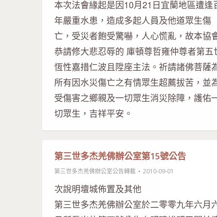
本次法會緣起是因10月21日宜蘭地區遭逢
年嚴重水患，造成多起人員及他道眾生傷
亡，受災者飽受驚嚇，人心慌亂，故本協
恭請修大悲忍辱的 庫頓尊哲雍仲尊者第五
恆性嘉措仁波且陞座主法。祈請諸佛菩薩
所有因水災傷亡之有情眾生超薦拔苦，並
受傷害之鄉親及一切眾生消災除障，護佑
切眾生，吉祥平安。
第三世多杰羌佛辦公室第15號公告
第三世多杰羌佛辦公室公告轉載
2010-09-01
次說明壇城佈置及其他
第三世多杰羌佛辦公室於二零零九年六月