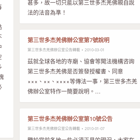
甚多，故一切只能以第三世多杰羌佛親自說
每
法的法音為準！
，
點
不
第三世多杰羌佛辦公室第7號說明
中
第三世多杰羌佛辦公室公告轉載
2010-03-01
空
茲就全球各地的寺廟、協會等聞法機構咨詢
多
第三世多杰羌佛是否簽發授權書、同意
愧
×××、××、××××等傳法一事，第三世多杰羌
必
佛辦公室特作一簡要說明。…
，
第三世多杰羌佛辦公室第10號公告
第三世多杰羌佛辦公室公告轉載
2010-01-07
鑒於當前各地一些必須正見的現況，大家在