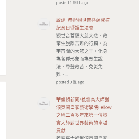
posted 1 個月 ago
啟建 恭祝觀世音菩薩成道
紀念日暨護生法會
觀世音菩薩大慈大悲，救
眾生脫離苦難的行願，為
宇宙間的大悲之王，化身
為各種形象而為眾生說
法，尋聲救苦、免災免
難、...
posted 3 週 ago
華盛頓新聞/義雲高大師獲
頒英國皇家藝術學院Fellow
之稱二百多年來第一位證
實大師對世界藝術的卓越
貢獻
義雲高大師獲頒英國皇家