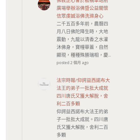
佛教正心會於板橋車站前
廣場舉辦浴佛暨公益關懷
信眾虔誠浴佛洗滌身心
二千五百多年前，農曆四
月八日佛陀降生時，大地
震動，九龍以清香之水灌
沐佛身，寶幢華蓋，自然
顯現，種種殊勝瑞相，慶...
posted 2 個月 ago
法宗時報/仰諤益西諾布大
法王的弟子一批批大成就
四川唐氏又獲大解脫，舍
利二百多顆
仰諤益西諾布大法王的弟
子一批批大成就。四川唐
氏又獲大解脫，舍利二百
多顆