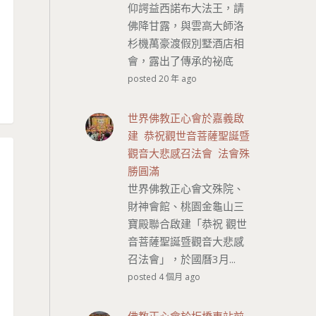
仰諤益西諾布大法王，請
佛降甘露，與雲高大師洛
杉機萬豪渡假別墅酒店相
會，露出了傳承的祕底
posted 20 年 ago
世界佛教正心會於嘉義啟
建 恭祝觀世音菩薩聖誕暨
觀音大悲感召法會 法會殊
勝圓滿
世界佛教正心會文殊院、
財神會館、桃園金龜山三
寶殿聯合啟建「恭祝 觀世
音菩薩聖誕暨觀音大悲感
召法會」，於國曆3月...
posted 4 個月 ago