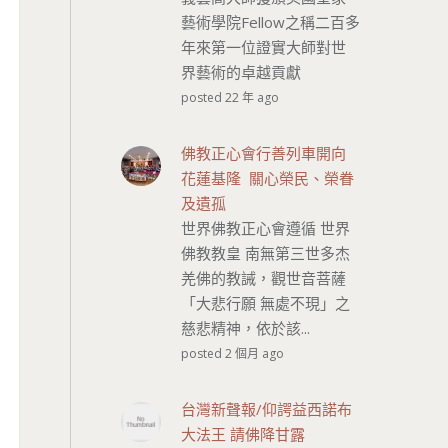
藝術學院Fellow之稱二百多
年來第一位證實大師對世
界藝術的卓越貢獻
posted 22 年 ago
佛教正心會行善列車開向
花蓮基隆 關心榮民、榮眷
及遺孤
世界佛教正心會遵循 世界
佛教教皇 南無第三世多杰
羌佛的教誡，觀世音菩薩
「大悲行願 無處不現」之
慈悲精神，依於該...
posted 2 個月 ago
台灣新聲報/仰諤益西諾布
大法王 請佛降甘露