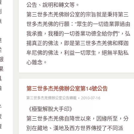
壇
公告、說明和轉文等。
到
第三世多杰羌佛辦公室的宗旨就是秉持第三
無
世多杰羌佛的行願：“眾生的一切造業罪過由
，
我承擔，我種的一切善業功德全給你們”，弘
達
揚真正的佛法，即是第三世多杰羌佛和釋迦
從
牟尼佛的佛法，利益一切眾生，絕無半點私
銀
心雜念。
果
具
論
第三世多杰羌佛辦公室第14號公告
，
第三世多杰羌佛辦公室公告轉載
2010-07-16
子
《極聖解脫大手印》
眾
第三世多杰羌佛自降世以來，因緣所至，分
壇
別在藏地、漢地及西方世界傳授了不同派