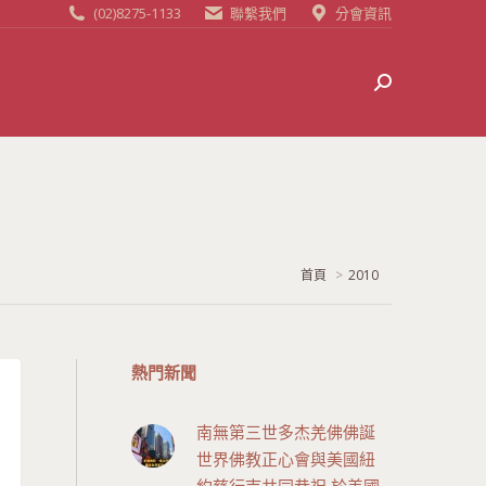
(02)8275-1133
聯繫我們
分會資訊
Search:
當前位置:
首頁
2010
熱門新聞
南無第三世多杰羌佛佛誕
世界佛教正心會與美國紐