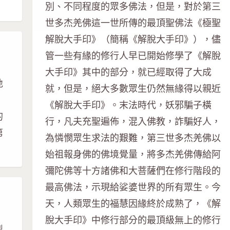
別、不同程度的眾多佛法，但是，對於第三
世多杰羌佛這一世所傳的最頂聖佛法《極聖
解脫大手印》（簡稱《解脫大手印》），儘
管一些有緣的修行人早已開始修學了《解脫
大手印》其中的部分，就已經取得了大成
地
就，但是，絕大多數眾生仍然無緣得以親近
，
《解脫大手印》。末法時代，妖邪騙子橫
的
行，凡夫充聖遍佈，混入佛教，詐騙好人，
第
為憐憫眾生求法的艱難，第三世多杰羌佛以
始祖報身佛的佛境覺量，將多杰羌佛傳給阿
彌陀佛等十方諸佛和大菩薩們在修行階段的
最高佛法，示現給娑婆世界的所有眾生。今
天，人類眾生的福慧因緣終於成熟了，《解
脫大手印》中修行部分的最頂級無上的修行
製