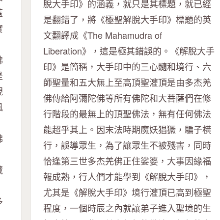
脫大手印》的涵義，就只是其標題，就已經
蓋
是翻錯了，將《極聖解脫大手印》標題的英
實
文翻譯成《The Mahamudra of
Liberation》，這是極其錯誤的。《解脫大手
佛
印》是簡稱，大手印中的三心髓和境行、六
是
師聖量和五大無上至高頂聖灌頂是由多杰羌
現
佛傳給阿彌陀佛等所有佛陀和大菩薩們在修
風
行階段的最無上的頂聖佛法，無有任何佛法
能超乎其上。因末法時期魔妖猖獗，騙子橫
佛
行，誤導眾生，為了讓眾生不被殘害，同時
恰逢第三世多杰羌佛正住娑婆，大事因緣福
藏
報成熟，行人們才能學到《解脫大手印》，
尤其是《解脫大手印》境行灌頂已高到極聖
多
程度，一個時辰之內就讓弟子進入聖境的生