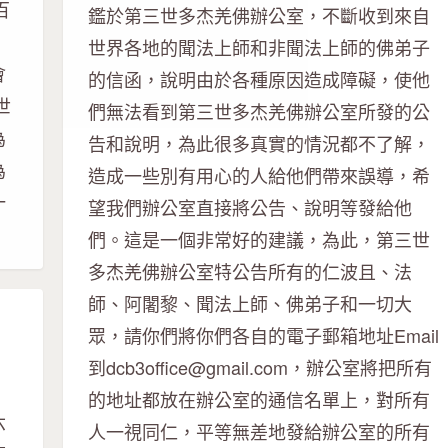
百
鑑於第三世多杰羌佛辦公室，不斷收到來自
世界各地的聞法上師和非聞法上師的佛弟子
會
的信函，說明由於各種原因造成障礙，使他
世
們無法看到第三世多杰羌佛辦公室所發的公
為
告和說明，為此很多真實的情況都不了解，
為
造成一些別有用心的人給他們帶來誤導，希
一
望我們辦公室直接將公告、說明等發給他
們。這是一個非常好的建議，為此，第三世
多杰羌佛辦公室特公告所有的仁波且、法
師、阿闍黎、聞法上師、佛弟子和一切大
眾，請你們將你們各自的電子郵箱地址Email
到dcb3office@gmail.com，辦公室將把所有
的地址都放在辦公室的通信名單上，對所有
六
人一視同仁，平等無差地發給辦公室的所有