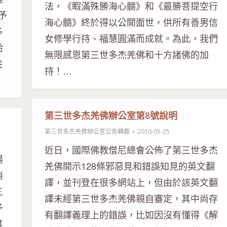
法，《睱滿殊勝海心髓》和《最勝菩提空行
予
海心髓》終於得以公開面世，供所有善男信
多
女修學行持、福慧圓滿而成就。為此，我們
給
無限感恩第三世多杰羌佛和十方諸佛的加
性
持！…
第三世多杰羌佛辦公室第8號說明
第三世多杰羌佛辦公室公告轉載
2010-05-25
近日，國際佛教僧尼總會公佈了第三世多杰
場
羌佛開示128條邪惡見和錯誤知見的英文翻
消
譯，並刊登在很多網站上，但由於該英文翻
三
譯未經第三世多杰羌佛親自審定，其中尚存
予
有翻譯義理上的錯誤，比如因沒有懂得《解
其