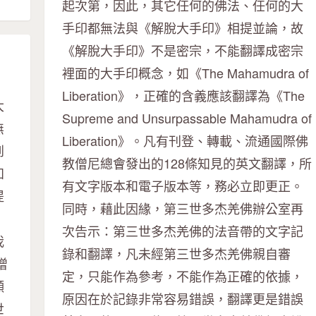
起次第，因此，其它任何的佛法、任何的大
手印都無法與《解脫大手印》相提並論，故
《解脫大手印》不是密宗，不能翻譯成密宗
裡面的大手印概念，如《The Mahamudra of
Liberation》，正確的含義應該翻譯為《The
大
Supreme and Unsurpassable Mahamudra of
無
Liberation》。凡有刊登、轉載、流通國際佛
到
教僧尼總會發出的128條知見的英文翻譯，所
知
有文字版本和電子版本等，務必立即更正。
提
同時，藉此因緣，第三世多杰羌佛辦公室再
次告示：第三世多杰羌佛的法音帶的文字記
我
錄和翻譯，凡未經第三世多杰羌佛親自審
增
定，只能作為參考，不能作為正確的依據，
願
原因在於記錄非常容易錯誤，翻譯更是錯誤
世