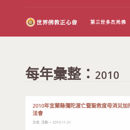
第三世多杰羌佛
每年彙整：
2010
2010年宜蘭縣彌陀渡亡暨聖救度母消災加
法會
法會
,
活動
2010-11-21