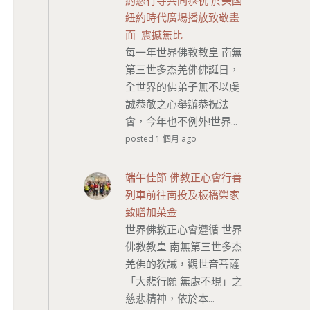
約慈行寺共同恭祝 於美國
紐約時代廣場播放致敬畫
面 震撼無比
每一年世界佛教教皇 南無
第三世多杰羌佛佛誕日，
全世界的佛弟子無不以虔
誠恭敬之心舉辦恭祝法
會，今年也不例外!世界...
posted 1 個月 ago
端午佳節 佛教正心會行善
列車前往南投及板橋榮家
致贈加菜金
世界佛教正心會遵循 世界
佛教教皇 南無第三世多杰
羌佛的教誡，觀世音菩薩
「大悲行願 無處不現」之
慈悲精神，依於本...