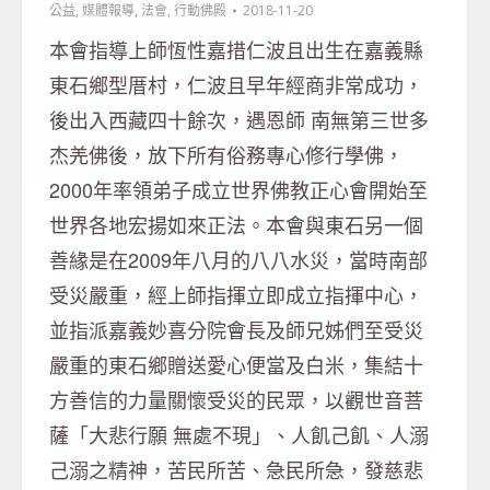
公益
,
媒體報導
,
法會
,
行動佛殿
2018-11-20
本會指導上師恆性嘉措仁波且出生在嘉義縣
東石鄉型厝村，仁波且早年經商非常成功，
後出入西藏四十餘次，遇恩師 南無第三世多
杰羌佛後，放下所有俗務專心修行學佛，
2000年率領弟子成立世界佛教正心會開始至
世界各地宏揚如來正法。本會與東石另一個
善緣是在2009年八月的八八水災，當時南部
受災嚴重，經上師指揮立即成立指揮中心，
並指派嘉義妙喜分院會長及師兄姊們至受災
嚴重的東石鄉贈送愛心便當及白米，集結十
方善信的力量關懷受災的民眾，以觀世音菩
薩「大悲行願 無處不現」、人飢己飢、人溺
己溺之精神，苦民所苦、急民所急，發慈悲