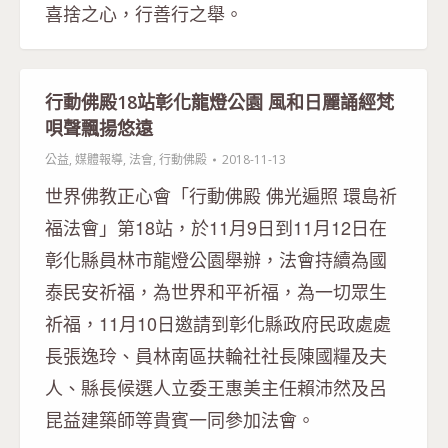
喜捨之心，行善行之舉。
行動佛殿18站彰化龍燈公園 風和日麗誦經梵
唄聲飄揚悠遠
公益
,
媒體報導
,
法會
,
行動佛殿
2018-11-13
世界佛教正心會「行動佛殿 佛光遍照 環島祈
福法會」第18站，於11月9日到11月12日在
彰化縣員林市龍燈公園舉辦，法會持續為國
泰民安祈福，為世界和平祈福，為一切眾生
祈福，11月10日邀請到彰化縣政府民政處處
長張逸玲、員林南區扶輪社社長陳國糧及夫
人、縣長候選人立委王惠美主任賴沛然及呂
昆益建築師等貴賓一同參加法會。