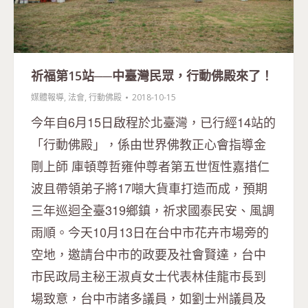
祈福第15站──中臺灣民眾，行動佛殿來了！
媒體報導
,
法會
,
行動佛殿
2018-10-15
今年自6月15日啟程於北臺灣，已行經14站的
「行動佛殿」，係由世界佛教正心會指導金
剛上師 庫頓尊哲雍仲尊者第五世恆性嘉措仁
波且帶領弟子將17噸大貨車打造而成，預期
三年巡迴全臺319鄉鎮，祈求國泰民安、風調
雨順。今天10月13日在台中市花卉市場旁的
空地，邀請台中市的政要及社會賢達，台中
市民政局主秘王淑貞女士代表林佳龍市長到
場致意，台中市諸多議員，如劉士州議員及