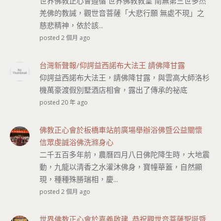
世界佛教正心會遵循 世界佛教教皇 南無第三世多杰
羌佛的教誡，觀世音菩薩「大悲行願 無處不現」之
慈悲精神，依於該...
posted 2 個月 ago
台灣新聲報/仰諤益西諾布大法王 請佛降甘露
仰諤益西諾布大法王，請佛降甘露，與雲高大師洛杉
機萬豪渡假別墅酒店相會，露出了傳承的祕底
posted 20 年 ago
佛教正心會於板橋車站前廣場舉辦浴佛暨公益關懷
信眾虔誠浴佛洗滌身心
二千五百多年前，農曆四月八日佛陀降生時，大地震
動，九龍以清香之水灌沐佛身，寶幢華蓋，自然顯
現，種種殊勝瑞相，慶...
posted 2 個月 ago
世界佛教正心會於嘉義啟建 恭祝觀世音菩薩聖誕暨