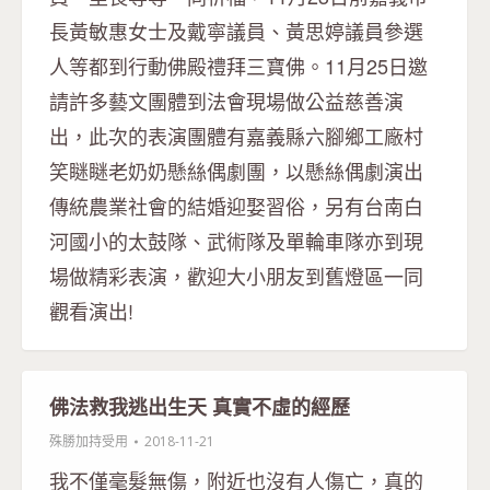
長黃敏惠女士及戴寧議員、黃思婷議員參選
人等都到行動佛殿禮拜三寶佛。11月25日邀
請許多藝文團體到法會現場做公益慈善演
出，此次的表演團體有嘉義縣六腳鄉工廠村
笑瞇瞇老奶奶懸絲偶劇團，以懸絲偶劇演出
傳統農業社會的結婚迎娶習俗，另有台南白
河國小的太鼓隊、武術隊及單輪車隊亦到現
場做精彩表演，歡迎大小朋友到舊燈區一同
觀看演出!
佛法救我逃出生天 真實不虛的經歷
殊勝加持受用
2018-11-21
我不僅毫髮無傷，附近也沒有人傷亡，真的