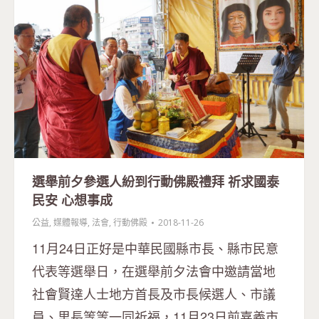
選舉前夕參選人紛到行動佛殿禮拜 祈求國泰
民安 心想事成
公益
,
媒體報導
,
法會
,
行動佛殿
2018-11-26
11月24日正好是中華民國縣市長、縣市民意
代表等選舉日，在選舉前夕法會中邀請當地
社會賢達人士地方首長及市長候選人、市議
員、里長等等一同祈福，11月23日前嘉義市