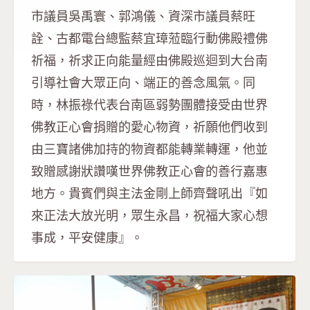
市議員吳禹寰、郭鴻儀、資深市議員蔡旺
詮、古都電台總監蔡宜璋蒞臨行動佛殿禮佛
祈福，祈求正向能量經由佛殿巡迴到大台南
引導社會大眾正向、端正的善念風氣。同
時，林振祿代表台南區弱勢團體接受由世界
佛教正心會捐贈的愛心物資，祈願他們收到
由三寶諸佛加持的物資都能轉業轉運，他並
致贈感謝狀讚嘆世界佛教正心會的善行嘉惠
地方。貴賓們與主法金剛上師齊聲吼出『如
來正法大放光明，眾生永昌，祝福大家心想
事成，平安健康』。