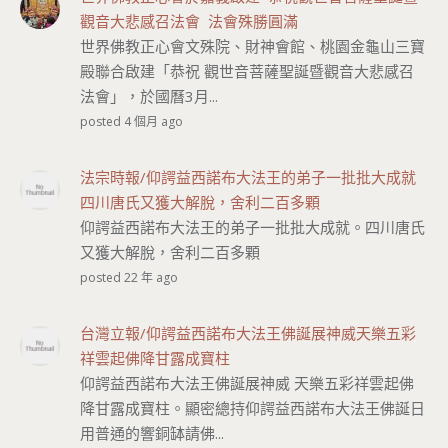
觀音大悲感召法會 法會殊勝圓滿
世界佛教正心會文殊院、財神會館、桃園金龜山三寶
殿聯合啟建「恭祝 觀世音菩薩聖誕暨觀音大悲感召
法會」，於國曆3月...
posted 4 個月 ago
法宗時報/仰諤益西諾布大法王的弟子一批批大成就
四川唐氏又獲大解脫，舍利二百多顆
仰諤益西諾布大法王的弟子一批批大成就。四川唐氏
又獲大解脫，舍利二百多顆
posted 22 年 ago
台灣立報/仰諤益西諾布大法王佛誕展神威天樂五彩
祥雲起佛降甘露成寶柱
仰諤益西諾布大法王佛誕展神威 天樂五彩祥雲起佛
降甘露成寶柱。顯密總持仰諤益西諾布大法王佛誕日
用普通的響銅缽請佛...