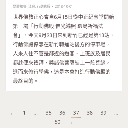
媒體報導
,
法會
,
行動佛殿
2018-10-01
世界佛教正心會自6月15日從中正紀念堂開始
第一場「行動佛殿 佛光遍照 環島祈福法
會」，今天9月23日來到新竹已經是第13站，
行動佛殿停靠在新竹轉運站後方的停車場，
人來人往不管是鄰近的遊客、上班族及居民
都趁便來禮拜，與諸佛菩薩結上一段善緣，
進而來修行學佛，這是本會打造行動佛殿的
最終目的。
←
1
…
35
36
37
38
39
…
50
→