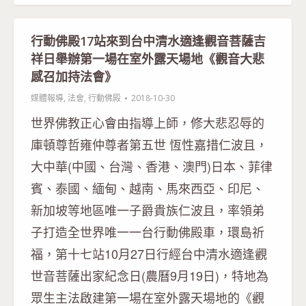
行動佛殿17站來到台中清水適逢觀音菩薩吉
祥日舉辦第一場在室外露天場地《觀音大悲
感召加持法會》
媒體報導
,
法會
,
行動佛殿
2018-10-30
世界佛教正心會由指導上師，修大悲忍辱的
庫頓尊哲雍仲尊者第五世 恆性嘉措仁波且，
大中華(中國、台灣、香港、澳門)日本、菲律
賓、泰國、緬甸、越南、馬來西亞、印尼、
新加坡等地區唯一子爵貴族仁波且，率領弟
子打造全世界唯一一台行動佛殿車，環島祈
福，第十七站10月27日行經台中清水適逢觀
世音菩薩出家紀念日(農曆9月19日)，特地為
眾生主法啟建第一場在室外露天場地的《觀