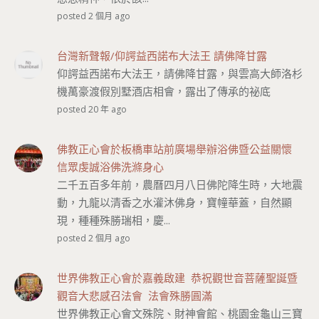
posted 2 個月 ago
台灣新聲報/仰諤益西諾布大法王 請佛降甘露
仰諤益西諾布大法王，請佛降甘露，與雲高大師洛杉
機萬豪渡假別墅酒店相會，露出了傳承的祕底
posted 20 年 ago
佛教正心會於板橋車站前廣場舉辦浴佛暨公益關懷
信眾虔誠浴佛洗滌身心
二千五百多年前，農曆四月八日佛陀降生時，大地震
動，九龍以清香之水灌沐佛身，寶幢華蓋，自然顯
現，種種殊勝瑞相，慶...
posted 2 個月 ago
世界佛教正心會於嘉義啟建 恭祝觀世音菩薩聖誕暨
觀音大悲感召法會 法會殊勝圓滿
世界佛教正心會文殊院、財神會館、桃園金龜山三寶