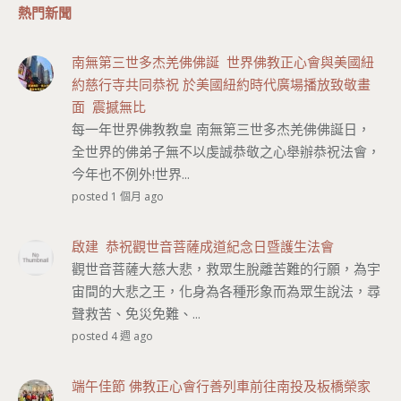
熱門新聞
南無第三世多杰羌佛佛誕 世界佛教正心會與美國紐
約慈行寺共同恭祝 於美國紐約時代廣場播放致敬畫
面 震撼無比
每一年世界佛教教皇 南無第三世多杰羌佛佛誕日，
全世界的佛弟子無不以虔誠恭敬之心舉辦恭祝法會，
今年也不例外!世界...
posted 1 個月 ago
啟建 恭祝觀世音菩薩成道紀念日暨護生法會
觀世音菩薩大慈大悲，救眾生脫離苦難的行願，為宇
宙間的大悲之王，化身為各種形象而為眾生說法，尋
聲救苦、免災免難、...
posted 4 週 ago
端午佳節 佛教正心會行善列車前往南投及板橋榮家