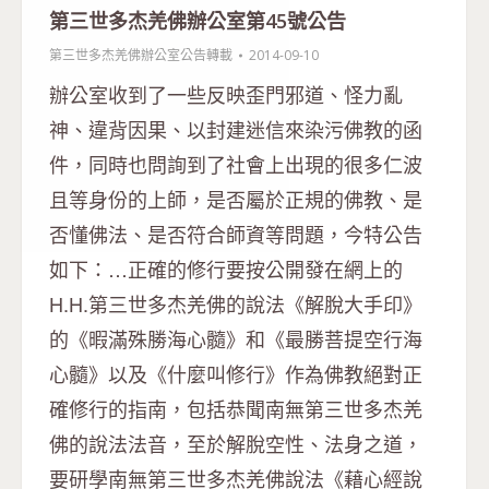
第三世多杰羌佛辦公室第45號公告
第三世多杰羌佛辦公室公告轉載
2014-09-10
辦公室收到了一些反映歪門邪道、怪力亂
神、違背因果、以封建迷信來染污佛教的函
件，同時也問詢到了社會上出現的很多仁波
且等身份的上師，是否屬於正規的佛教、是
否懂佛法、是否符合師資等問題，今特公告
如下：…正確的修行要按公開發在網上的
H.H.第三世多杰羌佛的說法《解脫大手印》
的《暇滿殊勝海心髓》和《最勝菩提空行海
心髓》以及《什麼叫修行》作為佛教絕對正
確修行的指南，包括恭聞南無第三世多杰羌
佛的說法法音，至於解脫空性、法身之道，
要研學南無第三世多杰羌佛說法《藉心經說