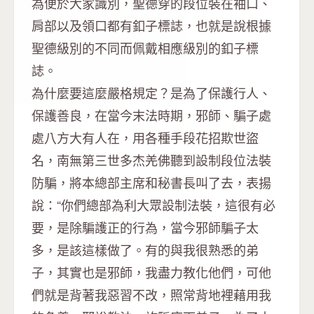
為便於大家識別，聖德穿的段位裝在袖口、
肩部以及領口都有釦子標誌，也就是說根據
聖德級別的不同而佩戴相應級別的釦子標
誌。
為什麼要這麼嚴格規定？是為了保護行人、
保護善良，在當今末法時期，邪師、騙子處
處八方大有人在，用各種手段花招欺世盜
名，南無第三世多杰羌佛聽到設制段位法裝
防騙，將本總部主席和秘書長叫了去，表揚
說：“你們總部為利大眾設制法裝，這很有必
要，是除騙護正的行為，當今邪師騙子太
多，是該這樣做了。有的與我很熟悉的弟
子，其實也是邪師，我盡力教化他們，可他
們就是背著我惡習不改，照常背地裡藉用我