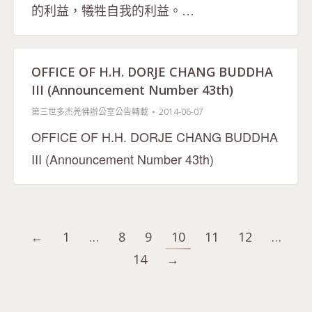
的利益，犧牲自我的利益。…
OFFICE OF H.H. DORJE CHANG BUDDHA
III (Announcement Number 43th)
第三世多杰羌佛辦公室公告轉載
2014-06-07
OFFICE OF H.H. DORJE CHANG BUDDHA
III (Announcement Number 43th)
←
1
…
8
9
10
11
12
…
14
→