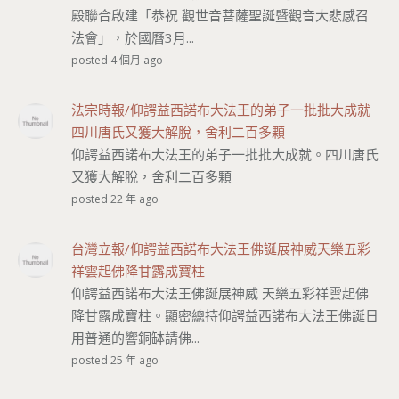
殿聯合啟建「恭祝 觀世音菩薩聖誕暨觀音大悲感召
法會」，於國曆3月...
posted 4 個月 ago
法宗時報/仰諤益西諾布大法王的弟子一批批大成就
四川唐氏又獲大解脫，舍利二百多顆
仰諤益西諾布大法王的弟子一批批大成就。四川唐氏
又獲大解脫，舍利二百多顆
posted 22 年 ago
台灣立報/仰諤益西諾布大法王佛誕展神威天樂五彩
祥雲起佛降甘露成寶柱
仰諤益西諾布大法王佛誕展神威 天樂五彩祥雲起佛
降甘露成寶柱。顯密總持仰諤益西諾布大法王佛誕日
用普通的響銅缽請佛...
posted 25 年 ago