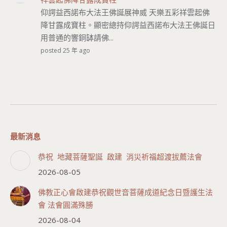
仰諤益西諾布大法王佛誕展神威 天樂五彩祥雲起佛
降甘露成寶柱。顯密總持仰諤益西諾布大法王佛誕日
用普通的響銅缽請佛...
posted 25 年 ago
最新消息
恭祝 地藏菩薩聖誕 啟建 消災祈福超渡拔薦法會
2026-08-05
佛教正心會啟建恭祝觀世音菩薩成道紀念日暨護生法
會 法會圓滿殊勝
2026-08-04