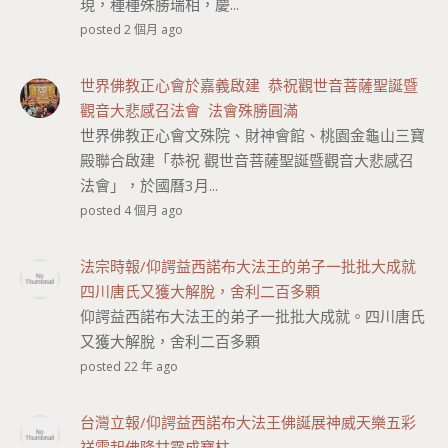
現，種種殊勝瑞相，慶...
posted 2 個月 ago
世界佛教正心會於嘉義啟建 恭祝觀世音菩薩聖誕暨
觀音大悲感召法會 法會殊勝圓滿
世界佛教正心會文殊院、財神會館、桃園金龜山三寶
殿聯合啟建「恭祝 觀世音菩薩聖誕暨觀音大悲感召
法會」，於國曆3月...
posted 4 個月 ago
法宗時報/仰諤益西諾布大法王的弟子一批批大成就
四川唐氏又獲大解脫，舍利二百多顆
仰諤益西諾布大法王的弟子一批批大成就。四川唐氏
又獲大解脫，舍利二百多顆
posted 22 年 ago
台灣立報/仰諤益西諾布大法王佛誕展神威天樂五彩
祥雲起佛降甘露成寶柱