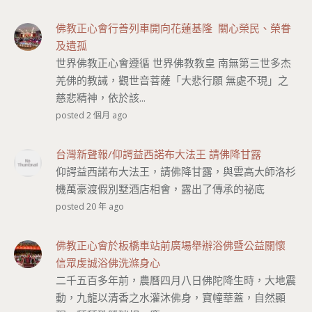
佛教正心會行善列車開向花蓮基隆 關心榮民、榮眷
及遺孤
世界佛教正心會遵循 世界佛教教皇 南無第三世多杰
羌佛的教誡，觀世音菩薩「大悲行願 無處不現」之
慈悲精神，依於該...
posted 2 個月 ago
台灣新聲報/仰諤益西諾布大法王 請佛降甘露
仰諤益西諾布大法王，請佛降甘露，與雲高大師洛杉
機萬豪渡假別墅酒店相會，露出了傳承的祕底
posted 20 年 ago
佛教正心會於板橋車站前廣場舉辦浴佛暨公益關懷
信眾虔誠浴佛洗滌身心
二千五百多年前，農曆四月八日佛陀降生時，大地震
動，九龍以清香之水灌沐佛身，寶幢華蓋，自然顯