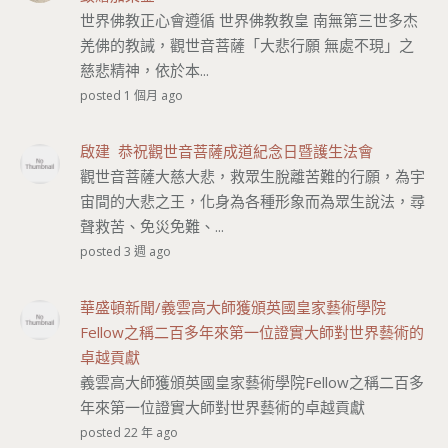
世界佛教正心會遵循 世界佛教教皇 南無第三世多杰
羌佛的教誡，觀世音菩薩「大悲行願 無處不現」之
慈悲精神，依於本...
posted 1 個月 ago
啟建 恭祝觀世音菩薩成道紀念日暨護生法會
觀世音菩薩大慈大悲，救眾生脫離苦難的行願，為宇
宙間的大悲之王，化身為各種形象而為眾生說法，尋
聲救苦、免災免難、...
posted 3 週 ago
華盛頓新聞/義雲高大師獲頒英國皇家藝術學院
Fellow之稱二百多年來第一位證實大師對世界藝術的
卓越貢獻
義雲高大師獲頒英國皇家藝術學院Fellow之稱二百多
年來第一位證實大師對世界藝術的卓越貢獻
posted 22 年 ago