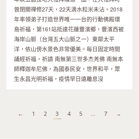
曾閉關禪修27天，22天滴水粒米未沾。2018
年率領弟子打造世界唯一一台的行動佛殿環
島祈福，第161站抵達花蓮豐濱鄉，豐濱西被
海岸山脈（台灣五大山脈之一）東鄰太平
洋，依山傍水景色非常優美。每日固定時間
誦經祈福，祈請 南無第三世多杰羌佛 南無本
師釋迦牟尼佛，為國泰民安，世界和平，眾
生永昌光明祈福，疫情早日遠離息沒
←
1
2
3
4
5
…
7
→