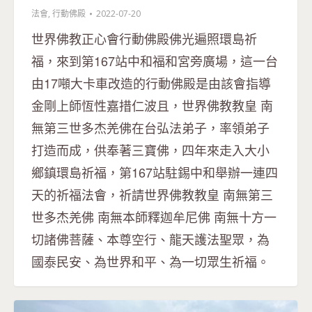
法會
,
行動佛殿
2022-07-20
世界佛教正心會行動佛殿佛光遍照環島祈
福，來到第167站中和福和宮旁廣場，這一台
由17噸大卡車改造的行動佛殿是由該會指導
金剛上師恆性嘉措仁波且，世界佛教教皇 南
無第三世多杰羌佛在台弘法弟子，率領弟子
打造而成，供奉著三寶佛，四年來走入大小
鄉鎮環島祈福，第167站駐錫中和舉辦一連四
天的祈福法會，祈請世界佛教教皇 南無第三
世多杰羌佛 南無本師釋迦牟尼佛 南無十方一
切諸佛菩薩、本尊空行、龍天護法聖眾，為
國泰民安、為世界和平、為一切眾生祈福。