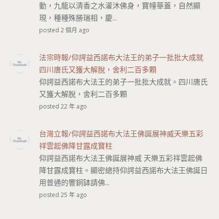
動，九龍以清香之水灌沐佛身，寶幢華蓋，自然顯
現，種種殊勝瑞相，慶...
posted 2 個月 ago
法宗時報/仰諤益西諾布大法王的弟子一批批大成就
四川唐氏又獲大解脫，舍利二百多顆
仰諤益西諾布大法王的弟子一批批大成就。四川唐氏
又獲大解脫，舍利二百多顆
posted 22 年 ago
台灣立報/仰諤益西諾布大法王佛誕展神威天樂五彩
祥雲起佛降甘露成寶柱
仰諤益西諾布大法王佛誕展神威 天樂五彩祥雲起佛
降甘露成寶柱。顯密總持仰諤益西諾布大法王佛誕日
用普通的響銅缽請佛...
posted 25 年 ago