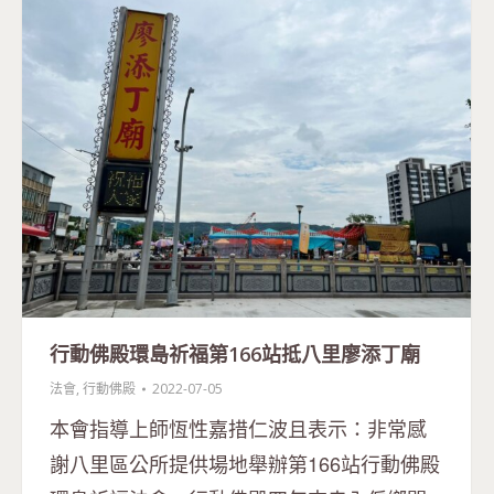
行動佛殿環島祈福第166站抵八里廖添丁廟
法會
,
行動佛殿
2022-07-05
本會指導上師恆性嘉措仁波且表示：非常感
謝八里區公所提供場地舉辦第166站行動佛殿