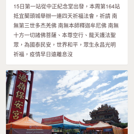
15日第一站從中正紀念堂出發，本周第164站
抵宜蘭頭城舉辦一連四天祈福法會，祈請 南
無第三世多杰羌佛 南無本師釋迦牟尼佛 南無
十方一切諸佛菩薩、本尊空行、龍天護法聖
眾，為國泰民安，世界和平，眾生永昌光明
祈福，疫情早日遠離息沒