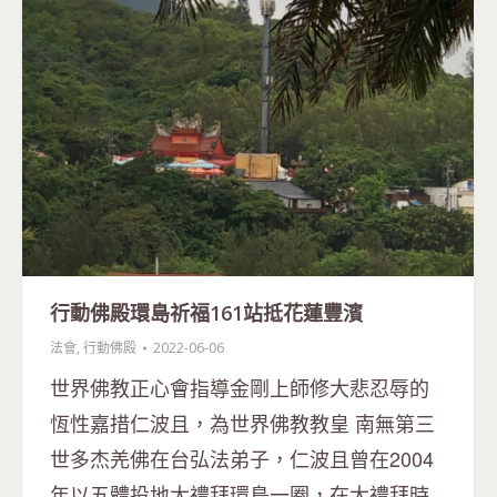
行動佛殿環島祈福161站抵花蓮豐濱
法會
,
行動佛殿
2022-06-06
世界佛教正心會指導金剛上師修大悲忍辱的
恆性嘉措仁波且，為世界佛教教皇 南無第三
世多杰羌佛在台弘法弟子，仁波且曾在2004
年以五體投地大禮拜環島一圈，在大禮拜時