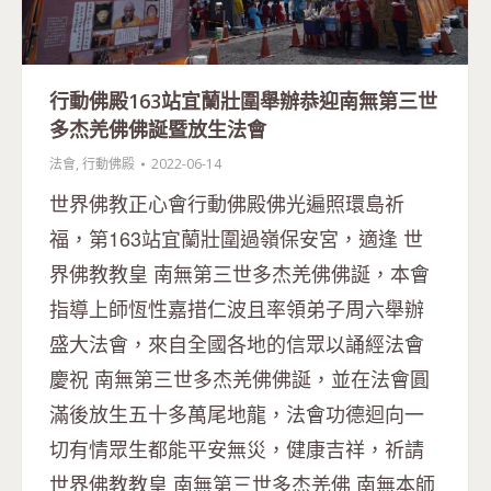
行動佛殿163站宜蘭壯圍舉辦恭迎南無第三世
多杰羌佛佛誕暨放生法會
法會
,
行動佛殿
2022-06-14
世界佛教正心會行動佛殿佛光遍照環島祈
福，第163站宜蘭壯圍過嶺保安宮，適逢 世
界佛教教皇 南無第三世多杰羌佛佛誕，本會
指導上師恆性嘉措仁波且率領弟子周六舉辦
盛大法會，來自全國各地的信眾以誦經法會
慶祝 南無第三世多杰羌佛佛誕，並在法會圓
滿後放生五十多萬尾地龍，法會功德迴向一
切有情眾生都能平安無災，健康吉祥，祈請
世界佛教教皇 南無第三世多杰羌佛 南無本師