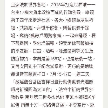
且弘法於世界各地， 2018年打造世界唯一一
台由17噸大貨車改造而成的行動佛殿，率領
弟子四年來走進社區、各大小鄉鎮為眾生祈
福，共誦經、拜懺千餘部，樂藝供佛千餘
場，邀請4萬餘戶弱勢家庭，一起來誦經，種
下菩提因，學佛增福報，領受諸佛菩薩加持
的平安麵、口罩、洒精、唾液篩劑等民生及
防疫物資。本周是第168站，也是最後一站，
又再次回到中正紀念堂舉辦，更巧的是適逢
觀世音菩薩吉祥日，7月15-17日一連三天
「啟建觀音菩薩吉祥日暨行動佛殿佛光遍照
環島祈福圓滿大法會」，法會中祈請世界佛
教教皇 南無第三世多杰羌佛 南無本師釋迦牟
尼佛 南無十方一切諸佛菩薩、本尊空行、龍