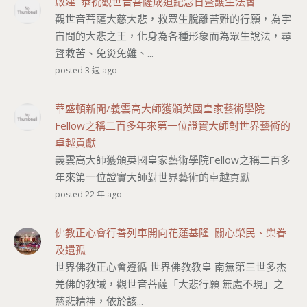
啟建 恭祝觀世音菩薩成道紀念日暨護生法會
觀世音菩薩大慈大悲，救眾生脫離苦難的行願，為宇
宙間的大悲之王，化身為各種形象而為眾生說法，尋
聲救苦、免災免難、...
posted 3 週 ago
華盛頓新聞/義雲高大師獲頒英國皇家藝術學院
Fellow之稱二百多年來第一位證實大師對世界藝術的
卓越貢獻
義雲高大師獲頒英國皇家藝術學院Fellow之稱二百多
年來第一位證實大師對世界藝術的卓越貢獻
posted 22 年 ago
佛教正心會行善列車開向花蓮基隆 關心榮民、榮眷
及遺孤
世界佛教正心會遵循 世界佛教教皇 南無第三世多杰
羌佛的教誡，觀世音菩薩「大悲行願 無處不現」之
慈悲精神，依於該...