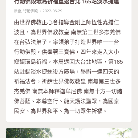
行動佛殿環島祈福重返台北 165站淡水捷運
法會
,
行動佛殿
2022-06-29
由世界佛教正心會指導金剛上師恆性嘉措仁
波且，為世界佛教教皇 南無第三世多杰羌佛
在台弘法弟子，率領弟子打造世界唯一一台
行動佛殿，供奉著三寶佛，四年來走入大小
鄉鎮環島祈福，本周返回大台北地區，第165
站駐錫淡水捷運後方廣場，舉辦一連四天的
祈福法會，祈請世界佛教教皇 南無第三世多
杰羌佛 南無本師釋迦牟尼佛 南無十方一切諸
佛菩薩、本尊空行、龍天護法聖眾，為國泰
民安、為世界和平、為一切眾生祈福。