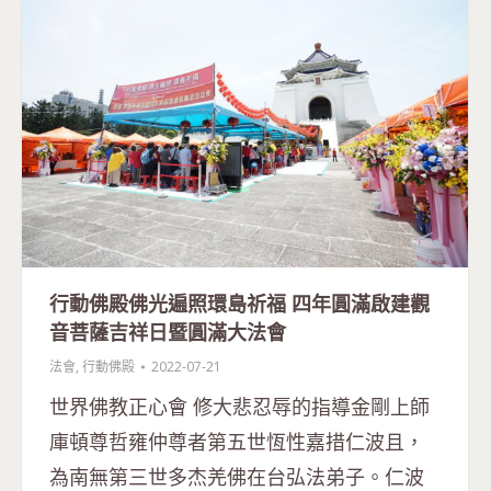
行動佛殿佛光遍照環島祈福 四年圓滿啟建觀
音菩薩吉祥日暨圓滿大法會
法會
,
行動佛殿
2022-07-21
世界佛教正心會 修大悲忍辱的指導金剛上師
庫頓尊哲雍仲尊者第五世恆性嘉措仁波且，
為南無第三世多杰羌佛在台弘法弟子。仁波