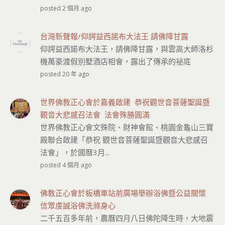
posted 2 個月 ago
台灣新聲報/仰諤益西諾布大法王 請佛降甘露
仰諤益西諾布大法王，請佛降甘露，與雲高大師洛杉
機萬豪渡假別墅酒店相會，露出了傳承的祕底
posted 20 年 ago
世界佛教正心會於嘉義啟建 恭祝觀世音菩薩聖誕暨
觀音大悲感召法會 法會殊勝圓滿
世界佛教正心會文殊院、財神會館、桃園金龜山三寶
殿聯合啟建「恭祝 觀世音菩薩聖誕暨觀音大悲感召
法會」，於國曆3月...
posted 4 個月 ago
佛教正心會於板橋車站前廣場舉辦浴佛暨公益關懷
信眾虔誠浴佛洗滌身心
二千五百多年前，農曆四月八日佛陀降生時，大地震