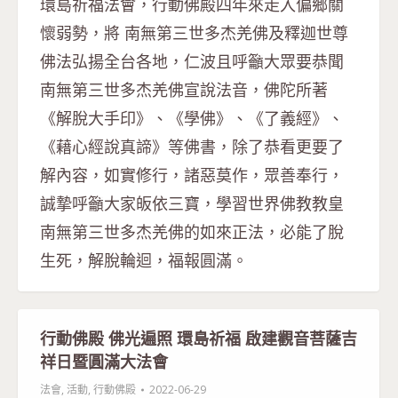
環島祈福法會，行動佛殿四年來走入偏鄉關
懷弱勢，將 南無第三世多杰羌佛及釋迦世尊
佛法弘揚全台各地，仁波且呼籲大眾要恭聞
南無第三世多杰羌佛宣說法音，佛陀所著
《解脫大手印》、《學佛》、《了義經》、
《藉心經說真諦》等佛書，除了恭看更要了
解內容，如實修行，諸惡莫作，眾善奉行，
誠摯呼籲大家皈依三寶，學習世界佛教教皇
南無第三世多杰羌佛的如來正法，必能了脫
生死，解脫輪迴，福報圓滿。
行動佛殿 佛光遍照 環島祈福 啟建觀音菩薩吉
祥日暨圓滿大法會
法會
,
活動
,
行動佛殿
2022-06-29