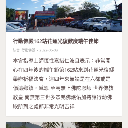
行動佛殿162站花蓮光復歡度端午佳節
法會
,
行動佛殿
2022-06-08
本會指導上師恆性嘉措仁波且表示：非常開
心在四年後的端午節第162站來到花蓮光復鄉
舉辦祈福法會，這四年來無論是在六都或是
偏遠鄉鎮，感恩 至高無上佛陀恩師 世界佛教
教皇 南無第三世多杰羌佛護佑加持讓行動佛
殿所到之處都非常光明吉祥