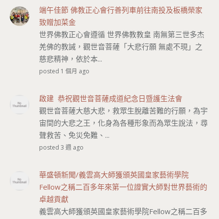
端午佳節 佛教正心會行善列車前往南投及板橋榮家
致贈加菜金
世界佛教正心會遵循 世界佛教教皇 南無第三世多杰
羌佛的教誡，觀世音菩薩「大悲行願 無處不現」之
慈悲精神，依於本...
posted 1 個月 ago
啟建 恭祝觀世音菩薩成道紀念日暨護生法會
觀世音菩薩大慈大悲，救眾生脫離苦難的行願，為宇
宙間的大悲之王，化身為各種形象而為眾生說法，尋
聲救苦、免災免難、...
posted 3 週 ago
華盛頓新聞/義雲高大師獲頒英國皇家藝術學院
Fellow之稱二百多年來第一位證實大師對世界藝術的
卓越貢獻
義雲高大師獲頒英國皇家藝術學院Fellow之稱二百多