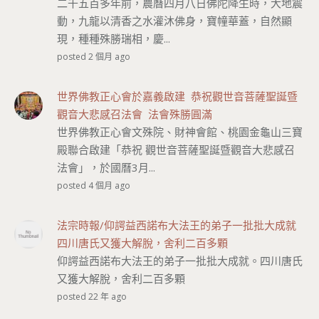
二千五百多年前，農曆四月八日佛陀降生時，大地震
動，九龍以清香之水灌沐佛身，寶幢華蓋，自然顯
現，種種殊勝瑞相，慶...
posted 2 個月 ago
世界佛教正心會於嘉義啟建 恭祝觀世音菩薩聖誕暨
觀音大悲感召法會 法會殊勝圓滿
世界佛教正心會文殊院、財神會館、桃園金龜山三寶
殿聯合啟建「恭祝 觀世音菩薩聖誕暨觀音大悲感召
法會」，於國曆3月...
posted 4 個月 ago
法宗時報/仰諤益西諾布大法王的弟子一批批大成就
四川唐氏又獲大解脫，舍利二百多顆
仰諤益西諾布大法王的弟子一批批大成就。四川唐氏
又獲大解脫，舍利二百多顆
posted 22 年 ago