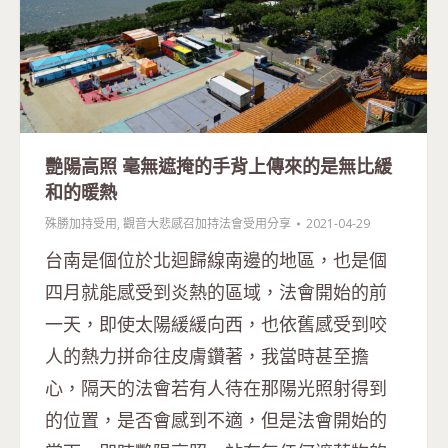
艷陽高照 毫無遮掩的手背上傳來的是無比緩
和的暖熱
殊勝加持受用
,
觀音大悲感召加持法會受用分享
2021-04-29
台南是個位於北迴歸線南邊的地區，也是個
四月就能感受到炎熱的區域，法會開始的前
一天，即使太陽緩緩向西，也依舊感受到咬
人的熱力拼命往皮膚鑽著，我當時甚至擔
心，隔天的法會若有人待在那陽光照射得到
的位置，是否會感到不適，但是法會開始的