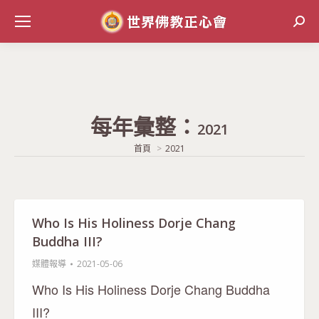
Sear
每年彙整：
2021
當前位置:
首頁
2021
Who Is His Holiness Dorje Chang
Buddha III?
媒體報導
2021-05-06
Who Is His Holiness Dorje Chang Buddha
III?