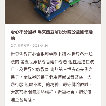
愛心不分國界 馬來西亞解脫分院公益關懷活
動
公益
,
媒體報導
2021-04-20
世界佛教正心會指導金剛上師 在世界各地弘
法的 第五世庫頓尊哲雍仲尊者 恆性嘉措仁波
且，為世界佛教教皇 南無第三世多杰羌佛之
弟子，全世界的弟子們秉持觀世音菩薩「大
悲行願 無處不現」的精神，嚴守佛陀教誡，
大悲菩提關懷弱勢族群，造福社會，把愛傳
達至各角落。