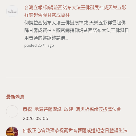
台灣立報/仰諤益西諾布大法王佛誕展神威天樂五彩
祥雲起佛降甘露成寶柱
仰諤益西諾布大法王佛誕展神威 天樂五彩祥雲起佛
降甘露成寶柱。顯密總持仰諤益西諾布大法王佛誕日
用普通的響銅缽請佛...
posted 25 年 ago
最新消息
恭祝 地藏菩薩聖誕 啟建 消災祈福超渡拔薦法會
2026-08-05
佛教正心會啟建恭祝觀世音菩薩成道紀念日暨護生法