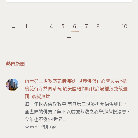
←
1
…
4
5
6
7
8
…
10
→
熱門新聞
南無第三世多杰羌佛佛誕 世界佛教正心會與美國紐
約慈行寺共同恭祝 於美國紐約時代廣場播放致敬畫
面 震撼無比
每一年世界佛教教皇 南無第三世多杰羌佛佛誕日，
全世界的佛弟子無不以虔誠恭敬之心舉辦恭祝法會，
今年也不例外!世界...
posted 1 個月 ago