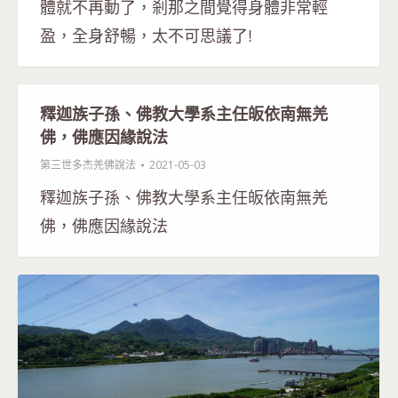
體就不再動了，剎那之間覺得身體非常輕
盈，全身舒暢，太不可思議了!
釋迦族子孫、佛教大學系主任皈依南無羌
佛，佛應因緣說法
第三世多杰羌佛說法
2021-05-03
釋迦族子孫、佛教大學系主任皈依南無羌
佛，佛應因緣說法