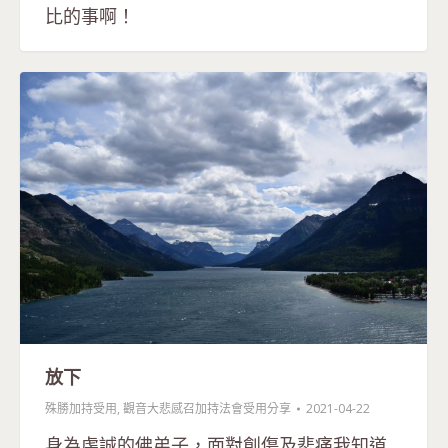
比的事啊！
放下
殊勝加持受用
,
觀音大悲感召加持法會受用分享
2021-04-22
身為虔誠的佛弟子，面對創傷及悲痛我知道