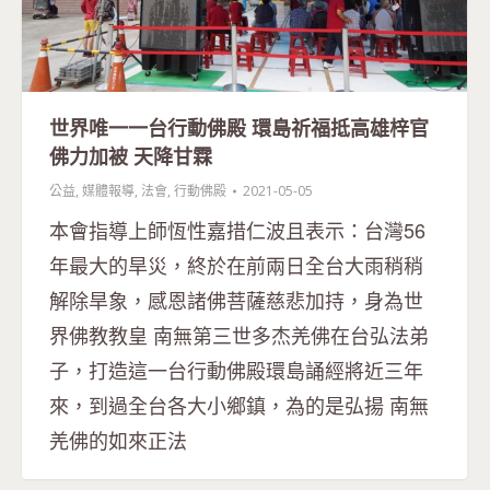
世界唯一一台行動佛殿 環島祈福抵高雄梓官
佛力加被 天降甘霖
公益
,
媒體報導
,
法會
,
行動佛殿
2021-05-05
本會指導上師恆性嘉措仁波且表示：台灣56
年最大的旱災，終於在前兩日全台大雨稍稍
解除旱象，感恩諸佛菩薩慈悲加持，身為世
界佛教教皇 南無第三世多杰羌佛在台弘法弟
子，打造這一台行動佛殿環島誦經將近三年
來，到過全台各大小鄉鎮，為的是弘揚 南無
羌佛的如來正法