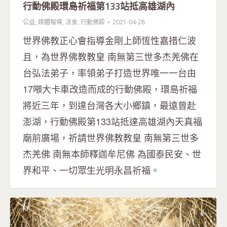
行動佛殿環島祈福第133站抵高雄湖內
公益
,
媒體報導
,
法會
,
行動佛殿
2021-04-28
世界佛教正心會指導金剛上師恆性嘉措仁波
且，為世界佛教教皇 南無第三世多杰羌佛在
台弘法弟子，率領弟子打造世界唯一一台由
17噸大卡車改造而成的行動佛殿，環島祈福
將近三年，到達台灣各大小鄉鎮，最遠曾赴
澎湖，行動佛殿第133站抵達高雄湖內天真福
廟前廣場，祈請世界佛教教皇 南無第三世多
杰羌佛 南無本師釋迦牟尼佛 為國泰民安、世
界和平、一切眾生光明永昌祈福。