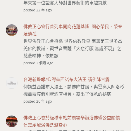
年來第一位證實大師對世界藝術的卓越貢獻
posted 22 年 ago
佛教正心會行善列車開向花蓮基隆 關心榮民、榮眷
及遺孤
世界佛教正心會遵循 世界佛教教皇 南無第三世多杰
羌佛的教誡，觀世音菩薩「大悲行願 無處不現」之
慈悲精神，依於該...
posted 2 個月 ago
台灣新聲報/仰諤益西諾布大法王 請佛降甘露
仰諤益西諾布大法王，請佛降甘露，與雲高大師洛杉
機萬豪渡假別墅酒店相會，露出了傳承的祕底
posted 20 年 ago
佛教正心會於板橋車站前廣場舉辦浴佛暨公益關懷
信眾虔誠浴佛洗滌身心