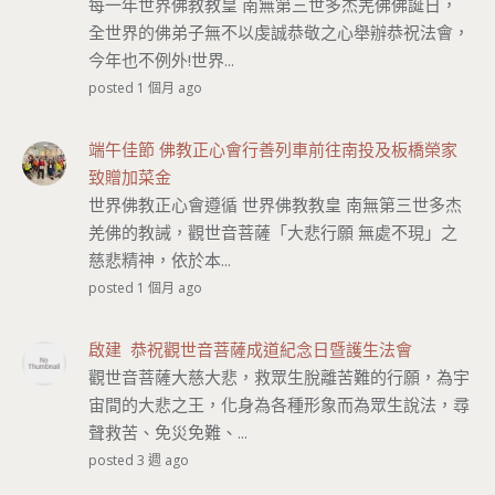
每一年世界佛教教皇 南無第三世多杰羌佛佛誕日，
全世界的佛弟子無不以虔誠恭敬之心舉辦恭祝法會，
今年也不例外!世界...
posted 1 個月 ago
端午佳節 佛教正心會行善列車前往南投及板橋榮家
致贈加菜金
世界佛教正心會遵循 世界佛教教皇 南無第三世多杰
羌佛的教誡，觀世音菩薩「大悲行願 無處不現」之
慈悲精神，依於本...
posted 1 個月 ago
啟建 恭祝觀世音菩薩成道紀念日暨護生法會
觀世音菩薩大慈大悲，救眾生脫離苦難的行願，為宇
宙間的大悲之王，化身為各種形象而為眾生說法，尋
聲救苦、免災免難、...
posted 3 週 ago