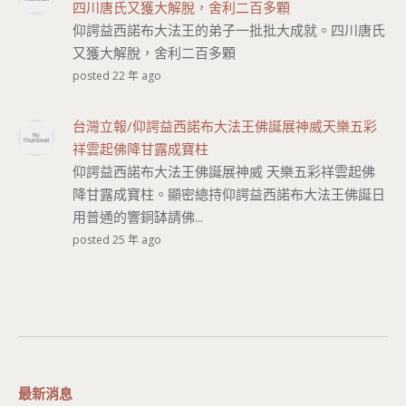
四川唐氏又獲大解脫，舍利二百多顆
仰諤益西諾布大法王的弟子一批批大成就。四川唐氏
又獲大解脫，舍利二百多顆
posted 22 年 ago
台灣立報/仰諤益西諾布大法王佛誕展神威天樂五彩
祥雲起佛降甘露成寶柱
仰諤益西諾布大法王佛誕展神威 天樂五彩祥雲起佛
降甘露成寶柱。顯密總持仰諤益西諾布大法王佛誕日
用普通的響銅缽請佛...
posted 25 年 ago
最新消息