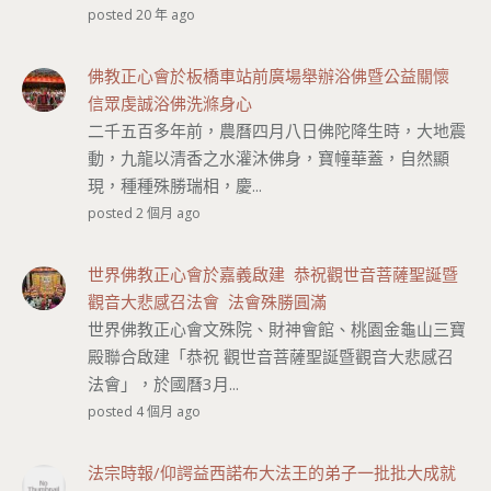
posted 20 年 ago
佛教正心會於板橋車站前廣場舉辦浴佛暨公益關懷
信眾虔誠浴佛洗滌身心
二千五百多年前，農曆四月八日佛陀降生時，大地震
動，九龍以清香之水灌沐佛身，寶幢華蓋，自然顯
現，種種殊勝瑞相，慶...
posted 2 個月 ago
世界佛教正心會於嘉義啟建 恭祝觀世音菩薩聖誕暨
觀音大悲感召法會 法會殊勝圓滿
世界佛教正心會文殊院、財神會館、桃園金龜山三寶
殿聯合啟建「恭祝 觀世音菩薩聖誕暨觀音大悲感召
法會」，於國曆3月...
posted 4 個月 ago
法宗時報/仰諤益西諾布大法王的弟子一批批大成就