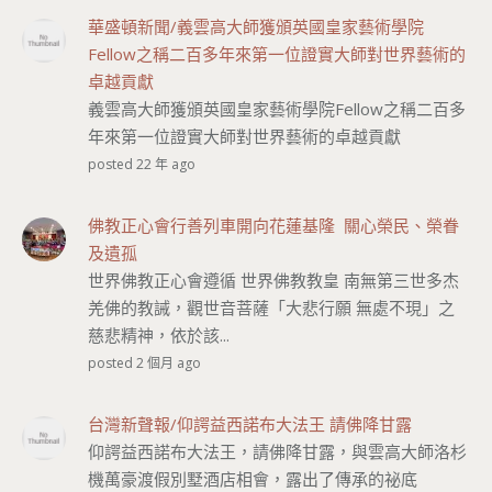
華盛頓新聞/義雲高大師獲頒英國皇家藝術學院
Fellow之稱二百多年來第一位證實大師對世界藝術的
卓越貢獻
義雲高大師獲頒英國皇家藝術學院Fellow之稱二百多
年來第一位證實大師對世界藝術的卓越貢獻
posted 22 年 ago
佛教正心會行善列車開向花蓮基隆 關心榮民、榮眷
及遺孤
世界佛教正心會遵循 世界佛教教皇 南無第三世多杰
羌佛的教誡，觀世音菩薩「大悲行願 無處不現」之
慈悲精神，依於該...
posted 2 個月 ago
台灣新聲報/仰諤益西諾布大法王 請佛降甘露
仰諤益西諾布大法王，請佛降甘露，與雲高大師洛杉
機萬豪渡假別墅酒店相會，露出了傳承的祕底