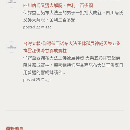
四川唐氏又獲大解脫，舍利二百多顆
仰諤益西諾布大法王的弟子一批批大成就。四川唐氏
又獲大解脫，舍利二百多顆
posted 22 年 ago
台灣立報/仰諤益西諾布大法王佛誕展神威天樂五彩
祥雲起佛降甘露成寶柱
仰諤益西諾布大法王佛誕展神威 天樂五彩祥雲起佛
降甘露成寶柱。顯密總持仰諤益西諾布大法王佛誕日
用普通的響銅缽請佛...
posted 25 年 ago
最新消息