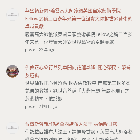
華盛頓新聞/義雲高大師獲頒英國皇家藝術學院
Fellow之稱二百多年來第一位證實大師對世界藝術的
卓越貢獻
義雲高大師獲頒英國皇家藝術學院Fellow之稱二百多
年來第一位證實大師對世界藝術的卓越貢獻
posted 22 年 ago
佛教正心會行善列車開向花蓮基隆 關心榮民、榮眷
及遺孤
世界佛教正心會遵循 世界佛教教皇 南無第三世多杰
羌佛的教誡，觀世音菩薩「大悲行願 無處不現」之
慈悲精神，依於該...
posted 2 個月 ago
台灣新聲報/仰諤益西諾布大法王 請佛降甘露
仰諤益西諾布大法王，請佛降甘露，與雲高大師洛杉
機萬豪渡假別墅酒店相會，露出了傳承的祕底