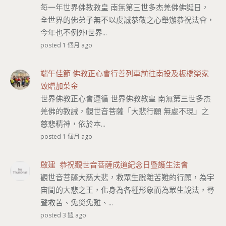
每一年世界佛教教皇 南無第三世多杰羌佛佛誕日，
全世界的佛弟子無不以虔誠恭敬之心舉辦恭祝法會，
今年也不例外!世界...
posted 1 個月 ago
端午佳節 佛教正心會行善列車前往南投及板橋榮家
致贈加菜金
世界佛教正心會遵循 世界佛教教皇 南無第三世多杰
羌佛的教誡，觀世音菩薩「大悲行願 無處不現」之
慈悲精神，依於本...
posted 1 個月 ago
啟建 恭祝觀世音菩薩成道紀念日暨護生法會
觀世音菩薩大慈大悲，救眾生脫離苦難的行願，為宇
宙間的大悲之王，化身為各種形象而為眾生說法，尋
聲救苦、免災免難、...
posted 3 週 ago