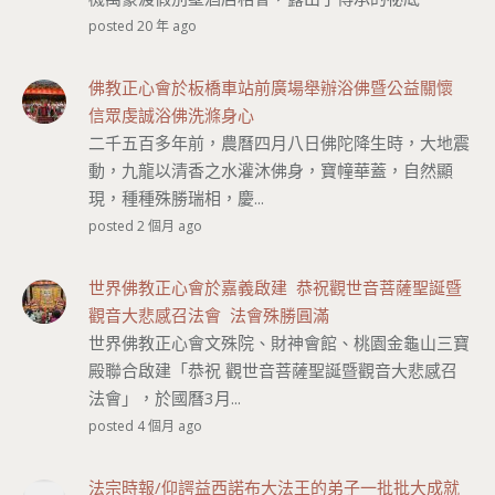
posted 20 年 ago
佛教正心會於板橋車站前廣場舉辦浴佛暨公益關懷
信眾虔誠浴佛洗滌身心
二千五百多年前，農曆四月八日佛陀降生時，大地震
動，九龍以清香之水灌沐佛身，寶幢華蓋，自然顯
現，種種殊勝瑞相，慶...
posted 2 個月 ago
世界佛教正心會於嘉義啟建 恭祝觀世音菩薩聖誕暨
觀音大悲感召法會 法會殊勝圓滿
世界佛教正心會文殊院、財神會館、桃園金龜山三寶
殿聯合啟建「恭祝 觀世音菩薩聖誕暨觀音大悲感召
法會」，於國曆3月...
posted 4 個月 ago
法宗時報/仰諤益西諾布大法王的弟子一批批大成就