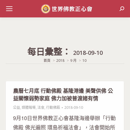
Sear
每日彙整：
2018-09-10
當前位置:
首頁
2018
9 月
10
農曆七月底 行動佛殿 基隆港邊 美聲供佛 公
益關懷弱勢家庭 佛力加被普渡諸有情
公益
,
媒體報導
,
法會
,
行動佛殿
2018-09-10
9月10日世界佛教正心會基隆海邊舉辦「行動
佛殿 佛光遍照 環島祈福法會」，法會開始所