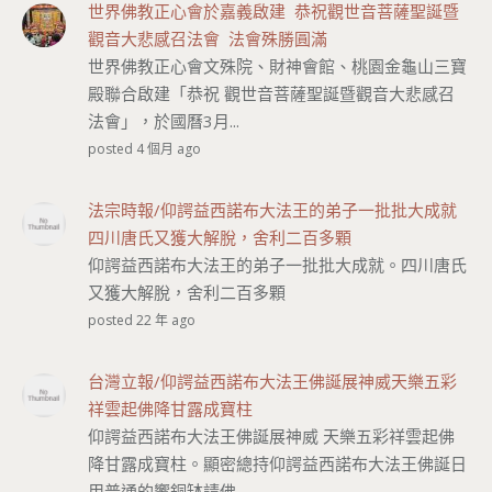
世界佛教正心會於嘉義啟建 恭祝觀世音菩薩聖誕暨
觀音大悲感召法會 法會殊勝圓滿
世界佛教正心會文殊院、財神會館、桃園金龜山三寶
殿聯合啟建「恭祝 觀世音菩薩聖誕暨觀音大悲感召
法會」，於國曆3月...
posted 4 個月 ago
法宗時報/仰諤益西諾布大法王的弟子一批批大成就
四川唐氏又獲大解脫，舍利二百多顆
仰諤益西諾布大法王的弟子一批批大成就。四川唐氏
又獲大解脫，舍利二百多顆
posted 22 年 ago
台灣立報/仰諤益西諾布大法王佛誕展神威天樂五彩
祥雲起佛降甘露成寶柱
仰諤益西諾布大法王佛誕展神威 天樂五彩祥雲起佛
降甘露成寶柱。顯密總持仰諤益西諾布大法王佛誕日
用普通的響銅缽請佛...