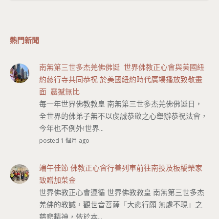
熱門新聞
南無第三世多杰羌佛佛誕 世界佛教正心會與美國紐
約慈行寺共同恭祝 於美國紐約時代廣場播放致敬畫
面 震撼無比
每一年世界佛教教皇 南無第三世多杰羌佛佛誕日，
全世界的佛弟子無不以虔誠恭敬之心舉辦恭祝法會，
今年也不例外!世界...
posted 1 個月 ago
端午佳節 佛教正心會行善列車前往南投及板橋榮家
致贈加菜金
世界佛教正心會遵循 世界佛教教皇 南無第三世多杰
羌佛的教誡，觀世音菩薩「大悲行願 無處不現」之
慈悲精神，依於本...