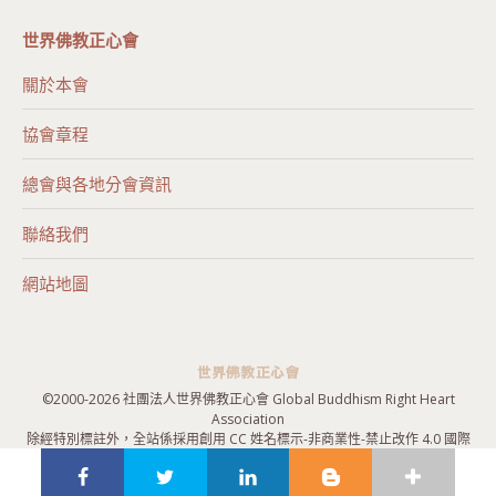
世界佛教正心會
關於本會
協會章程
總會與各地分會資訊
聯絡我們
網站地圖
©2000-
2026 社團法人世界佛教正心會 Global Buddhism Right Heart
Association
除經特別標註外，全站係採用
創用 CC 姓名標示-非商業性-禁止改作 4.0 國際
授權條款
授權，歡迎引用。
隱私權政策
|
網站地圖
|
聯絡我們
|
報名表單