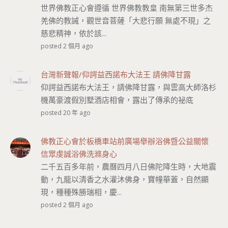
世界佛教正心會遵循 世界佛教教皇 南無第三世多杰
羌佛的教誡，觀世音菩薩「大悲行願 無處不現」之
慈悲精神，依於該...
posted 2 個月 ago
台灣新聲報/仰諤益西諾布大法王 請佛降甘露
仰諤益西諾布大法王，請佛降甘露，與雲高大師洛杉
機萬豪渡假別墅酒店相會，露出了傳承的祕底
posted 20 年 ago
佛教正心會於板橋車站前廣場舉辦浴佛暨公益關懷
信眾虔誠浴佛洗滌身心
二千五百多年前，農曆四月八日佛陀降生時，大地震
動，九龍以清香之水灌沐佛身，寶幢華蓋，自然顯
現，種種殊勝瑞相，慶...
posted 2 個月 ago