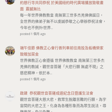
約慈行寺共同恭祝 於美國紐約時代廣場播放致敬畫
面 震撼無比
每一年世界佛教教皇 南無第三世多杰羌佛佛誕日，
全世界的佛弟子無不以虔誠恭敬之心舉辦恭祝法會，
今年也不例外!世界...
posted 1 個月 ago
端午佳節 佛教正心會行善列車前往南投及板橋榮家
致贈加菜金
世界佛教正心會遵循 世界佛教教皇 南無第三世多杰
羌佛的教誡，觀世音菩薩「大悲行願 無處不現」之
慈悲精神，依於本...
posted 1 個月 ago
啟建 恭祝觀世音菩薩成道紀念日暨護生法會
觀世音菩薩大慈大悲，救眾生脫離苦難的行願，為宇
宙間的大悲之王，化身為各種形象而為眾生說法，尋
聲救苦、免災免難、...