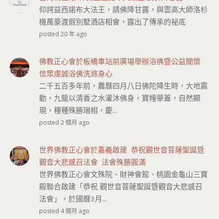
仰諤益西諾布大法王，請佛降甘露，與雲高大師洛杉
機萬豪渡假別墅酒店相會，露出了傳承的祕底
posted 20 年 ago
佛教正心會於板橋車站前廣場舉辦浴佛暨公益關懷
信眾虔誠浴佛洗滌身心
二千五百多年前，農曆四月八日佛陀降生時，大地震
動，九龍以清香之水灌沐佛身，寶幢華蓋，自然顯
現，種種殊勝瑞相，慶...
posted 2 個月 ago
世界佛教正心會於嘉義啟建 恭祝觀世音菩薩聖誕暨
觀音大悲感召法會 法會殊勝圓滿
世界佛教正心會文殊院、財神會館、桃園金龜山三寶
殿聯合啟建「恭祝 觀世音菩薩聖誕暨觀音大悲感召
法會」，於國曆3月...
posted 4 個月 ago