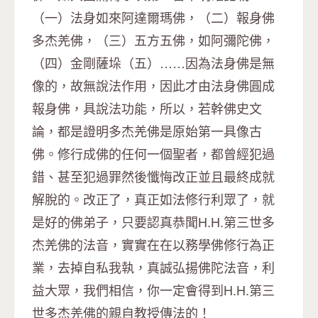
（一）法身如來阿達爾瑪佛，（二）報身佛
多杰羌佛，（三）五方五佛，如阿彌陀佛，
（四）金剛薩垛（五）……因為法身佛是無
像的，故無說法作用，因此才由法身佛圓成
報身佛，具說法功能，所以，若幹佛史文
論，都是證明多杰羌佛是原始第一具像古
佛。修行成佛的任何一個聖者，都曾經犯過
錯、甚至犯過罪然後懺悔改正並且最終成就
解脫的。改正了，真正如法修行利眾了，就
是好的佛弟子，只要認真恭聞H.H.第三世多
杰羌佛的法音，實實在在以務學佛修行為正
業，去掉自私我執，真誠弘揚佛陀法音，利
益大眾，我們相信，你一定會得到H.H.第三
世多杰羌佛的親自教授傳法的！