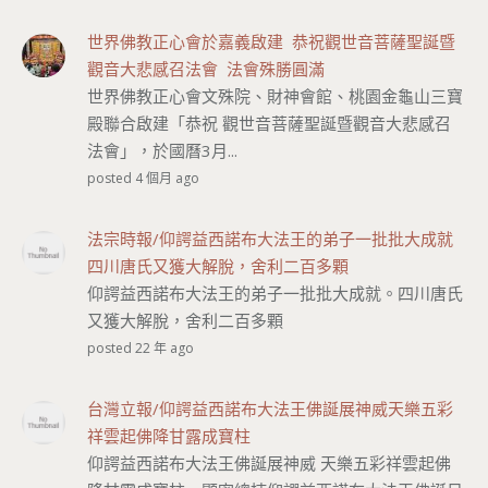
世界佛教正心會於嘉義啟建 恭祝觀世音菩薩聖誕暨
觀音大悲感召法會 法會殊勝圓滿
世界佛教正心會文殊院、財神會館、桃園金龜山三寶
殿聯合啟建「恭祝 觀世音菩薩聖誕暨觀音大悲感召
法會」，於國曆3月...
posted 4 個月 ago
法宗時報/仰諤益西諾布大法王的弟子一批批大成就
四川唐氏又獲大解脫，舍利二百多顆
仰諤益西諾布大法王的弟子一批批大成就。四川唐氏
又獲大解脫，舍利二百多顆
posted 22 年 ago
台灣立報/仰諤益西諾布大法王佛誕展神威天樂五彩
祥雲起佛降甘露成寶柱
仰諤益西諾布大法王佛誕展神威 天樂五彩祥雲起佛