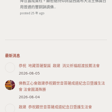
降甘露成寶柱。顯密總持仰諤益西諾布大法王佛誕日
用普通的響銅缽請佛...
posted 25 年 ago
最新消息
恭祝 地藏菩薩聖誕 啟建 消災祈福超渡拔薦法會
2026-08-05
佛教正心會啟建恭祝觀世音菩薩成道紀念日暨護生法
會 法會圓滿殊勝
2026-08-04
啟建 恭祝觀世音菩薩成道紀念日暨護生法會