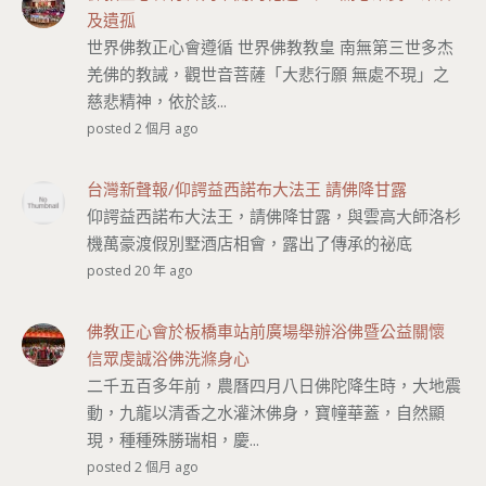
及遺孤
世界佛教正心會遵循 世界佛教教皇 南無第三世多杰
羌佛的教誡，觀世音菩薩「大悲行願 無處不現」之
慈悲精神，依於該...
posted 2 個月 ago
台灣新聲報/仰諤益西諾布大法王 請佛降甘露
仰諤益西諾布大法王，請佛降甘露，與雲高大師洛杉
機萬豪渡假別墅酒店相會，露出了傳承的祕底
posted 20 年 ago
佛教正心會於板橋車站前廣場舉辦浴佛暨公益關懷
信眾虔誠浴佛洗滌身心
二千五百多年前，農曆四月八日佛陀降生時，大地震
動，九龍以清香之水灌沐佛身，寶幢華蓋，自然顯
現，種種殊勝瑞相，慶...
posted 2 個月 ago