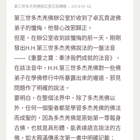
第三世多杰羌佛辦公室公告轉載
2014-01-02
第三世多杰羌佛辦公室於收到了卓瓦貢波佛
弟子的懺悔，他發心改邪歸正。
但是，在辦公室收到該懺悔的前一天，剛剛
發出H.H.第三世多杰羌佛說法的一盤法音
——《重要之寶：牽涉我們成就的法音》，
在該法音中，H.H.第三世多杰羌佛對一些佛
弟子在學佛修行中所暴露出來的邊道、邪見
問題作了明確的說法。
要明白，在整個法界中，除了多杰羌佛以
外，任何一個聖者都是學習多杰羌佛的佛法
而成聖的，因為多杰羌佛是原始第一尊報身
古佛，也就是具形體、能表達語言說法的古
佛，如大圓滿傳承次第一書中明確記載：