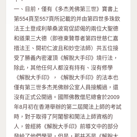
一、目前，僅有《多杰羌佛第三世》寶書上
第554頁至557頁所記載的并由第四世多珠欽
法王土登成利華桑波寫促認偈的兩位大聖德
和道果三大德（即祿東贊尊者第四世慈仁嘉
措法王、開初仁波且和妙空法師）共五位接
受了勝義內密灌頂《解脫大手印》境行法，
除此，其他任何人都沒有持有、沒有修學
《解脫大手印》，《解脫大手印》的法本也
僅有第三世多杰羌佛辦公室人員接觸過，還
沒有正式公開過。國際佛教僧尼總會於2009
年8月初在香港舉辦的第二屆聞法上師的考試
時，對于取得了阿闍黎和聞法上師資格的
人，曾經將《解脫大手印》前導文中的部分
發給了他們學習，但是，那并不是《解脫大