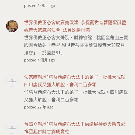
posted 2 個月 ago
世界佛教正心會於嘉義啟建 恭祝觀世音菩薩聖誕暨
觀音大悲感召法會 法會殊勝圓滿
世界佛教正心會文殊院、財神會館、桃園金龜山三寶
殿聯合啟建「恭祝 觀世音菩薩聖誕暨觀音大悲感召
法會」，於國曆3月...
posted 4 個月 ago
法宗時報/仰諤益西諾布大法王的弟子一批批大成就
四川唐氏又獲大解脫，舍利二百多顆
仰諤益西諾布大法王的弟子一批批大成就。四川唐氏
又獲大解脫，舍利二百多顆
posted 22 年 ago
台灣立報/仰諤益西諾布大法王佛誕展神威天樂五彩
祥雲起佛降甘露成寶柱