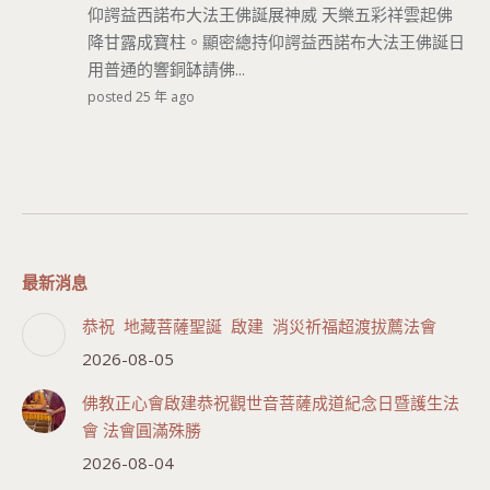
仰諤益西諾布大法王佛誕展神威 天樂五彩祥雲起佛
降甘露成寶柱。顯密總持仰諤益西諾布大法王佛誕日
用普通的響銅缽請佛...
posted 25 年 ago
最新消息
恭祝 地藏菩薩聖誕 啟建 消災祈福超渡拔薦法會
2026-08-05
佛教正心會啟建恭祝觀世音菩薩成道紀念日暨護生法
會 法會圓滿殊勝
2026-08-04