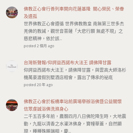
佛教正心會行善列車開向花蓮基隆 關心榮民、榮眷
及遺孤
世界佛教正心會遵循 世界佛教教皇 南無第三世多杰
羌佛的教誡，觀世音菩薩「大悲行願 無處不現」之
慈悲精神，依於該...
posted 2 個月 ago
台灣新聲報/仰諤益西諾布大法王 請佛降甘露
仰諤益西諾布大法王，請佛降甘露，與雲高大師洛杉
機萬豪渡假別墅酒店相會，露出了傳承的祕底
posted 20 年 ago
佛教正心會於板橋車站前廣場舉辦浴佛暨公益關懷
信眾虔誠浴佛洗滌身心
二千五百多年前，農曆四月八日佛陀降生時，大地震
動，九龍以清香之水灌沐佛身，寶幢華蓋，自然顯
現，種種殊勝瑞相，慶...