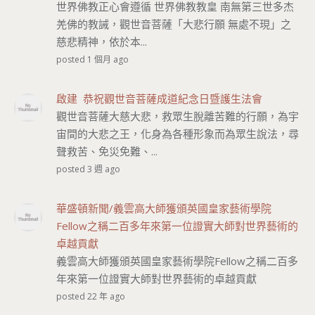
世界佛教正心會遵循 世界佛教教皇 南無第三世多杰
羌佛的教誡，觀世音菩薩「大悲行願 無處不現」之
慈悲精神，依於本...
posted 1 個月 ago
啟建 恭祝觀世音菩薩成道紀念日暨護生法會
觀世音菩薩大慈大悲，救眾生脫離苦難的行願，為宇
宙間的大悲之王，化身為各種形象而為眾生說法，尋
聲救苦、免災免難、...
posted 3 週 ago
華盛頓新聞/義雲高大師獲頒英國皇家藝術學院
Fellow之稱二百多年來第一位證實大師對世界藝術的
卓越貢獻
義雲高大師獲頒英國皇家藝術學院Fellow之稱二百多
年來第一位證實大師對世界藝術的卓越貢獻
posted 22 年 ago