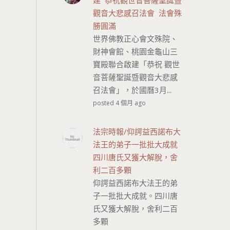
建 恭祝觀世音菩薩聖誕暨
觀音大悲感召法會 法會殊
勝圓滿
世界佛教正心會文殊院、
財神會館、桃園金龜山三
寶殿聯合啟建「恭祝 觀世
音菩薩聖誕暨觀音大悲感
召法會」，於國曆3月...
posted 4 個月 ago
法宗時報/仰諤益西諾布大
法王的弟子一批批大成就
四川唐氏又獲大解脫，舍
利二百多顆
仰諤益西諾布大法王的弟
子一批批大成就。四川唐
氏又獲大解脫，舍利二百
多顆