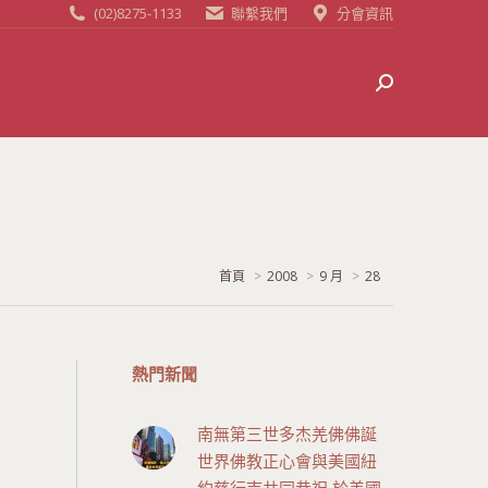
(02)8275-1133
聯繫我們
分會資訊
Search:
當前位置:
首頁
2008
9 月
28
熱門新聞
南無第三世多杰羌佛佛誕
世界佛教正心會與美國紐