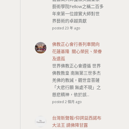
藝術學院Fellow之稱二百多
年來第一位證實大師對世
界藝術的卓越貢獻
posted 23 年 ago
佛教正心會行善列車開向
花蓮基隆 關心榮民、榮眷
及遺孤
世界佛教正心會遵循 世界
佛教教皇 南無第三世多杰
羌佛的教誡，觀世音菩薩
「大悲行願 無處不現」之
慈悲精神，依於該...
posted 2 個月 ago
台灣新聲報/仰諤益西諾布
大法王 請佛降甘露