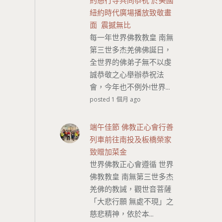
約慈行寺共同恭祝 於美國
紐約時代廣場播放致敬畫
面 震撼無比
每一年世界佛教教皇 南無
第三世多杰羌佛佛誕日，
全世界的佛弟子無不以虔
誠恭敬之心舉辦恭祝法
會，今年也不例外!世界...
posted 1 個月 ago
端午佳節 佛教正心會行善
列車前往南投及板橋榮家
致贈加菜金
世界佛教正心會遵循 世界
佛教教皇 南無第三世多杰
羌佛的教誡，觀世音菩薩
「大悲行願 無處不現」之
慈悲精神，依於本...