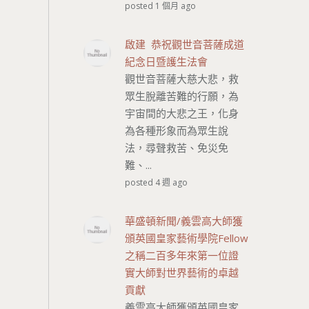
posted 1 個月 ago
啟建 恭祝觀世音菩薩成道
紀念日暨護生法會
觀世音菩薩大慈大悲，救
眾生脫離苦難的行願，為
宇宙間的大悲之王，化身
為各種形象而為眾生說
法，尋聲救苦、免災免
難、...
posted 4 週 ago
華盛頓新聞/義雲高大師獲
頒英國皇家藝術學院Fellow
之稱二百多年來第一位證
實大師對世界藝術的卓越
貢獻
義雲高大師獲頒英國皇家