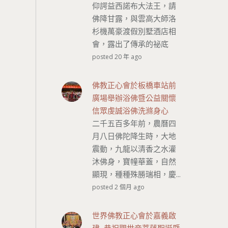
仰諤益西諾布大法王，請
佛降甘露，與雲高大師洛
杉機萬豪渡假別墅酒店相
會，露出了傳承的祕底
posted 20 年 ago
佛教正心會於板橋車站前
廣場舉辦浴佛暨公益關懷
信眾虔誠浴佛洗滌身心
二千五百多年前，農曆四
月八日佛陀降生時，大地
震動，九龍以清香之水灌
沐佛身，寶幢華蓋，自然
顯現，種種殊勝瑞相，慶...
posted 2 個月 ago
世界佛教正心會於嘉義啟