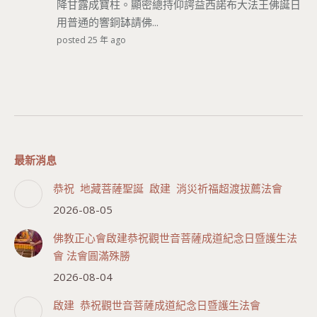
降甘露成寶柱。顯密總持仰諤益西諾布大法王佛誕日
用普通的響銅缽請佛...
posted 25 年 ago
最新消息
恭祝 地藏菩薩聖誕 啟建 消災祈福超渡拔薦法會
2026-08-05
佛教正心會啟建恭祝觀世音菩薩成道紀念日暨護生法
會 法會圓滿殊勝
2026-08-04
啟建 恭祝觀世音菩薩成道紀念日暨護生法會