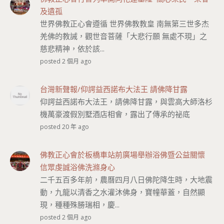
及遺孤
世界佛教正心會遵循 世界佛教教皇 南無第三世多杰
羌佛的教誡，觀世音菩薩「大悲行願 無處不現」之
慈悲精神，依於該...
posted 2 個月 ago
台灣新聲報/仰諤益西諾布大法王 請佛降甘露
仰諤益西諾布大法王，請佛降甘露，與雲高大師洛杉
機萬豪渡假別墅酒店相會，露出了傳承的祕底
posted 20 年 ago
佛教正心會於板橋車站前廣場舉辦浴佛暨公益關懷
信眾虔誠浴佛洗滌身心
二千五百多年前，農曆四月八日佛陀降生時，大地震
動，九龍以清香之水灌沐佛身，寶幢華蓋，自然顯
現，種種殊勝瑞相，慶...
posted 2 個月 ago