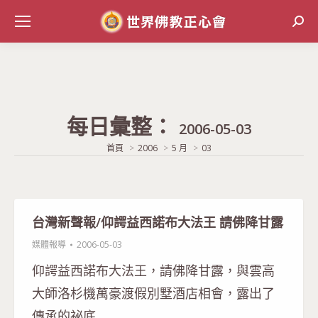
Sear
每日彙整：
2006-05-03
當前位置:
首頁
2006
5 月
03
台灣新聲報/仰諤益西諾布大法王 請佛降甘露
媒體報導
2006-05-03
仰諤益西諾布大法王，請佛降甘露，與雲高
大師洛杉機萬豪渡假別墅酒店相會，露出了
傳承的祕底