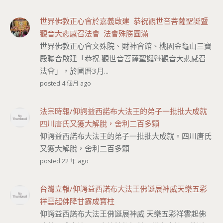
世界佛教正心會於嘉義啟建 恭祝觀世音菩薩聖誕暨
觀音大悲感召法會 法會殊勝圓滿
世界佛教正心會文殊院、財神會館、桃園金龜山三寶
殿聯合啟建「恭祝 觀世音菩薩聖誕暨觀音大悲感召
法會」，於國曆3月...
posted 4 個月 ago
法宗時報/仰諤益西諾布大法王的弟子一批批大成就
四川唐氏又獲大解脫，舍利二百多顆
仰諤益西諾布大法王的弟子一批批大成就。四川唐氏
又獲大解脫，舍利二百多顆
posted 22 年 ago
台灣立報/仰諤益西諾布大法王佛誕展神威天樂五彩
祥雲起佛降甘露成寶柱
仰諤益西諾布大法王佛誕展神威 天樂五彩祥雲起佛