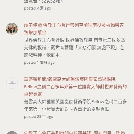
聲救苦、免災免難、...
posted 4 週 ago
端午佳節 佛教正心會行善列車前往南投及板橋榮家
致贈加菜金
世界佛教正心會遵循 世界佛教教皇 南無第三世多杰
羌佛的教誡，觀世音菩薩「大悲行願 無處不現」之
慈悲精神，依於本...
posted 1 個月 ago
華盛頓新聞/義雲高大師獲頒英國皇家藝術學院
Fellow之稱二百多年來第一位證實大師對世界藝術的
卓越貢獻
義雲高大師獲頒英國皇家藝術學院Fellow之稱二百多
年來第一位證實大師對世界藝術的卓越貢獻
posted 23 年 ago
佛教正心會行善列車開向花蓮基隆 關心榮民、榮眷