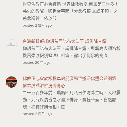
世界佛教正心會遵循 世界佛教教皇 南無第三世多杰
羌佛的教誡，觀世音菩薩「大悲行願 無處不現」之
慈悲精神，依於該...
posted 2 個月 ago
台灣新聲報/仰諤益西諾布大法王 請佛降甘露
仰諤益西諾布大法王，請佛降甘露，與雲高大師洛杉
機萬豪渡假別墅酒店相會，露出了傳承的祕底
posted 20 年 ago
佛教正心會於板橋車站前廣場舉辦浴佛暨公益關懷
信眾虔誠浴佛洗滌身心
二千五百多年前，農曆四月八日佛陀降生時，大地震
動，九龍以清香之水灌沐佛身，寶幢華蓋，自然顯
現，種種殊勝瑞相，慶...
posted 2 個月 ago