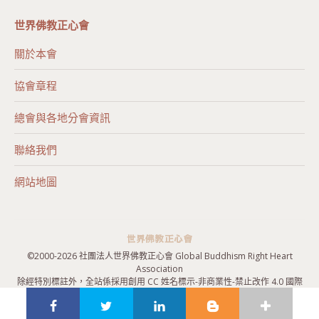
世界佛教正心會
關於本會
協會章程
總會與各地分會資訊
聯絡我們
網站地圖
©2000-
2026 社團法人世界佛教正心會 Global Buddhism Right Heart
Association
除經特別標註外，全站係採用
創用 CC 姓名標示-非商業性-禁止改作 4.0 國際
授權條款
授權，歡迎引用。
隱私權政策
|
網站地圖
|
聯絡我們
|
報名表單