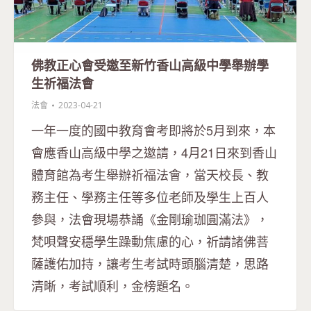
佛教正心會受邀至新竹香山高級中學舉辦學
生祈福法會
法會
2023-04-21
一年一度的國中教育會考即將於5月到來，本
會應香山高級中學之邀請，4月21日來到香山
體育館為考生舉辦祈福法會，當天校長、教
務主任、學務主任等多位老師及學生上百人
參與，法會現場恭誦《金剛瑜珈圓滿法》，
梵唄聲安穩學生躁動焦慮的心，祈請諸佛菩
薩護佑加持，讓考生考試時頭腦清楚，思路
清晰，考試順利，金榜題名。