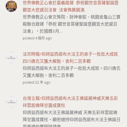
世界佛教正心會於嘉義啟建 恭祝觀世音菩薩聖誕暨
觀音大悲感召法會 法會殊勝圓滿
世界佛教正心會文殊院、財神會館、桃園金龜山三寶
殿聯合啟建「恭祝 觀世音菩薩聖誕暨觀音大悲感召
法會」，於國曆3月...
posted 4 個月 ago
法宗時報/仰諤益西諾布大法王的弟子一批批大成就
四川唐氏又獲大解脫，舍利二百多顆
仰諤益西諾布大法王的弟子一批批大成就。四川唐氏
又獲大解脫，舍利二百多顆
posted 22 年 ago
台灣立報/仰諤益西諾布大法王佛誕展神威天樂五彩
祥雲起佛降甘露成寶柱
仰諤益西諾布大法王佛誕展神威 天樂五彩祥雲起佛
降甘露成寶柱。顯密總持仰諤益西諾布大法王佛誕日
用普通的響銅缽請佛...