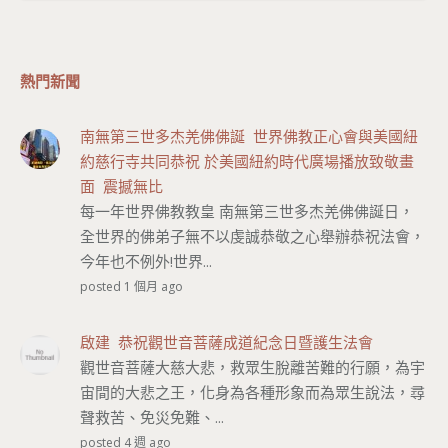
熱門新聞
南無第三世多杰羌佛佛誕 世界佛教正心會與美國紐
約慈行寺共同恭祝 於美國紐約時代廣場播放致敬畫
面 震撼無比
每一年世界佛教教皇 南無第三世多杰羌佛佛誕日，
全世界的佛弟子無不以虔誠恭敬之心舉辦恭祝法會，
今年也不例外!世界...
posted 1 個月 ago
啟建 恭祝觀世音菩薩成道紀念日暨護生法會
觀世音菩薩大慈大悲，救眾生脫離苦難的行願，為宇
宙間的大悲之王，化身為各種形象而為眾生說法，尋
聲救苦、免災免難、...
posted 4 週 ago