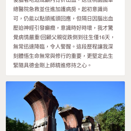
總醫院急救並住進加護病房。起初意識尚
可，仍能以點頭搖頭回應，但隔日因腦出血
壓迫神經引發癲癇，意識時好時壞，我才驚
覺病情嚴重!回顧父親從跌倒到往生僅16天，
無常迅速降臨，令人警醒。這段歷程讓我深
刻體悟生命無常與修行的重要，更堅定此生
緊隨具德金剛上師精進修持之心。