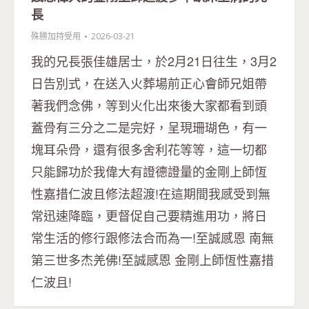
長
殊勝加持受用
2026-03-21
我的兄長張佳雄居士，於2月21日往生，3月2
日告別式，在送入火葬場前正心會師兄姐帶
著我們念佛，等到火化出來後大家都看到頭
蓋骨有三分之二是完好，呈現珊瑚色，有一
塊耳朵骨，還有很多舍利花等等，這一切都
只能歸功於我偉大有證德證量的金剛上師恆
性嘉措仁波且修法超渡!在這期間我感受到無
常迅速降臨，更督促自己要精進用功，將日
常生活的修行跟修法合而為一!至誠感恩 南無
第三世多杰羌佛!至誠感恩 金剛上師恆性嘉措
仁波且!