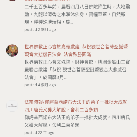
二千五百多年前，農曆四月八日佛陀降生時，大地震
動，九龍以清香之水灌沐佛身，寶幢華蓋，自然顯
現，種種殊勝瑞相，慶...
posted 2 個月 ago
世界佛教正心會於嘉義啟建 恭祝觀世音菩薩聖誕暨
觀音大悲感召法會 法會殊勝圓滿
世界佛教正心會文殊院、財神會館、桃園金龜山三寶
殿聯合啟建「恭祝 觀世音菩薩聖誕暨觀音大悲感召
法會」，於國曆3月...
posted 4 個月 ago
法宗時報/仰諤益西諾布大法王的弟子一批批大成就
四川唐氏又獲大解脫，舍利二百多顆
仰諤益西諾布大法王的弟子一批批大成就。四川唐氏
又獲大解脫，舍利二百多顆
posted 22 年 ago