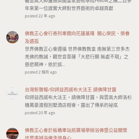
義雲高大師獲頒英國皇家藝術學院Fellow之稱二百多
年來第一位證實大師對世界藝術的卓越貢獻
posted 22 年 ago
佛教正心會行善列車開向花蓮基隆 關心榮民、榮眷
及遺孤
世界佛教正心會遵循 世界佛教教皇 南無第三世多杰
羌佛的教誡，觀世音菩薩「大悲行願 無處不現」之
慈悲精神，依於該...
posted 2 個月 ago
台灣新聲報/仰諤益西諾布大法王 請佛降甘露
仰諤益西諾布大法王，請佛降甘露，與雲高大師洛杉
機萬豪渡假別墅酒店相會，露出了傳承的祕底
posted 20 年 ago
佛教正心會於板橋車站前廣場舉辦浴佛暨公益關懷
信眾虔誠浴佛洗滌身心