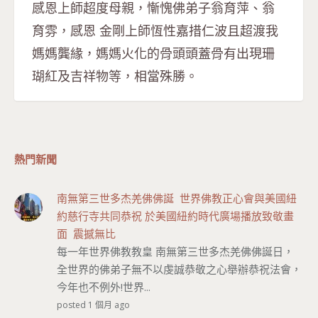
感恩上師超度母親，慚愧佛弟子翁育萍、翁
育雰，感恩 金剛上師恆性嘉措仁波且超渡我
媽媽龔緣，媽媽火化的骨頭頭蓋骨有出現珊
瑚紅及吉祥物等，相當殊勝。
熱門新聞
南無第三世多杰羌佛佛誕 世界佛教正心會與美國紐
約慈行寺共同恭祝 於美國紐約時代廣場播放致敬畫
面 震撼無比
每一年世界佛教教皇 南無第三世多杰羌佛佛誕日，
全世界的佛弟子無不以虔誠恭敬之心舉辦恭祝法會，
今年也不例外!世界...
posted 1 個月 ago