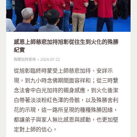
感恩上師慈悲加持旭彰從往生到火化的殊勝
紀實
殊勝加持受用
2026-07-22
從旭彰臨終時蒙受上師慈悲加持、安詳示
現，到九小時念佛期間面容祥和；從三時繫
念法會中白光加持的親身感應，到火化後潔
白帶著淡淡粉紅色澤的骨骸，以及殊勝舍利
花的示現，這一路所呈現的種種殊勝因緣，
都讓弟子與家人無比感恩與感動，也更加堅
定對上師的信心。