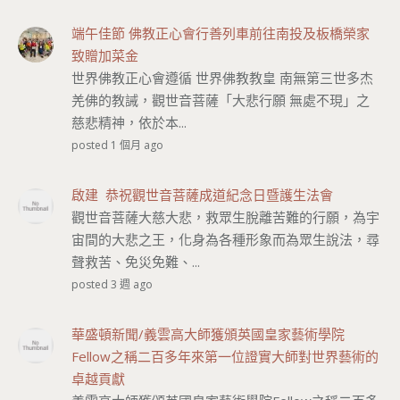
端午佳節 佛教正心會行善列車前往南投及板橋榮家
致贈加菜金
世界佛教正心會遵循 世界佛教教皇 南無第三世多杰
羌佛的教誡，觀世音菩薩「大悲行願 無處不現」之
慈悲精神，依於本...
posted 1 個月 ago
啟建 恭祝觀世音菩薩成道紀念日暨護生法會
觀世音菩薩大慈大悲，救眾生脫離苦難的行願，為宇
宙間的大悲之王，化身為各種形象而為眾生說法，尋
聲救苦、免災免難、...
posted 3 週 ago
華盛頓新聞/義雲高大師獲頒英國皇家藝術學院
Fellow之稱二百多年來第一位證實大師對世界藝術的
卓越貢獻