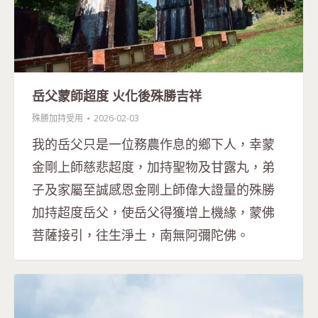
岳父蒙師超度 火化後殊勝吉祥
殊勝加持受用
2026-02-03
我的岳父只是一位務農作息的鄉下人，幸蒙
金剛上師慈悲超度，加持聖物及甘露丸，弟
子及家屬至誠感恩金剛上師偉大證量的殊勝
加持超度岳父，使岳父得獲增上機緣，蒙佛
菩薩接引，往生淨土，南無阿彌陀佛。