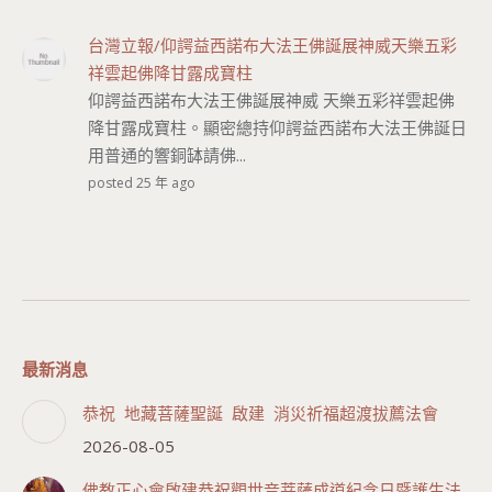
台灣立報/仰諤益西諾布大法王佛誕展神威天樂五彩
祥雲起佛降甘露成寶柱
仰諤益西諾布大法王佛誕展神威 天樂五彩祥雲起佛
降甘露成寶柱。顯密總持仰諤益西諾布大法王佛誕日
用普通的響銅缽請佛...
posted 25 年 ago
最新消息
恭祝 地藏菩薩聖誕 啟建 消災祈福超渡拔薦法會
2026-08-05
佛教正心會啟建恭祝觀世音菩薩成道紀念日暨護生法