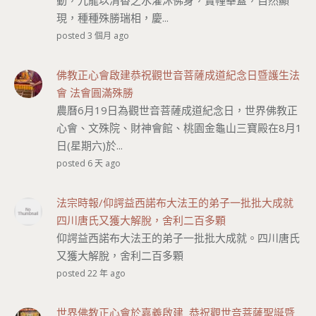
動，九龍以清香之水灌沐佛身，寶幢華蓋，自然顯
現，種種殊勝瑞相，慶...
posted 3 個月 ago
佛教正心會啟建恭祝觀世音菩薩成道紀念日暨護生法
會 法會圓滿殊勝
農曆6月19日為觀世音菩薩成道紀念日，世界佛教正
心會、文殊院、財神會館、桃園金龜山三寶殿在8月1
日(星期六)於...
posted 6 天 ago
法宗時報/仰諤益西諾布大法王的弟子一批批大成就
四川唐氏又獲大解脫，舍利二百多顆
仰諤益西諾布大法王的弟子一批批大成就。四川唐氏
又獲大解脫，舍利二百多顆
posted 22 年 ago
世界佛教正心會於嘉義啟建 恭祝觀世音菩薩聖誕暨