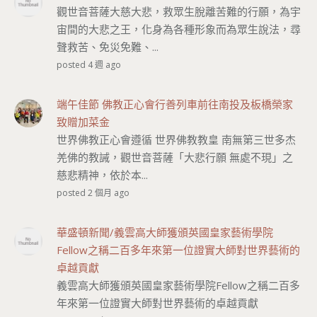
觀世音菩薩大慈大悲，救眾生脫離苦難的行願，為宇
宙間的大悲之王，化身為各種形象而為眾生說法，尋
聲救苦、免災免難、...
posted 4 週 ago
端午佳節 佛教正心會行善列車前往南投及板橋榮家
致贈加菜金
世界佛教正心會遵循 世界佛教教皇 南無第三世多杰
羌佛的教誡，觀世音菩薩「大悲行願 無處不現」之
慈悲精神，依於本...
posted 2 個月 ago
華盛頓新聞/義雲高大師獲頒英國皇家藝術學院
Fellow之稱二百多年來第一位證實大師對世界藝術的
卓越貢獻
義雲高大師獲頒英國皇家藝術學院Fellow之稱二百多
年來第一位證實大師對世界藝術的卓越貢獻