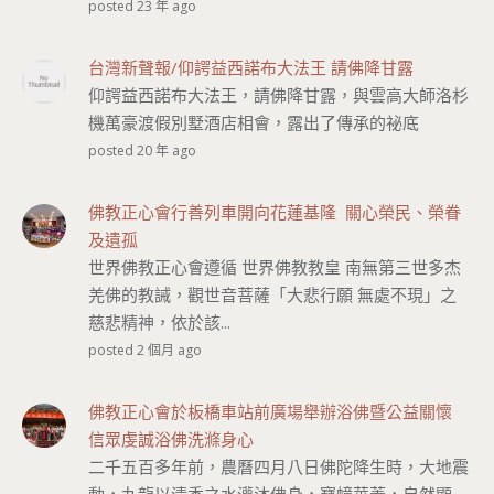
posted 23 年 ago
台灣新聲報/仰諤益西諾布大法王 請佛降甘露
仰諤益西諾布大法王，請佛降甘露，與雲高大師洛杉
機萬豪渡假別墅酒店相會，露出了傳承的祕底
posted 20 年 ago
佛教正心會行善列車開向花蓮基隆 關心榮民、榮眷
及遺孤
世界佛教正心會遵循 世界佛教教皇 南無第三世多杰
羌佛的教誡，觀世音菩薩「大悲行願 無處不現」之
慈悲精神，依於該...
posted 2 個月 ago
佛教正心會於板橋車站前廣場舉辦浴佛暨公益關懷
信眾虔誠浴佛洗滌身心
二千五百多年前，農曆四月八日佛陀降生時，大地震