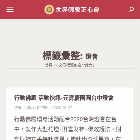
Sear
標籤彙整:
燈會
當前位置:
首頁
文章標籤包含 \"燈會\"
行動佛殿 活動快訊-元宵慶團圓台中燈會
法會
,
活動
,
行動佛殿
2020-01-22
行動佛殿環島活動配合2020台灣燈會在台
中，製作大型花燈–財富財神–佛教護法，財
富財神左手持吐寶鼠，能吐出奇珍異寶，在