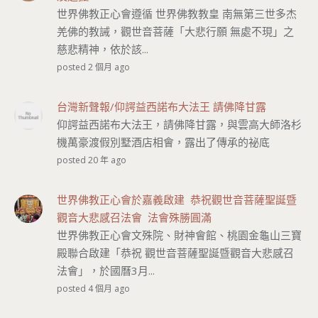
世界佛教正心會遵循 世界佛教教皇 南無第三世多杰
羌佛的教誡，觀世音菩薩「大悲行願 無處不現」之
慈悲精神，依於該...
posted 2 個月 ago
台灣新聲報/仰諤益西諾布大法王 請佛降甘露
仰諤益西諾布大法王，請佛降甘露，與雲高大師洛杉
機萬豪渡假別墅酒店相會，露出了傳承的祕底
posted 20 年 ago
世界佛教正心會於嘉義啟建 恭祝觀世音菩薩聖誕暨
觀音大悲感召法會 法會殊勝圓滿
世界佛教正心會文殊院、財神會館、桃園金龜山三寶
殿聯合啟建「恭祝 觀世音菩薩聖誕暨觀音大悲感召
法會」，於國曆3月...
posted 4 個月 ago