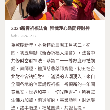
2024新春祈福法會 拜懺淨心熱鬧迎財神
法會
2024-02-17
為歡慶新年，本會特於農曆正月初三，初
四、初五舉辦《新春祈福大法會》，法會中
共修財富財神法、恭誦二十一尊救度母禮讚
經、藥師經、禮拜慈悲藥師寶懺，初五在台
北財神會館迎財神，滿滿的人潮湧入，來自
全國各地的信眾誦經祈福，祈願新的一年國
泰民安、世界和平、一切光明吉祥，所有眾
生佛力加被，消災解厄，事業順利，財源廣
進，諸事順遂，福慧圓滿，共證菩提。