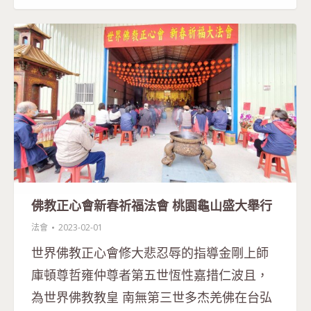
佛教正心會新春祈福法會 桃園龜山盛大舉行
法會
2023-02-01
世界佛教正心會修大悲忍辱的指導金剛上師
庫頓尊哲雍仲尊者第五世恆性嘉措仁波且，
為世界佛教教皇 南無第三世多杰羌佛在台弘