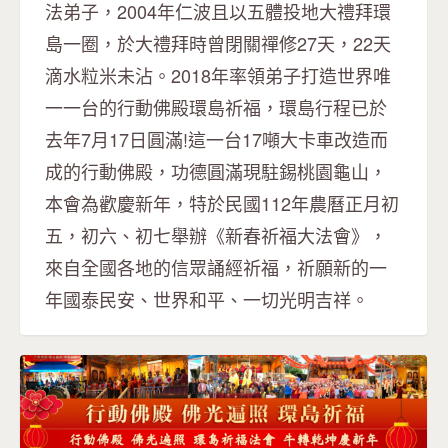
法弟子，2004年仁波且以五體投地大禮拜環
島一圈，於大禮拜時曾閉關禪修27天，22天
滴水粒米未沾。2018年率領弟子打造世界唯
一一台的行動佛殿環島祈福，環島行程已於
去年7月17日圓滿!這一台17噸大卡車改造而
成的行動佛殿，功德圓滿現駐錫桃園龜山，
本會為歡慶新年，特於民國112年農曆正月初
五，初六、初七舉辦《新春祈福大法會》，
來自全國各地的信眾誦經祈福，祈願新的一
年國泰民安、世界和平、一切光明吉祥。