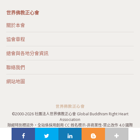
世界佛教正心會
關於本會
協會章程
總會與各地分會資訊
聯絡我們
網站地圖
©2000-
2026 社團法人世界佛教正心會 Global Buddhism Right Heart
Association
除經特別標註外，全站係採用
創用 CC 姓名標示-非商業性-禁止改作 4.0 國際
授權條款
授權，歡迎引用。
隱私權政策
|
網站地圖
|
聯絡我們
|
報名表單