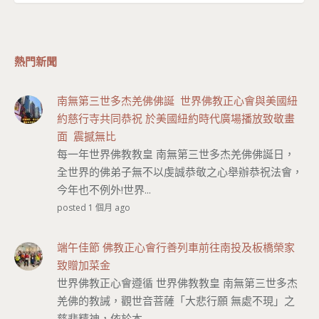
熱門新聞
南無第三世多杰羌佛佛誕 世界佛教正心會與美國紐
約慈行寺共同恭祝 於美國紐約時代廣場播放致敬畫
面 震撼無比
每一年世界佛教教皇 南無第三世多杰羌佛佛誕日，
全世界的佛弟子無不以虔誠恭敬之心舉辦恭祝法會，
今年也不例外!世界...
posted 1 個月 ago
端午佳節 佛教正心會行善列車前往南投及板橋榮家
致贈加菜金
世界佛教正心會遵循 世界佛教教皇 南無第三世多杰
羌佛的教誡，觀世音菩薩「大悲行願 無處不現」之
慈悲精神，依於本...