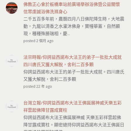
佛教正心會於板橋車站前廣場舉辦浴佛暨公益關懷
信眾虔誠浴佛洗滌身心
二千五百多年前，農曆四月八日佛陀降生時，大地震
動，九龍以清香之水灌沐佛身，寶幢華蓋，自然顯
現，種種殊勝瑞相，慶...
posted 2 個月 ago
法宗時報/仰諤益西諾布大法王的弟子一批批大成就
四川唐氏又獲大解脫，舍利二百多顆
仰諤益西諾布大法王的弟子一批批大成就。四川唐氏
又獲大解脫，舍利二百多顆
posted 22 年 ago
台灣立報/仰諤益西諾布大法王佛誕展神威天樂五彩
祥雲起佛降甘露成寶柱
仰諤益西諾布大法王佛誕展神威 天樂五彩祥雲起佛
降甘露成寶柱。顯密總持仰諤益西諾布大法王佛誕日