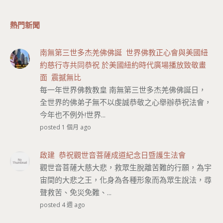
熱門新聞
南無第三世多杰羌佛佛誕 世界佛教正心會與美國紐
約慈行寺共同恭祝 於美國紐約時代廣場播放致敬畫
面 震撼無比
每一年世界佛教教皇 南無第三世多杰羌佛佛誕日，
全世界的佛弟子無不以虔誠恭敬之心舉辦恭祝法會，
今年也不例外!世界...
posted 1 個月 ago
啟建 恭祝觀世音菩薩成道紀念日暨護生法會
觀世音菩薩大慈大悲，救眾生脫離苦難的行願，為宇
宙間的大悲之王，化身為各種形象而為眾生說法，尋
聲救苦、免災免難、...
posted 4 週 ago