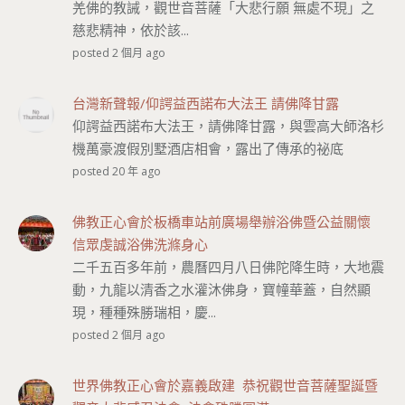
羌佛的教誡，觀世音菩薩「大悲行願 無處不現」之
慈悲精神，依於該...
posted 2 個月 ago
台灣新聲報/仰諤益西諾布大法王 請佛降甘露
仰諤益西諾布大法王，請佛降甘露，與雲高大師洛杉
機萬豪渡假別墅酒店相會，露出了傳承的祕底
posted 20 年 ago
佛教正心會於板橋車站前廣場舉辦浴佛暨公益關懷
信眾虔誠浴佛洗滌身心
二千五百多年前，農曆四月八日佛陀降生時，大地震
動，九龍以清香之水灌沐佛身，寶幢華蓋，自然顯
現，種種殊勝瑞相，慶...
posted 2 個月 ago
世界佛教正心會於嘉義啟建 恭祝觀世音菩薩聖誕暨