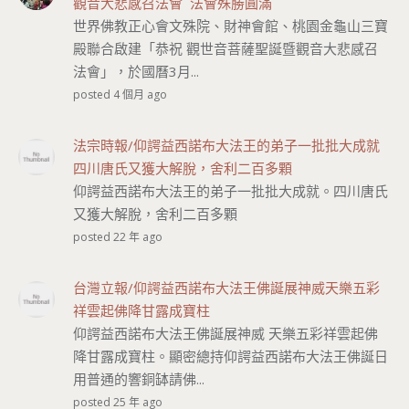
觀音大悲感召法會 法會殊勝圓滿
世界佛教正心會文殊院、財神會館、桃園金龜山三寶
殿聯合啟建「恭祝 觀世音菩薩聖誕暨觀音大悲感召
法會」，於國曆3月...
posted 4 個月 ago
法宗時報/仰諤益西諾布大法王的弟子一批批大成就
四川唐氏又獲大解脫，舍利二百多顆
仰諤益西諾布大法王的弟子一批批大成就。四川唐氏
又獲大解脫，舍利二百多顆
posted 22 年 ago
台灣立報/仰諤益西諾布大法王佛誕展神威天樂五彩
祥雲起佛降甘露成寶柱
仰諤益西諾布大法王佛誕展神威 天樂五彩祥雲起佛
降甘露成寶柱。顯密總持仰諤益西諾布大法王佛誕日
用普通的響銅缽請佛...
posted 25 年 ago