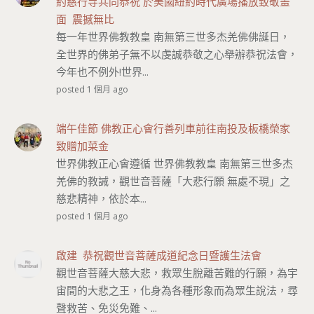
約慈行寺共同恭祝 於美國紐約時代廣場播放致敬畫
面 震撼無比
每一年世界佛教教皇 南無第三世多杰羌佛佛誕日，
全世界的佛弟子無不以虔誠恭敬之心舉辦恭祝法會，
今年也不例外!世界...
posted 1 個月 ago
端午佳節 佛教正心會行善列車前往南投及板橋榮家
致贈加菜金
世界佛教正心會遵循 世界佛教教皇 南無第三世多杰
羌佛的教誡，觀世音菩薩「大悲行願 無處不現」之
慈悲精神，依於本...
posted 1 個月 ago
啟建 恭祝觀世音菩薩成道紀念日暨護生法會
觀世音菩薩大慈大悲，救眾生脫離苦難的行願，為宇
宙間的大悲之王，化身為各種形象而為眾生說法，尋
聲救苦、免災免難、...