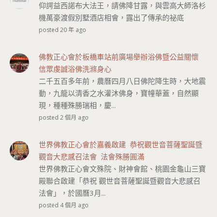
仰諤益西諾布大法王，請佛降甘露，與雲高大師洛杉
機萬豪渡假別墅酒店相會，露出了傳承的祕底
posted 20 年 ago
佛教正心會於板橋車站前廣場舉辦浴佛暨公益關懷
信眾虔誠浴佛洗滌身心
二千五百多年前，農曆四月八日佛陀降生時，大地震
動，九龍以清香之水灌沐佛身，寶幢華蓋，自然顯
現，種種殊勝瑞相，慶...
posted 2 個月 ago
世界佛教正心會於嘉義啟建 恭祝觀世音菩薩聖誕暨
觀音大悲感召法會 法會殊勝圓滿
世界佛教正心會文殊院、財神會館、桃園金龜山三寶
殿聯合啟建「恭祝 觀世音菩薩聖誕暨觀音大悲感召
法會」，於國曆3月...
posted 4 個月 ago