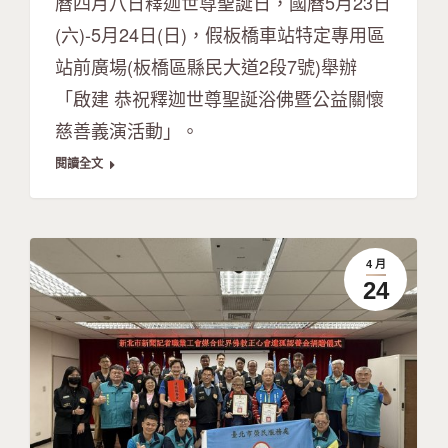
曆四月八日釋迦世尊聖誕日，國曆5月23日
(六)-5月24日(日)，假板橋車站特定專用區
站前廣場(板橋區縣民大道2段7號)舉辦
「啟建 恭祝釋迦世尊聖誕浴佛暨公益關懷
慈善義演活動」。
閱讀全文
4 月
24