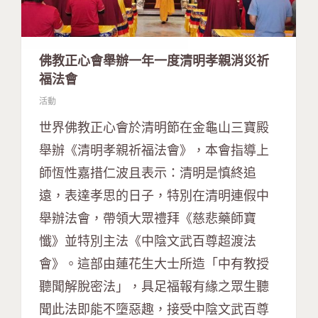
佛教正心會舉辦一年一度清明孝親消災祈
福法會
活動
世界佛教正心會於清明節在金龜山三寶殿
舉辦《清明孝親祈福法會》，本會指導上
師恆性嘉措仁波且表示：清明是慎終追
遠，表達孝思的日子，特別在清明連假中
舉辦法會，帶領大眾禮拜《慈悲藥師寶
懺》並特別主法《中陰文武百尊超渡法
會》。這部由蓮花生大士所造「中有教授
聽聞解脫密法」，具足福報有緣之眾生聽
聞此法即能不墮惡趣，接受中陰文武百尊