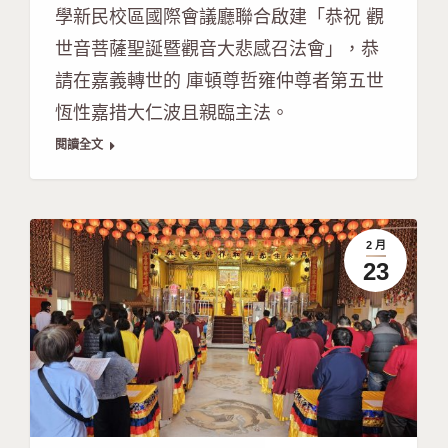
學新民校區國際會議廳聯合啟建「恭祝 觀
世音菩薩聖誕暨觀音大悲感召法會」，恭
請在嘉義轉世的 庫頓尊哲雍仲尊者第五世
恆性嘉措大仁波且親臨主法。
閱讀全文
2 月
23