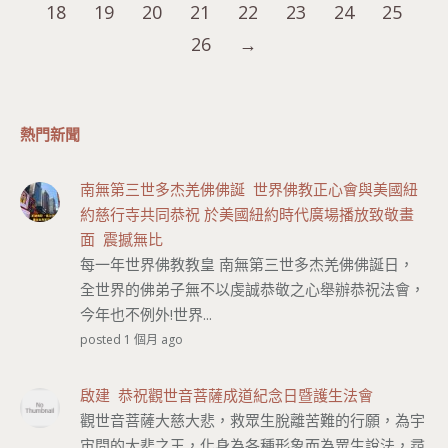
18
19
20
21
22
23
24
25
26
→
熱門新聞
南無第三世多杰羌佛佛誕 世界佛教正心會與美國紐
約慈行寺共同恭祝 於美國紐約時代廣場播放致敬畫
面 震撼無比
每一年世界佛教教皇 南無第三世多杰羌佛佛誕日，
全世界的佛弟子無不以虔誠恭敬之心舉辦恭祝法會，
今年也不例外!世界...
posted 1 個月 ago
啟建 恭祝觀世音菩薩成道紀念日暨護生法會
觀世音菩薩大慈大悲，救眾生脫離苦難的行願，為宇
宙間的大悲之王，化身為各種形象而為眾生說法，尋