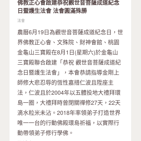
佛教正心會啟建恭祝觀世音菩薩成道紀念
日暨護生法會 法會圓滿殊勝
法會
農曆6月19日為觀世音菩薩成道紀念日，世
界佛教正心會、文殊院、財神會館、桃園
金龜山三寶殿在8月1日(星期六)於金龜山
三寶殿聯合啟建「恭祝 觀世音菩薩成道紀
念日暨護生法會」，本會恭請指導金剛上
師修大悲忍辱的恆性嘉措仁波且陞座主
法，仁波且於2004年以五體投地大禮拜環
島一圈，大禮拜時曾閉關禪修27天，22天
滴水粒米未沾。2018年率領弟子打造世界
唯一一台的行動佛殿環島祈福，以實際行
動帶領弟子修行學佛。