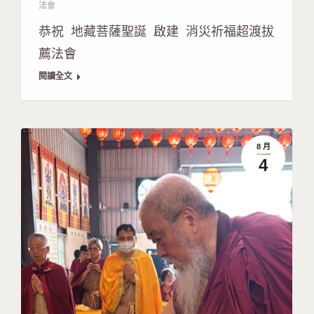
法會
恭祝 地藏菩薩聖誕 啟建 消災祈福超渡拔
薦法會
閱讀全文
8 月
4