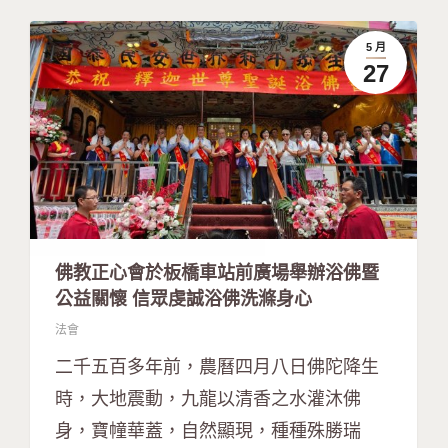
5 月
27
佛教正心會於板橋車站前廣場舉辦浴佛暨
公益關懷 信眾虔誠浴佛洗滌身心
法會
二千五百多年前，農曆四月八日佛陀降生
時，大地震動，九龍以清香之水灌沐佛
身，寶幢華蓋，自然顯現，種種殊勝瑞