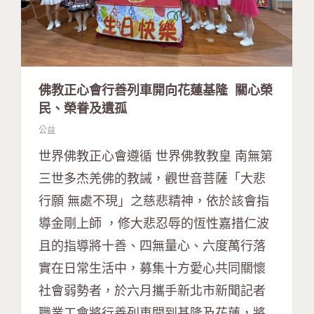
佛教正心會行善列車開向花蓮基隆 關心榮
民、榮眷及遺孤
公益
世界佛教正心會遵循 世界佛教教皇 南無第
三世多杰羌佛的教誡，觀世音菩薩「大悲
行願 無處不現」之慈悲精神，依於該會指
導金剛上師 ，修大悲忍辱的恆性嘉措仁波
且的指導將十善、四無量心、六度萬行落
實在日常生活中，募集十方愛心共同關懷
社會弱勢者，於六月攜手新北市新聞記者
職業工會將行善列車開到基隆及花蓮，將