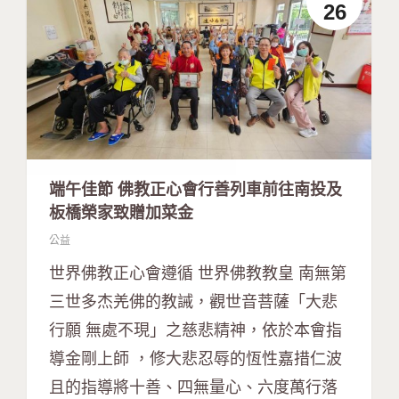
26
端午佳節 佛教正心會行善列車前往南投及
板橋榮家致贈加菜金
公益
世界佛教正心會遵循 世界佛教教皇 南無第
三世多杰羌佛的教誡，觀世音菩薩「大悲
行願 無處不現」之慈悲精神，依於本會指
導金剛上師 ，修大悲忍辱的恆性嘉措仁波
且的指導將十善、四無量心、六度萬行落