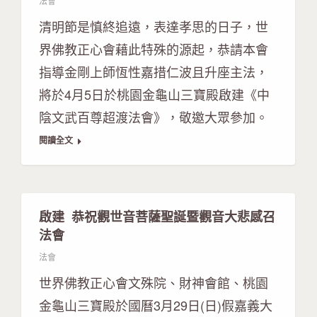
法會
清明節是慎終追遠，表達孝思的日子，世
界佛教正心會藉此特殊的源起，恭請本會
指導金剛上師恆性嘉措仁波且升座主法，
將於4月5日於桃園金龜山三寶殿啟建《中
陰文武百尊超渡法會》，敬邀大眾參加。
閱讀全文
啟建 恭祝觀世音菩薩聖誕暨觀音大悲感召
法會
法會
世界佛教正心會文殊院、財神會館、桃園
金龜山三寶殿於國曆3月29日(日)假嘉義大