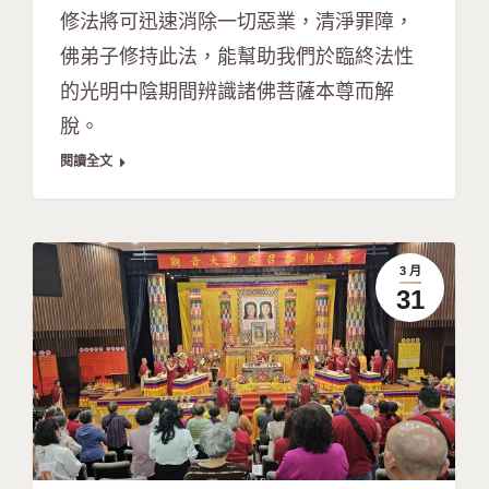
修法將可迅速消除一切惡業，清淨罪障，
佛弟子修持此法，能幫助我們於臨終法性
的光明中陰期間辨識諸佛菩薩本尊而解
脫。
閱讀全文
3 月
31