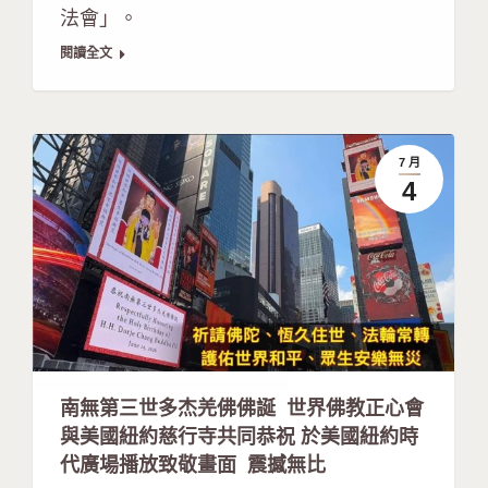
法會」。
閱讀全文
7 月
4
南無第三世多杰羌佛佛誕 世界佛教正心會
與美國紐約慈行寺共同恭祝 於美國紐約時
代廣場播放致敬畫面 震撼無比