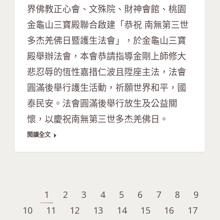
界佛教正心會、文殊院、財神會館、桃園
金龜山三寶殿聯合啟建「恭祝 南無第三世
多杰羌佛日暨護生法會」，於金龜山三寶
殿舉辦法會，本會恭請指導金剛上師修大
悲忍辱的恆性嘉措仁波且陞座主法，法會
圓滿後舉行護生活動，祈願世界和平，國
泰民安。法會圓滿後舉行放生及公益關
懷，以慶祝南無第三世多杰羌佛日。
閱讀全文
1
2
3
4
5
6
7
8
9
10
11
12
13
14
15
16
17