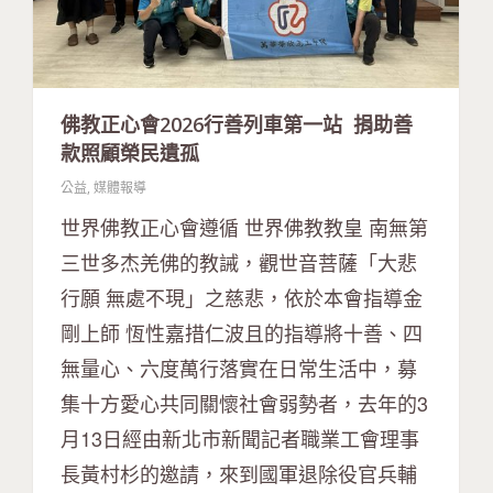
佛教正心會2026行善列車第一站 捐助善
款照顧榮民遺孤
公益
,
媒體報導
世界佛教正心會遵循 世界佛教教皇 南無第
三世多杰羌佛的教誡，觀世音菩薩「大悲
行願 無處不現」之慈悲，依於本會指導金
剛上師 恆性嘉措仁波且的指導將十善、四
無量心、六度萬行落實在日常生活中，募
集十方愛心共同關懷社會弱勢者，去年的3
月13日經由新北市新聞記者職業工會理事
長黃村杉的邀請，來到國軍退除役官兵輔