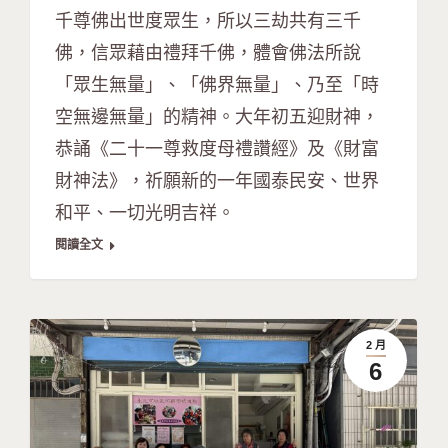
千尊佛出世度眾生，所以三劫共有三千
佛，信眾藉由禮拜千佛，體會佛法所說
「眾生無量」、「佛界無量」、乃至「時
空無邊無量」的精神。大年初五迎財神，
恭誦《二十一尊救度母禮讚經》及《財富
財神法》，祈願新的一年國泰民安、世界
和平、一切光明吉祥。
閱讀全文
2 月
6