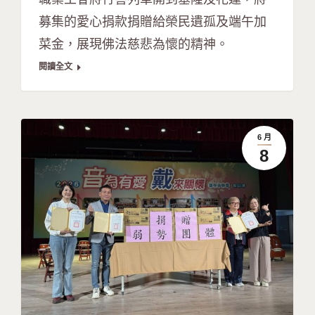
募集的愛心捐款捐贈給榮民遺孤及端午加
菜金，展現佛法慈悲為懷的精神。
閱讀全文
6 月
8