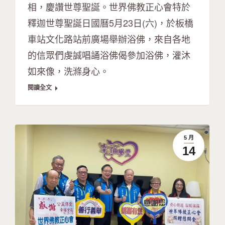
相，慶讚世尊聖誕。世界佛教正心會特於
釋迦世尊聖誕日國曆5月23日(六)，於板橋
車站文化路站前廣場舉辦浴佛，來自各地
的信眾們虔誠唱誦浴佛偈參加浴佛，灌沐
如來像，洗滌身心。
閱讀全文
5 月
14