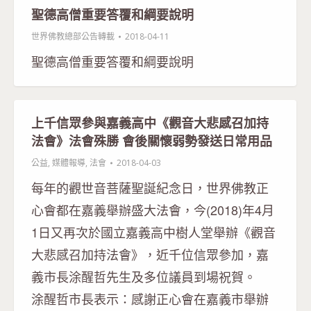
聖德高僧重要答覆和綱要說明
世界佛教總部公告轉載
2018-04-11
聖德高僧重要答覆和綱要說明
上千信眾參與嘉義高中《觀音大悲感召加持
法會》法會殊勝 會後關懷弱勢發送日常用品
公益
,
媒體報導
,
法會
2018-04-03
每年的觀世音菩薩聖誕紀念日，世界佛教正
心會都在嘉義舉辦盛大法會，今(2018)年4月
1日又再次於國立嘉義高中樹人堂舉辦《觀音
大悲感召加持法會》，近千位信眾參加，嘉
義市長涂醒哲先生及多位議員到場祝賀。
涂醒哲市長表示：感謝正心會在嘉義市舉辦