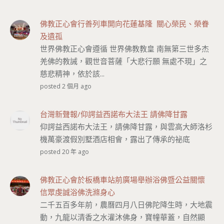
佛教正心會行善列車開向花蓮基隆 關心榮民、榮眷
及遺孤
世界佛教正心會遵循 世界佛教教皇 南無第三世多杰
羌佛的教誡，觀世音菩薩「大悲行願 無處不現」之
慈悲精神，依於該...
posted 2 個月 ago
台灣新聲報/仰諤益西諾布大法王 請佛降甘露
仰諤益西諾布大法王，請佛降甘露，與雲高大師洛杉
機萬豪渡假別墅酒店相會，露出了傳承的祕底
posted 20 年 ago
佛教正心會於板橋車站前廣場舉辦浴佛暨公益關懷
信眾虔誠浴佛洗滌身心
二千五百多年前，農曆四月八日佛陀降生時，大地震
動，九龍以清香之水灌沐佛身，寶幢華蓋，自然顯