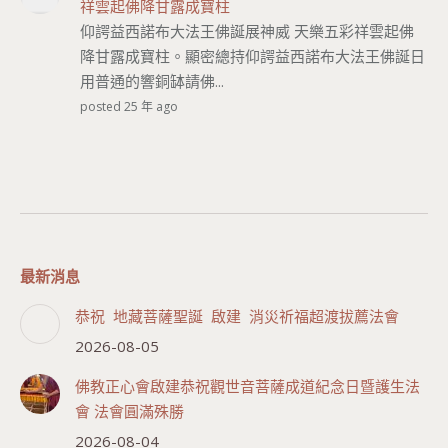
祥雲起佛降甘露成寶柱
仰諤益西諾布大法王佛誕展神威 天樂五彩祥雲起佛
降甘露成寶柱。顯密總持仰諤益西諾布大法王佛誕日
用普通的響銅缽請佛...
posted 25 年 ago
最新消息
恭祝 地藏菩薩聖誕 啟建 消災祈福超渡拔薦法會
2026-08-05
佛教正心會啟建恭祝觀世音菩薩成道紀念日暨護生法
會 法會圓滿殊勝
2026-08-04