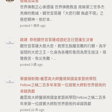
致贈加菜金
世界佛教正心會遵循 世界佛教教皇 南無第三世多杰
羌佛的教誡，觀世音菩薩「大悲行願 無處不現」之
慈悲精神，依於本...
posted 1 個月 ago
啟建 恭祝觀世音菩薩成道紀念日暨護生法會
觀世音菩薩大慈大悲，救眾生脫離苦難的行願，為宇
宙間的大悲之王，化身為各種形象而為眾生說法，尋
聲救苦、免災免難、...
posted 3 週 ago
華盛頓新聞/義雲高大師獲頒英國皇家藝術學院
Fellow之稱二百多年來第一位證實大師對世界藝術的
卓越貢獻
義雲高大師獲頒英國皇家藝術學院Fellow之稱二百多
年來第一位證實大師對世界藝術的卓越貢獻
posted 22 年 ago