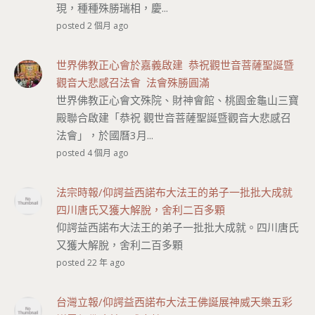
現，種種殊勝瑞相，慶...
posted 2 個月 ago
世界佛教正心會於嘉義啟建 恭祝觀世音菩薩聖誕暨
觀音大悲感召法會 法會殊勝圓滿
世界佛教正心會文殊院、財神會館、桃園金龜山三寶
殿聯合啟建「恭祝 觀世音菩薩聖誕暨觀音大悲感召
法會」，於國曆3月...
posted 4 個月 ago
法宗時報/仰諤益西諾布大法王的弟子一批批大成就
四川唐氏又獲大解脫，舍利二百多顆
仰諤益西諾布大法王的弟子一批批大成就。四川唐氏
又獲大解脫，舍利二百多顆
posted 22 年 ago
台灣立報/仰諤益西諾布大法王佛誕展神威天樂五彩