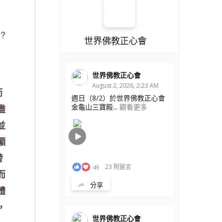
?
世界佛教正心會
世界佛教正心會
August 2, 2026, 2:23 AM
而
週日（8/2）於世界佛教正心會
金龜山三寶殿...
觀看更多
盡
並
顯
替
23 則留言
49
而
分享
體
，
世界佛教正心會