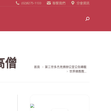
(02)8275-1133
聯繫我們
分會資訊
Search:
高僧
當前位置:
首頁
第三世多杰羌佛辦公室公告轉載
世界佛教教...