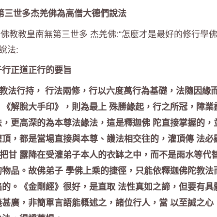
第三世多杰羌佛為高僧大德們說法
教教皇南無第三世多 杰羌佛:“怎麼才是最好的修行學佛
說法:
子行正道正行的要旨
法行持， 行法兩修，行以六度萬行為基礎，法隨因緣
、《解脫大手印》，則為最上 殊勝緣起，行之所冠，障業
法，更高深的為本尊法緣法，這是釋迦佛 陀直接掌握的，
灌頂，都是當場直接與本尊、護法相交往的，灌頂傳 法必
把甘 露降在受灌弟子本人的衣缽之中，而不是雨水等代
的物品。故佛弟子 學佛上乘的捷徑，只能依釋迦佛陀教法
陷的。《金剛經》很好，是直取 法性真如之諦，但要有具
義甚廣，非簡單言語能概述之，諸位行人，當 以至誠之心