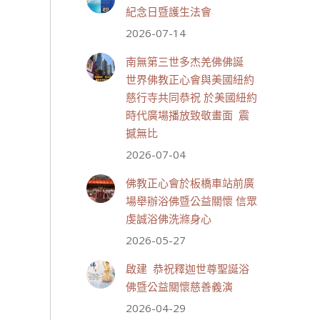
紀念日暨護生法會
2026-07-14
世界佛教正心會
July 19, 2026, 1:40 AM
南無第三世多杰羌佛佛誕
週日（7/19）將於世界佛教正
世界佛教正心會與美國紐約
心會金龜山三寶殿...
觀看更多
慈行寺共同恭祝 於美國紐約
時代廣場播放致敬畫面 震
撼無比
2026-07-04
28 則留言
55
佛教正心會於板橋車站前廣
分享
場舉辦浴佛暨公益關懷 信眾
虔誠浴佛洗滌身心
2026-05-27
世界佛教正心會
July 19, 2026, 1:38 AM
啟建 恭祝釋迦世尊聖誕浴
週日（7/19）將於世界佛教正
佛暨公益關懷慈善義演
心會金龜山三寶殿...
觀看更多
2026-04-29