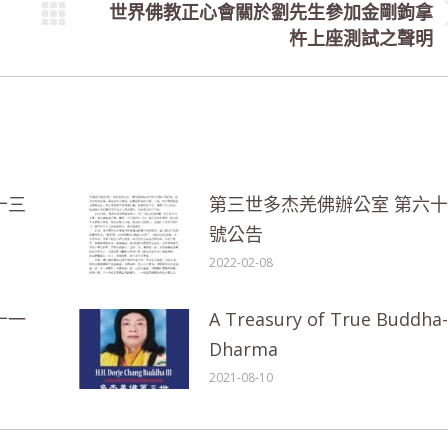
世界佛教正心會關於劉先生參加金剛鉤拿
Next
杵上座測試之聲明
post:
十三
第三世多杰羌佛辦公室 第六
號公告
2022-02-08
十一
A Treasury of True Buddha-
Dharma
2021-08-10