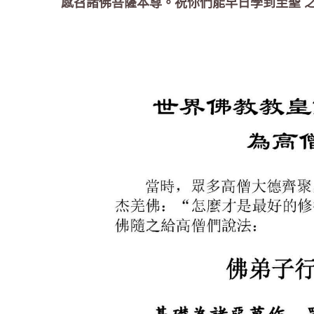
感召諸佛菩薩本尊。祝你們能早日學到至聖 