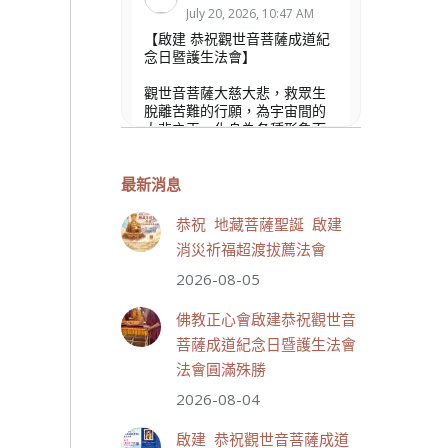
July 20, 2026, 10:47 AM
【啟建 恭祝觀世音菩薩成道紀
念日暨護生法會】
觀世音菩薩大慈大悲，救眾生
脫離苦難的行願，為宇宙間的
大悲之王，化身為各種形象而
為眾生說法，尋聲救苦、免災
免難、利益蒼生，無剎不現
身，農曆6月19日為觀世音菩薩
最新消息
成道紀念日，世界佛教正心會
文殊院、財神會館、桃園金龜
恭祝 地藏菩薩聖誕 啟建
山三寶殿將在8月1日(星期六)於
消災祈福超渡拔薦法會
金龜山三寶殿聯合啟建「恭祝...
觀看更多
2026-08-05
佛教正心會啟建恭祝觀世音
菩薩成道紀念日暨護生法會
法會圓滿殊勝
33 則留言
111
2026-08-04
分享
啟建 恭祝觀世音菩薩成道