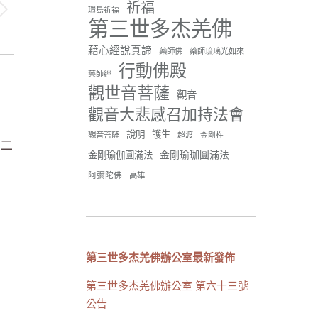
祈福
環島祈福
42 則留言
91
第三世多杰羌佛
分享
藉心經說真諦
藥師佛
藥師琉璃光如來
行動佛殿
藥師經
觀世音菩薩
世界佛教正心會
觀音
June 21, 2026, 12:54 AM
觀音大悲感召加持法會
週日（6/21）將於世界佛教正
說明
護生
觀音菩薩
超渡
心會金龜山三寶殿...
觀看更多
金剛杵
十二
金剛瑜珈圓滿法
金剛瑜伽圓滿法
阿彌陀佛
高雄
34 則留言
70
分享
第三世多杰羌佛辦公室最新發佈
第三世多杰羌佛辦公室 第六十三號
載入更多
公告