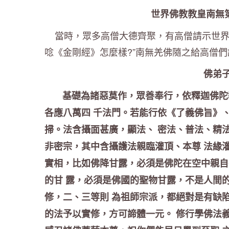
世界佛教教皇南無
當時，眾多高僧大德齊聚，有高僧請示世界佛
唸《金剛經》怎麼樣?”南無羌佛隨之給高僧們
佛弟
基礎為諸惡莫作，眾善奉行，依釋迦佛陀教
各應八萬四 千法門。若能行依《了義佛旨》
掃。法含攝面甚廣，顯法、 密法、普法、精
非密宗，其中含攝護法親臨灌頂、本尊 法緣
實相，比如佛降甘露，必須是佛陀在空中親自
的甘 露，必須是佛國的聖物甘露，不是人間
修，二、三等則 為祖師宗派，都絕對是有缺
的法予以實修，方可諦體一元。 修行學佛法