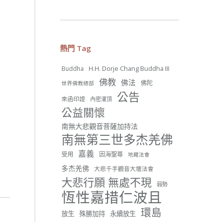
26 則留言
56
熱門 Tag
分享
H.H. Dorje Chang Buddha III
Buddha
佛教
佛法
佛陀
世界佛教總部
世界佛教正心會
公告
來函印證
內密灌頂
June 22, 2026, 10:11 AM
公益關懷
[世界佛教正心會 新聞報導]
正心會行善列車開向花蓮基
南無大悲觀音菩薩加持法
隆， 關心榮民、榮眷及遺孤！
南無第三世多杰羌佛
#正心會
嘉義
受用
因海聖尊
地藏法會
#新北記者職業工會
#基隆榮服處
多杰羌佛
大悲千手觀音大壇法會
#花蓮榮家
大悲行願 無處不現
弱勢
恆性嘉措仁波且
環島
放生
殊勝加持
永續放生