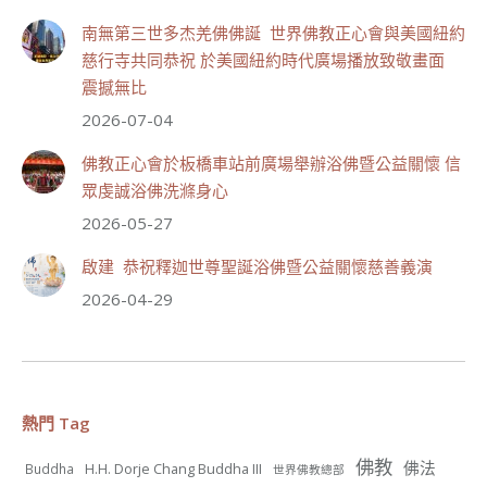
週日（7/19）將於世界佛教正心會金龜山三寶殿...
南無第三世多杰羌佛佛誕 世界佛教正心會與美國紐約
觀看更多
慈行寺共同恭祝 於美國紐約時代廣場播放致敬畫面
震撼無比
2026-07-04
佛教正心會於板橋車站前廣場舉辦浴佛暨公益關懷 信
55
28 則留言
眾虔誠浴佛洗滌身心
分享
2026-05-27
啟建 恭祝釋迦世尊聖誕浴佛暨公益關懷慈善義演
世界佛教正心會
2026-04-29
July 19, 2026, 1:38 AM
週日（7/19）將於世界佛教正心會金龜山三寶殿...
觀看更多
熱門 Tag
佛教
佛法
H.H. Dorje Chang Buddha III
Buddha
世界佛教總部