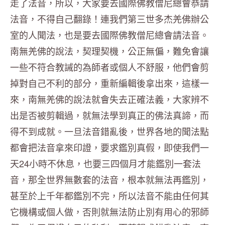
走了法音，所以，大家要去國際佛教僧尼總會恭請
法音，不得自己翻錄！連我們第三世多杰羌佛辦公
室的人聞法，也是要去國際佛教僧尼總會請法音。
南無羌佛的說法，契理契機，公正無偏，難免會讓
一些不符合教誡的為師者或個人不舒服，他們會剪
掉對自己不利的部分，重新編輯後拿出來，這樣一
來，南無羌佛的說法就會失去正確法義，大家辨不
出是否被剪輯過，就無法學到真正的佛法真諦，而
得不到成就。一旦法音錯亂後，世界各地的聞法點
都會把法音拿來印證，要求鑑別真假，即使我們一
天24小時不休息，也要三四個月才能鑑別一套法
音，那全世界無數套的法音，根本就無法再鑑別，
甚至於上千年都鑑別不完，所以法音不能由任何其
它機構或個人做，否則就無法防止別有用心的邪師