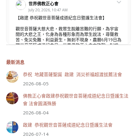
世界佛教正心會
July 20, 2026, 10:47 AM
【啟建 恭祝觀世音菩薩成道紀念日暨護生法會】
觀世音菩薩大慈大悲，救眾生脫離苦難的行願，為宇宙
間的大悲之王，化身為各種形象而為眾生說法，尋聲救
苦、免災免難、利益蒼生，無剎不現身，農曆6月19日為
觀世音菩薩成道紀念日，世界佛教正心會文殊院、財神
會館、桃園金龜山三寶殿將在8月1日(星期六)於金龜山
三寶殿聯合啟建「恭祝...
觀看更多
最新消息
恭祝 地藏菩薩聖誕 啟建 消災祈福超渡拔薦法會
2026-08-05
111
33 則留言
佛教正心會啟建恭祝觀世音菩薩成道紀念日暨護生法
會 法會圓滿殊勝
分享
2026-08-04
啟建 恭祝觀世音菩薩成道紀念日暨護生法會
世界佛教正心會
2026-07-14
July 19, 2026, 1:40 AM