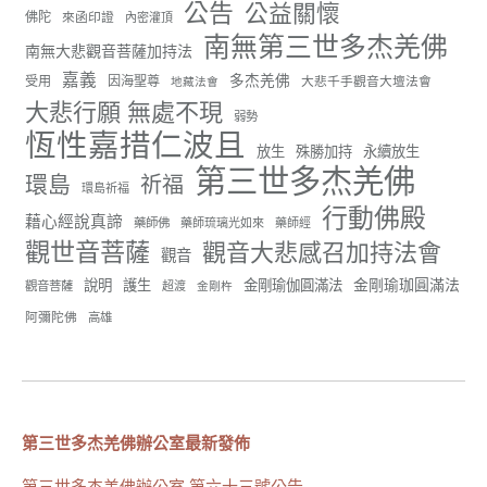
56
26 則留言
公告
公益關懷
佛陀
來函印證
內密灌頂
南無第三世多杰羌佛
分享
南無大悲觀音菩薩加持法
嘉義
多杰羌佛
受用
因海聖尊
大悲千手觀音大壇法會
地藏法會
大悲行願 無處不現
弱勢
世界佛教正心會
恆性嘉措仁波且
June 22, 2026, 10:11 AM
放生
殊勝加持
永續放生
第三世多杰羌佛
[世界佛教正心會 新聞報導]
環島
祈福
環島祈福
正心會行善列車開向花蓮基隆， 關心榮民、榮眷及遺
行動佛殿
孤！
藉心經說真諦
藥師佛
藥師琉璃光如來
藥師經
觀世音菩薩
觀音大悲感召加持法會
#正心會
觀音
#新北記者職業工會
金剛瑜珈圓滿法
說明
護生
金剛瑜伽圓滿法
觀音菩薩
超渡
金剛杵
#基隆榮服處
#花蓮榮家
阿彌陀佛
高雄
第三世多杰羌佛辦公室最新發佈
91
42 則留言
分享
第三世多杰羌佛辦公室 第六十三號公告