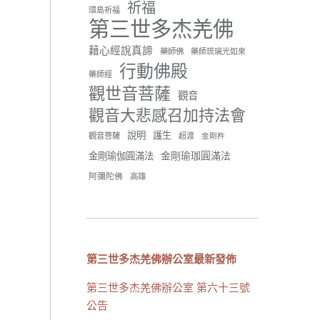
祈福
環島祈福
第三世多杰羌佛
33 則留言
111
藉心經說真諦
藥師佛
藥師琉璃光如來
分享
行動佛殿
藥師經
觀世音菩薩
觀音
世界佛教正心會
觀音大悲感召加持法會
July 19, 2026, 1:40 AM
說明
護生
觀音菩薩
週日（7/19）將於世界佛教正
超渡
金剛杵
心會金龜山三寶殿...
觀看更多
金剛瑜珈圓滿法
金剛瑜伽圓滿法
阿彌陀佛
高雄
28 則留言
55
第三世多杰羌佛辦公室最新發佈
分享
第三世多杰羌佛辦公室 第六十三號
公告
世界佛教正心會