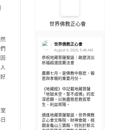
別
世界佛教正心會
要
雖然
世界佛教正心會
你們
August 9, 2026, 5:46 AM
！因
恭祝地藏菩薩聖誕｜啟建消災
祈福超渡拔薦法會
好人
農曆七月，是佛教中慈悲、報
最好
恩與孝親的重要月份。
《地藏經》中記載地藏菩薩
「地獄未空，誓不成佛」的宏
深悲願，以無盡慈悲救拔眾
生、利益冥陽。
公室
適逢地藏菩薩聖誕，世界佛教
8日
正心會文殊院、財神會館、桃
園金龜山三寶殿，特別於新北