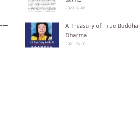
2022-02-08
十一
A Treasury of True Buddha-
Dharma
2021-08-10