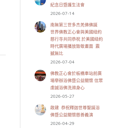
#恆性嘉措仁波且
紀念日暨護生法會
#世界佛教正心會
2026-07-14
南無第三世多杰羌佛佛誕
世界佛教正心會與美國紐約
慈行寺共同恭祝 於美國紐約
7 則留言
47
時代廣場播放致敬畫面 震
分享
撼無比
2026-07-04
世界佛教正心會
佛教正心會於板橋車站前廣
August 2, 2026, 2:23 AM
場舉辦浴佛暨公益關懷 信眾
週日（8/2）於世界佛教正心會
虔誠浴佛洗滌身心
金龜山三寶殿...
觀看更多
2026-05-27
啟建 恭祝釋迦世尊聖誕浴
佛暨公益關懷慈善義演
2026-04-29
23 則留言
50