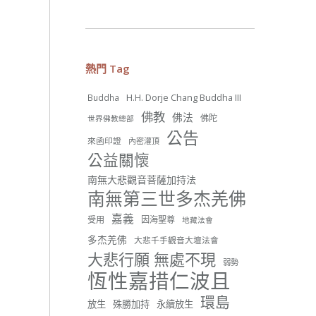
分享
世界佛教正心會
熱門 Tag
July 20, 2026, 10:47 AM
【啟建 恭祝觀世音菩薩成道紀
H.H. Dorje Chang Buddha III
Buddha
念日暨護生法會】
佛教
佛法
佛陀
世界佛教總部
觀世音菩薩大慈大悲，救眾生
公告
來函印證
內密灌頂
脫離苦難的行願，為宇宙間的
公益關懷
大悲之王，化身為各種形象而
為眾生說法，尋聲救苦、免災
南無大悲觀音菩薩加持法
免難、利益蒼生，無剎不現
南無第三世多杰羌佛
身，農曆6月19日為觀世音菩薩
成道紀念日，世界佛教正心會
嘉義
受用
因海聖尊
文殊院、財神會館、桃園金龜
地藏法會
山三寶殿將在8月1日(星期六)於
多杰羌佛
大悲千手觀音大壇法會
金龜山三寶殿聯合啟建「恭祝...
大悲行願 無處不現
觀看更多
弱勢
恆性嘉措仁波且
環島
放生
殊勝加持
永續放生