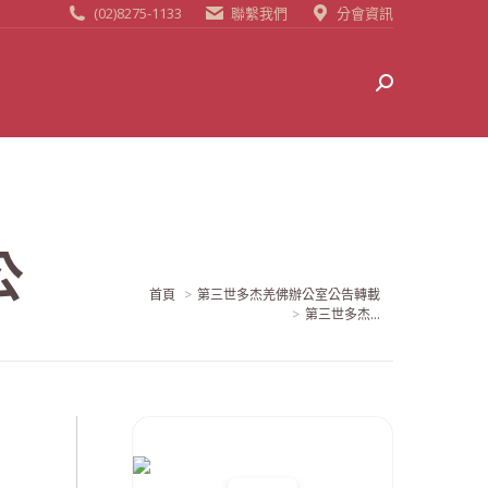
(02)8275-1133
聯繫我們
分會資訊
Search:
公
當前位置:
首頁
第三世多杰羌佛辦公室公告轉載
第三世多杰...