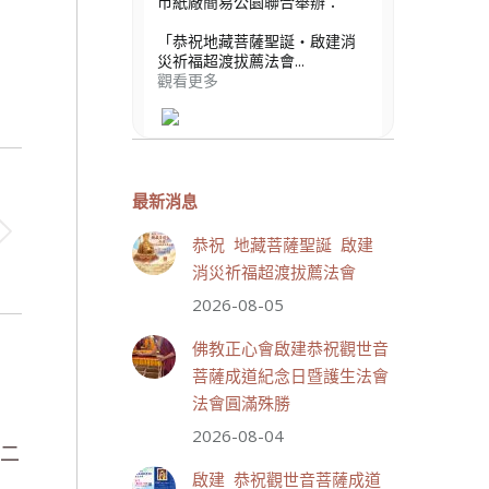
市紙廠簡易公園聯合舉辦：
「恭祝地藏菩薩聖誕・啟建消
災祈福超渡拔薦法會...
觀看更多
最新消息
2 則留言
12
恭祝 地藏菩薩聖誕 啟建
分享
消災祈福超渡拔薦法會
2026-08-05
世界佛教正心會
佛教正心會啟建恭祝觀世音
August 9, 2026, 12:45 AM
菩薩成道紀念日暨護生法會
世界佛教正心會 新聞報導]
佛教正心會啟建恭祝觀世音菩
法會圓滿殊勝
薩成道紀念日暨護生法會，法
會圓滿殊勝！
2026-08-04
十二
#觀世音菩薩成道紀念日
啟建 恭祝觀世音菩薩成道