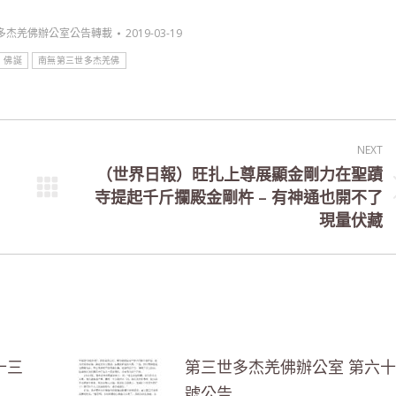
多杰羌佛辦公室公告轉載
2019-03-19
佛誕
南無第三世多杰羌佛
NEXT
（世界日報）旺扎上尊展顯金剛力在聖蹟
寺提起千斤攔殿金剛杵 – 有神通也開不了
Next
現量伏藏
post:
十三
第三世多杰羌佛辦公室 第六
號公告