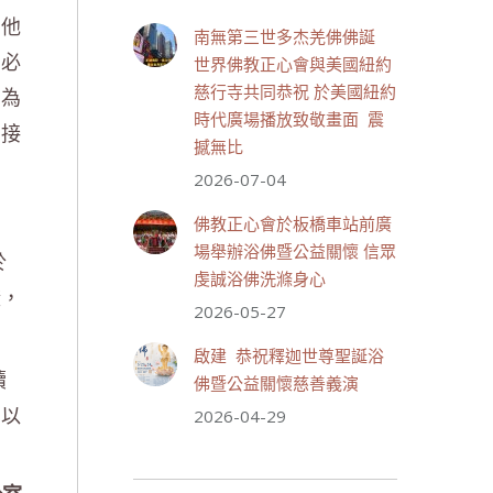
July 19, 2026, 1:40 AM
為他
南無第三世多杰羌佛佛誕
週日（7/19）將於世界佛教正
，必
世界佛教正心會與美國紐約
心會金龜山三寶殿...
觀看更多
慈行寺共同恭祝 於美國紐約
因為
時代廣場播放致敬畫面 震
佛接
撼無比
2026-07-04
28 則留言
55
佛教正心會於板橋車站前廣
分享
場舉辦浴佛暨公益關懷 信眾
於
虔誠浴佛洗滌身心
證，
2026-05-27
世界佛教正心會
July 19, 2026, 1:38 AM
啟建 恭祝釋迦世尊聖誕浴
週日（7/19）將於世界佛教正
續
佛暨公益關懷慈善義演
心會金龜山三寶殿...
觀看更多
，以
2026-04-29