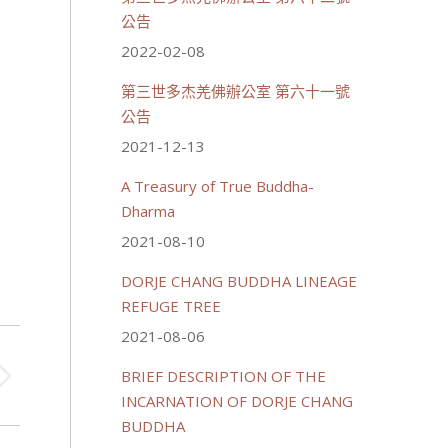
公告
2022-02-08
第三世多杰羌佛辦公室 第六十一號
公告
2021-12-13
A Treasury of True Buddha-
Dharma
2021-08-10
DORJE CHANG BUDDHA LINEAGE
REFUGE TREE
2021-08-06
BRIEF DESCRIPTION OF THE
INCARNATION OF DORJE CHANG
BUDDHA