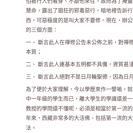
怕被行人們看穿、不跟他來往，故而為了掩蓋
慧命，露出了猖狂的邪毒惡行，暗地裡告訴行
西，可惡極度的是叫大家不要修。現在，辦公
的三個方面：
一、 斷言此人在禪修公告未公佈之前，對禪
本質；
二、 斷言此人連基本五明都不具備，資質甚
三、 斷言此人絕對不是日月輪聖德，因為日
為了便於大家理解，今以學歷來作一譬喻。就
中一年級的學生而已，離大學生的學識還差一
教授的學問還不懂呢，必須是相當於第一流的
年來，西藏非常多的大活佛、包括第一流的大
法。