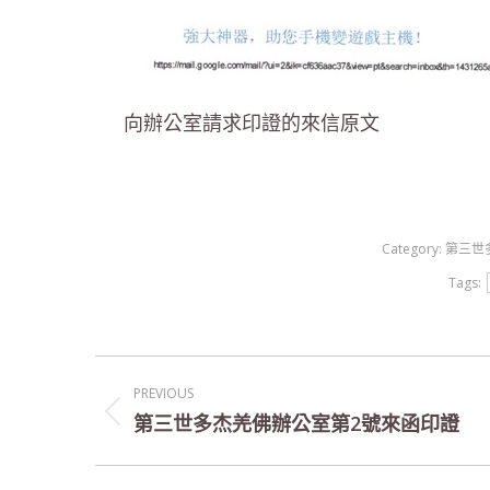
向辦公室請求印證的來信原文
Category:
第三世
Tags:
Post
PREVIOUS
navigation
第三世多杰羌佛辦公室第2號來函印證
Previous
post: