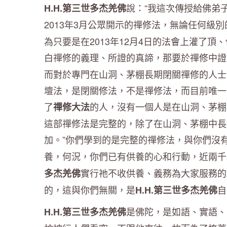
說：“我這次傳授給佛弟
H.H.第三世多杰羌佛
2013年3月公眾開示的禪修法，無論任何級
為只要是在2013年12月4日的法會上灌了
白禪修的義理、所證的真諦，那要於禪修中證
而對於專門在山洞、茅棚長期閉關禪修的人士
壇法，是閉關修法，不是禪修法，而目前唯一
了
的人，沒有一個人是在山洞、茅棚
禪修大法
這部禪修法是完整的，除了在山洞、茅棚中長
加。”你們學到的是完整的禪修法，與你們沒
養，何況，你們已有供養的心和行動，近兩千
實行祂不收供養、義務為大家服務的
多杰羌佛
的，這與你們無關，是
自
H.H.第三世多杰羌佛
是佛陀，是如語、實語、
H.H.第三世多杰羌佛