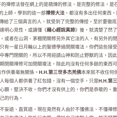
子的禪修法發在網上的是精煉的修法、是完整的修法，是
別的上師，學到的這一部
，都沒有多出任何東西，
禪修大法
頂、傳給了三個真言的人，就受到了完整的傳授，至於要徹
達明心見性，或讀懂《
》後，就清楚了然
藉心經說真諦
，或者在山洞、茅棚閉關修另外其它法的人，有另外的
只有一星日月輪以上的聖德學過閉關壇法。你們這些接
中專門閉關的，所以不用迎請山神和防止野獸的法，因
期閉關禪修可加閉關壇法，除此均沒有任何多餘的東西
有作供養毫無關係。
本來就不收任何
H.H.第三世多杰羌佛
人每個人都供養了紅包錢，沒有一個空手，只是
H.H.第
心願，堅決不收，你們才沒有供上的，你們是恭敬的、
己的行為。
不妄語、直質語，現在竟然有人由於不懂佛法、不懂禪