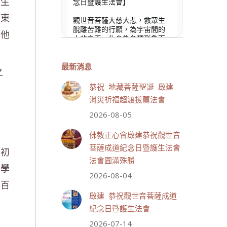
眾生
念日暨護生法會】
個東
觀世音菩薩大慈大悲，救眾生
脫離苦難的行願，為宇宙間的
言他
大悲之王，化身為各種形象而
為眾生說法，尋聲救苦、免災
免難、利益蒼生，無剎不現
身，農曆6月19日為觀世音菩薩
最新消息
之
成道紀念日，世界佛教正心會
文殊院、財神會館、桃園金龜
恭祝 地藏菩薩聖誕 啟建
山三寶殿將在8月1日(星期六)於
消災祈福超渡拔薦法會
金龜山三寶殿聯合啟建「恭祝...
觀看更多
2026-08-05
佛教正心會啟建恭祝觀世音
菩薩成道紀念日暨護生法會
個初
法會圓滿殊勝
大學
33 則留言
111
2026-08-04
兩百
分享
啟建 恭祝觀世音菩薩成道
修
紀念日暨護生法會
2026-07-14
世界佛教正心會