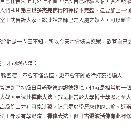
自己在佛法上的外行本質，便於自己詐騙大家，就不顧
人們
傳的禪修不完整，還要加上一
H.H.第三世多杰羌佛
室正式告訴大家，說此話之師已是入魔之妖人，可以斷
修絕對是一問三不知，所以今天才會妖言惑眾，欲蓋自己
淺，才胡說八道；
月輪聖德，不會不懂裝懂，更不會不顧戒律打妄語騙人！
算達到了初級日月輪聖德的證德證境，也就是相當於一
大截。更況此
，就是相當於大學博士學歷乃至
禪修大法
高級院士才有可能涉獵，這只是以學歷來作的比喻。近
法王都沒有學過這一
，但
有此禪
禪修大法
日古溫波活佛