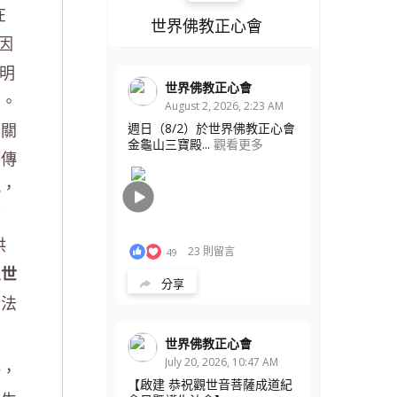
在
世界佛教正心會
因
底明
世界佛教正心會
了。
August 2, 2026, 2:23 AM
閉關
週日（8/2）於世界佛教正心會
金龜山三寶殿...
觀看更多
受傳
此，
可
供
23 則留言
49
三世
分享
重法
世界佛教正心會
July 20, 2026, 10:47 AM
修，
【啟建 恭祝觀世音菩薩成道紀