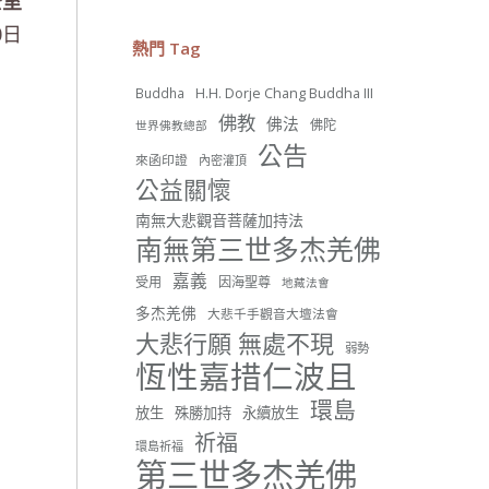
公室
26 則留言
56
0日
熱門 Tag
分享
H.H. Dorje Chang Buddha III
Buddha
佛教
佛法
佛陀
世界佛教總部
世界佛教正心會
公告
來函印證
內密灌頂
June 22, 2026, 10:11 AM
公益關懷
[世界佛教正心會 新聞報導]
正心會行善列車開向花蓮基
南無大悲觀音菩薩加持法
隆， 關心榮民、榮眷及遺孤！
南無第三世多杰羌佛
#正心會
嘉義
受用
因海聖尊
地藏法會
#新北記者職業工會
#基隆榮服處
多杰羌佛
大悲千手觀音大壇法會
#花蓮榮家
大悲行願 無處不現
弱勢
恆性嘉措仁波且
環島
放生
殊勝加持
永續放生
祈福
環島祈福
42 則留言
91
第三世多杰羌佛