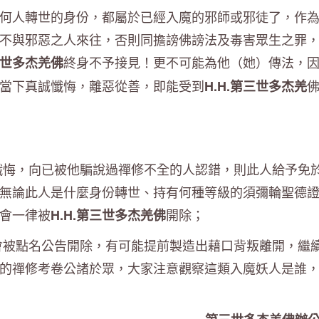
何人轉世的身份，都屬於已經入魔的邪師或邪徒了，作
不與邪惡之人來往，否則同擔謗佛謗法及毒害眾生之罪
終身不予接見！更不可能為他（她）傳法，
第三世多杰羌佛
當下真誠懺悔，離惡從善，即能受到
H.H.第三世多杰羌
懺悔，向已被他騙說過禪修不全的人認錯，則此人給予免
無論此人是什麼身份轉世、持有何種等級的須彌輪聖德
會一律被
開除；
H.H.第三世多杰羌佛
會被點名公告開除，有可能提前製造出藉口背叛離開，繼
的禪修考卷公諸於眾，大家注意觀察這類入魔妖人是誰