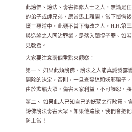
此謗佛、謗法、毒害禪修人士之人，無論是任
的弟子或師兄弟，應當馬上離開，當下懺悔後
墮三惡道中，此類不當下悔改之人，
H.H.
與造謠之人同沾罪業，是落入闡提子罪。如若
見教授。
大家要注意兩個重點來觀察：
第一、 如果此類謗佛、謗法之人能真誠發露
開除的決定，否則，一旦查實這類妖邪騙子，
由於欺騙大眾，傷害大家利益，不可饒恕，將
第二、 如果此人已知自己的妖孽之行敗露、
謗佛謗法毒害大眾。如果他這樣，我們會把他
防上當！