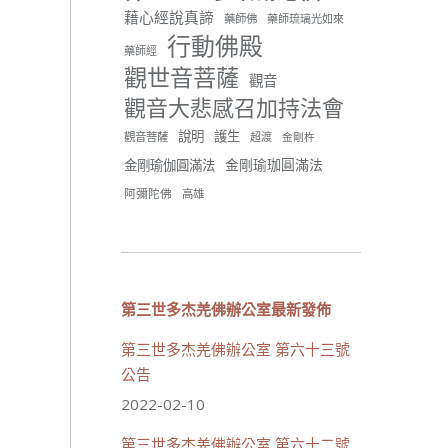
分享
藉心經說真諦
藥師佛
藥師琉璃光如來
行動佛殿
藥師經
觀世音菩薩
世界佛教正心會
觀音
June 21, 2026, 12:54 AM
觀音大悲感召加持法會
週日（6/21）將於世界佛教正
說明
護生
觀音菩薩
超渡
心會金龜山三寶殿...
觀看更多
金剛杵
金剛瑜珈圓滿法
金剛瑜伽圓滿法
阿彌陀佛
高雄
34 則留言
70
分享
第三世多杰羌佛辦公室最新發佈
第三世多杰羌佛辦公室 第六十三號
載入更多
公告
2022-02-10
第三世多杰羌佛辦公室 第六十二號