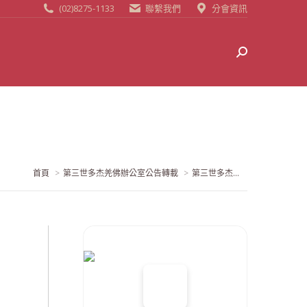
(02)8275-1133
聯繫我們
分會資訊
Search:
當前位置:
首頁
第三世多杰羌佛辦公室公告轉載
第三世多杰...