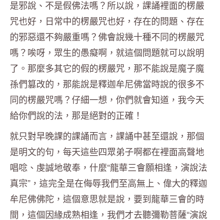
是邪說、不是假佛法嗎？所以說，課誦裡面的楞嚴
咒也好，日常中的楞嚴咒也好，存在的問題、存在
的邪惡還不夠嚴重嗎？佛會說幾十種不同的楞嚴咒
嗎？唉呀，眾生的愚癡啊，就這個問題就可以說明
了。那麼多其它的假的楞嚴咒，那不能說是魔子魔
孫們篡改的，那能說是釋迦牟尼佛當時說的很多不
同的楞嚴咒嗎？仔細一想，你們就會知道，我今天
給你們說的法，那是絕對的正確！
就只對早晚課的課誦而言，課誦中甚至還說，那個
是明文的句，每天這些四眾弟子啊都在裡面高聲地
唱唸、虔誠地敬奉，什麼“龍華三會願相逢，演說法
真宗”，這完全是在侮辱我們至高無上、偉大的釋迦
牟尼佛佛陀，這個意思就是說，要到龍華三會的時
間，這個因緣成熟相逢，我們才去聽彌勒菩薩“演說