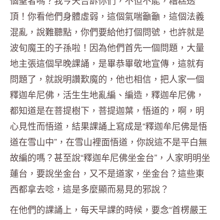
個聖者嗎？我今天告訴你們，不但不能，糟糕透
頂！你看他們身體虛弱，這個氣喘籲籲，這個法義
混亂，說難聽點，你們要給他打個問號，也許就是
波旬魔王的子孫啦！因為他們首先一個問題，大量
地主張這個早晚課誦，是畢恭畢敬地宣傳，這就有
問題了，就說明讚歎魔的，他也相信，把人家一個
釋迦牟尼佛，活生生地亂編、編造，釋迦牟尼佛，
都知道是在菩提樹下，菩提迦葉，悟道的，啊，明
心見性而悟道，結果課誦上寫成是“釋迦牟尼佛是悟
道在雪山中”，在雪山裡面悟道，你說這不是平白無
故編的嗎？甚至說“釋迦牟尼佛坐金台”，人家明明坐
蓮台，要說坐金台，又不是道家，坐金台？這些東
西都拿去唸，這是多麼顯而易見的邪說？
在他們的課誦上，每天早課的時候，要念“首楞嚴王