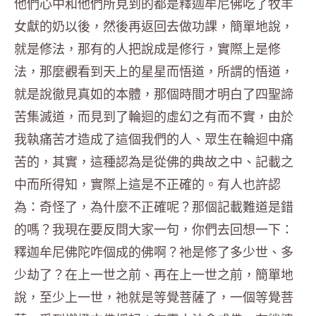
他們心中和他們所見到的都是釋迦牟尼佛吃了牧羊
女獻的奶以後，然後再返回去做功課，簡單地說，
就是修法，那有的人把說成是修行，實際上是修
法，那麼觀看到天上的星星而悟道，所謂的悟道，
就是說徹見真如的本體，那個時間才明白了四聖諦
苦集滅道，而見到了輪迴的虛幻之有而不實，由於
我執痛苦才造成了這個我們的人、眾生在輪迴中痛
苦的，其實，這種認為是從佛的典故之中、記載之
中而所得知，實際上這是不正確的。有人也許認
為：奇怪了，為什麼不正確呢？那個記載難道是錯
的嗎？我現在要反問大家一句，你們去回想一下：
釋迦牟尼佛陀咋個成的佛啊？祂是修了多少世、多
少劫了？在上一世之前、再在上一世之前，簡單地
說，至少上一世，祂就是等覺菩薩了，一個等覺菩