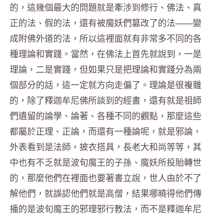
的，這幾個最大的問題就是牽涉到修行、佛法、真
正的法、假的法，還有被魔妖們篡改了的法——變
成附佛外道的法，所以這裡面就有非常多不同的各
種理論和實踐。當然，在佛法上首先就說到，一是
理論，二是實踐，但如果只是把理論和實踐分為兩
個部分的話，這一定就方向走偏了。理論是很複雜
的，除了釋迦牟尼佛所談到的經書，還有就是祖師
們遺留的論學、論著、各種不同的觀點，那麼這些
都屬於正理、正論，而還有一種論呢，就是邪論，
外表看到是法師，披衣搭具，長老大和尚等等，其
中也有不乏就是波旬魔王的子孫、魔妖所投胎轉世
的，那麼他們在裡面也要著書立說，世人由於不了
解他們，就誤認他們就是高僧，結果哪曉得他們傳
播的是波旬魔王的邪理邪行教法，而不是釋迦牟尼