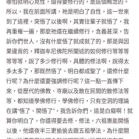
哪怕就明心見性，還得要修行的，是這個概念的。
所以，我在前面所講，祂是明白了自性，這一世來
到了這裡，突悟了以後啊，其實往輩子就悟了，我
再重複一遍，那麼祂還在繼續修行，含義甚深，告
訴你們世人，沒有什麼悟了就成就了的，那是與因
果違背的，釋迦牟尼佛陀所闡述的如何修行等等等
等等等，說了多少修行啊、具體的修法啊，說得太
多太多了，那既然悟了、明白都成聖了，還修什麼
行呢？為什麼還要強調修行呢？這一點一直傳下
來，從歷代的佛教、寺廟以及散在民間的散修法等
等，都知道學佛修行、學佛修行，只有空洞的理論
在講“悟了、開悟了”，我告訴你們，這是白癡啊！就
算你明白了，你還得要去修、修法，六祖惠能開悟
以後，他還夜半三更偷偷去跟五祖學法，為什麼開