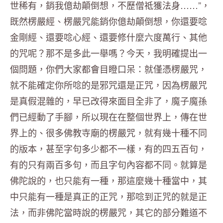
世稀有，銷我億劫顛倒想，不歷僧祗獲法身……”，
既然楞嚴經、楞嚴咒能銷你億劫顛倒想，你還要唸
金剛經、還要唸心經、還要修什麼六度萬行、其他
的咒呢？那不是多此一舉嗎？今天，我明確提出一
個問題，你們大家都會目瞪口呆：就僅憑楞嚴咒，
就不能確定你所唸的是邪咒還是正咒，因為楞嚴咒
是真假混雜的，早已改得來面目全非了，魔子魔孫
們已經動了手腳，所以現在在整個世界上，傳在世
界上的、很多佛教寺廟的楞嚴咒，就有幾十種不同
的版本，甚至字句多少都不一樣，有的四五百句，
有的只有兩百多句，而且字句內容都不同。就算是
佛陀說的，也只能有一種，那這麼幾十種當中，其
中只能有一種是真正的正咒，那唸到正咒的就是正
法，而非佛陀當時說的楞嚴咒，其它的部分難道不