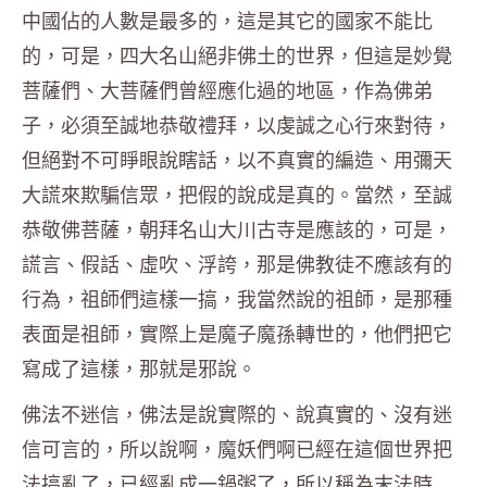
中國佔的人數是最多的，這是其它的國家不能比
的，可是，四大名山絕非佛土的世界，但這是妙覺
菩薩們、大菩薩們曾經應化過的地區，作為佛弟
子，必須至誠地恭敬禮拜，以虔誠之心行來對待，
但絕對不可睜眼說瞎話，以不真實的編造、用彌天
大謊來欺騙信眾，把假的說成是真的。當然，至誠
恭敬佛菩薩，朝拜名山大川古寺是應該的，可是，
謊言、假話、虛吹、浮誇，那是佛教徒不應該有的
行為，祖師們這樣一搞，我當然說的祖師，是那種
表面是祖師，實際上是魔子魔孫轉世的，他們把它
寫成了這樣，那就是邪說。
佛法不迷信，佛法是說實際的、說真實的、沒有迷
信可言的，所以說啊，魔妖們啊已經在這個世界把
法搞亂了，已經亂成一鍋粥了，所以稱為末法時