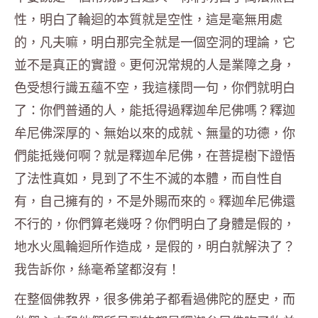
性，明白了輪迴的本質就是空性，這是毫無用處
的，凡夫嘛，明白那完全就是一個空洞的理論，它
並不是真正的實證。更何況常規的人是業障之身，
色受想行識五蘊不空，我這樣問一句，你們就明白
了：你們普通的人，能抵得過釋迦牟尼佛嗎？釋迦
牟尼佛深厚的、無始以來的成就、無量的功德，你
們能抵幾何啊？就是釋迦牟尼佛，在菩提樹下證悟
了法性真如，見到了不生不滅的本體，而自性自
有，自己擁有的，不是外賜而來的。釋迦牟尼佛還
不行的，你們算老幾呀？你們明白了身體是假的，
地水火風輪迴所作造成，是假的，明白就解決了？
我告訴你，絲毫希望都沒有！
在整個佛教界，很多佛弟子都看過佛陀的歷史，而