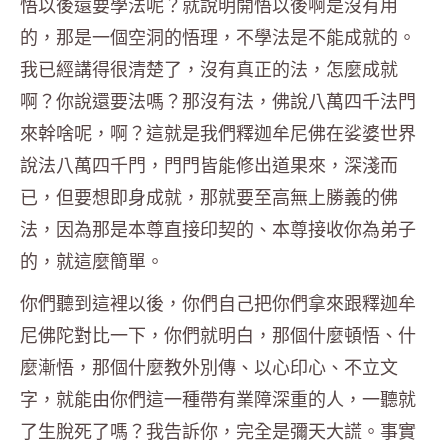
悟以後還要學法呢？就說明開悟以後啊是沒有用
的，那是一個空洞的悟理，不學法是不能成就的。
我已經講得很清楚了，沒有真正的法，怎麼成就
啊？你說還要法嗎？那沒有法，佛說八萬四千法門
來幹啥呢，啊？這就是我們釋迦牟尼佛在娑婆世界
說法八萬四千門，門門皆能修出道果來，深淺而
已，但要想即身成就，那就要至高無上勝義的佛
法，因為那是本尊直接印契的、本尊接收你為弟子
的，就這麼簡單。
你們聽到這裡以後，你們自己把你們拿來跟釋迦牟
尼佛陀對比一下，你們就明白，那個什麼頓悟、什
麼漸悟，那個什麼教外別傳、以心印心、不立文
字，就能由你們這一種帶有業障深重的人，一聽就
了生脫死了嗎？我告訴你，完全是彌天大謊。事實