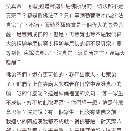
法真宗”，那麼難道釋迦牟尼佛所說的一切法都不是
真宗了？都是假佛法了？只有等彌勒菩薩才能說“法
真宗”了？不錯，彌勒菩薩確實是一個偉大的等覺菩
薩，是等到成佛的，但是，再等覺也等不過我們偉
大的釋迦牟尼佛啊！釋迦牟尼佛的都不是真宗，要
等到祂“演說法真宗”，這真是一派荒唐之言，還每天
唸誦？
佛弟子們，還有更可怕的，我們出家人、七眾弟
子，他們早上在寺廟大殿或者在日常中還發真心的
願，唸的什麼呢？這是課誦裡面的文句：“如一眾生
不成佛，終不於此取泥洹”，你們想一想，這是什麼
意思啊？這是說：有一個眾生，他沒有成佛之前，
我連小的阿羅漢我都不成就。對佛菩薩、對天龍八
部，每天發願、每天表態、每天禮拜地說，這不是