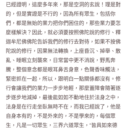
已經證明，這麼多年來，那是空洞的玄說！理是對
的，但是實證是不行的，因為所有眾生，包括你
們，都是無始的業力把你們困住的，那些業力要怎
麼樣解決？因此，就必須要按照佛陀說的修行、釋
迦牟尼佛佛陀告訴我們的修行去對待，如果不按佛
陀說的修行，因果無法轉換，上座昏沉、掉舉、散
亂、睡眠立刻襲來，日常當中更不消說，野馬奔
騰，整個意念都是眼耳鼻舌身意，色聲香味觸法，
緊密抓在一起，所以，跟明白一點關係都沒有。修
行會讓我們的業力一步步地輕，那麼蓋障會隨著逐
步逐步地減掉，最後能如如不動地住於法身之中，
法身是在行走坐臥無時不在，而我已經說了，他是
自身本有的，不是外來的，不是學來的，每個眾
生，凡是一切眾生，三界六道眾生，“皆具如來德