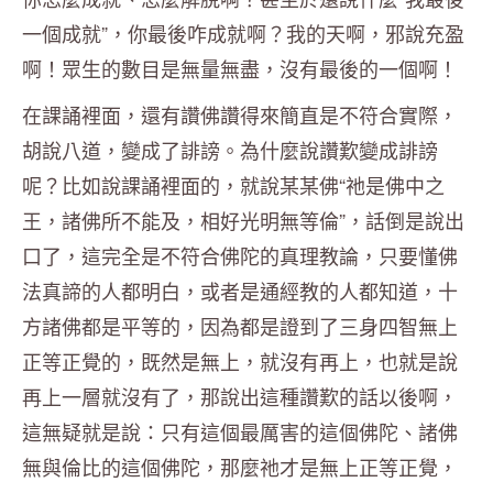
一個成就”，你最後咋成就啊？我的天啊，邪說充盈
啊！眾生的數目是無量無盡，沒有最後的一個啊！
在課誦裡面，還有讚佛讚得來簡直是不符合實際，
胡說八道，變成了誹謗。為什麼說讚歎變成誹謗
呢？比如說課誦裡面的，就說某某佛“祂是佛中之
王，諸佛所不能及，相好光明無等倫”，話倒是說出
口了，這完全是不符合佛陀的真理教論，只要懂佛
法真諦的人都明白，或者是通經教的人都知道，十
方諸佛都是平等的，因為都是證到了三身四智無上
正等正覺的，既然是無上，就沒有再上，也就是說
再上一層就沒有了，那說出這種讚歎的話以後啊，
這無疑就是說：只有這個最厲害的這個佛陀、諸佛
無與倫比的這個佛陀，那麼祂才是無上正等正覺，