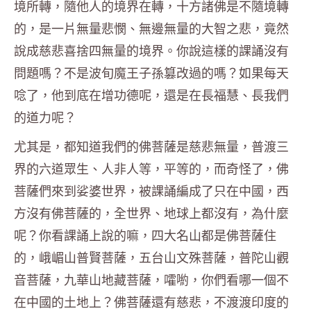
境所轉，隨他人的境界在轉，十方諸佛是不隨境轉
的，是一片無量悲憫、無邊無量的大智之悲，竟然
說成慈悲喜捨四無量的境界。你說這樣的課誦沒有
問題嗎？不是波旬魔王子孫篡改過的嗎？如果每天
唸了，他到底在增功德呢，還是在長福慧、長我們
的道力呢？
尤其是，都知道我們的佛菩薩是慈悲無量，普渡三
界的六道眾生、人非人等，平等的，而奇怪了，佛
菩薩們來到娑婆世界，被課誦編成了只在中國，西
方沒有佛菩薩的，全世界、地球上都沒有，為什麼
呢？你看課誦上說的嘛，四大名山都是佛菩薩住
的，峨嵋山普賢菩薩，五台山文殊菩薩，普陀山觀
音菩薩，九華山地藏菩薩，嚯喲，你們看哪一個不
在中國的土地上？佛菩薩還有慈悲，不渡渡印度的