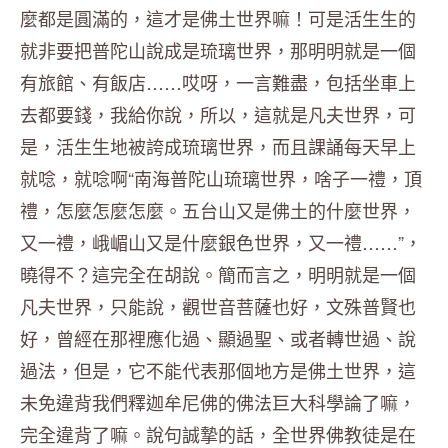
麼都是圓滿的，這才是佛土世界嘛！可是活生生的
就非要把普陀山說成是琉璃世界，那明明就是一個
有旅館、有飯店……哎呀，一言難盡，包括坐車上
去都要錢，我給你說，所以，這就是凡夫世界，可
是，活生生地被誇成琉璃世界，而且課誦每天早上
就唸，就唸啊“南海普陀山琉璃世界，啥子一禮，頂
禮，怎麼怎麼怎麼。五台山又是佛土的什麼世界，
又一禮，峨嵋山又是什麼銀色世界，又一禮……”，
曉得不？這完全在胡說。簡而言之，明明就是一個
凡夫世界，只能說，觀世音菩薩也好，文殊普賢也
好，曾經在那裡應化過、顯過聖、或者轉世過、說
過法，但是，它不能代表那個地方是佛土世界，這
未免違背我們釋迦牟尼佛的佛法巨大科學論了嘛，
完全違背了嘛。說句誠摯的話，全世界佛教徒是在