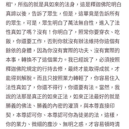
相”，所指的就是具如來的法身，這是釋迦佛陀明白
真諦以後，告訴了眾生，但是，這畢竟是告訴所有
的眾生，可是，眾生明白了萬法無自性，進入了法
性真如了嗎？沒有！你明白了，照常你要穿衣、吃
飯，你還要工作，否則你就沒有辦法維持你這個有
餘依的身體，因為你沒有實際的功夫、沒有實際的
本事，轉換不了這個業力。我已經說了，必須按照
釋迦佛陀規定的行持去修，最終才能取得成就，才
能得到解脫。而且只按照業力轉輕了，你容易住入
法性真如了，你還不得行，你還要有法。當然，我
說的法那是真正的如來正法，如來正法最好的就是
勝義的佛法、勝義的內密的灌頂，與本尊直接印
契，本尊認可你、本尊認可你為徒弟的法，這樣，
你的業力、微細的塵沙、無明之惑，才容易頓時清