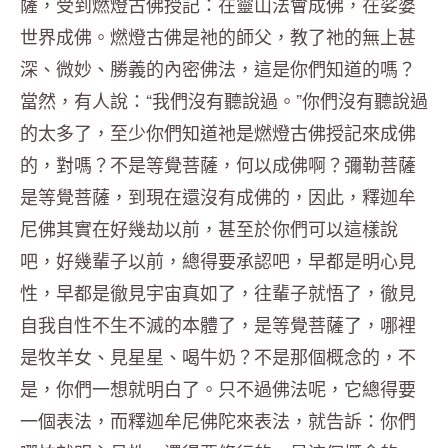
薩，受到燃燈古佛授記：在靈山法會成佛，在娑婆
世界成佛。燃燈古佛是祂的師父，教了祂的無上甚
深、微妙、勝義的內密佛法，這是你們知道的嗎？
當然，有人說：“我們沒有聽說過。”你們沒有聽說過
的太多了，至少你們知道祂是燃燈古佛授記來成佛
的，對嗎？不是等覺菩薩，何以成佛啊？彌勒菩薩
是等覺菩薩，到現在還沒有成佛的，因此，釋迦牟
尼佛其實在好幾劫以前，甚至於你們可以這樣說
吧，好幾輩子以前，總得要承認吧，早都是明心見
性，早都是徹見宇宙真如了，往輩子就悟了，徹見
自我自性不生不滅的本體了，是等覺菩薩了，哪裡
是牧羊女、見星星、喝牛奶？不是那個概念的，不
是，你們一想就明白了。只不過佛法呢，它總得要
一個表法，而釋迦牟尼佛陀來表法，就告訴：你們