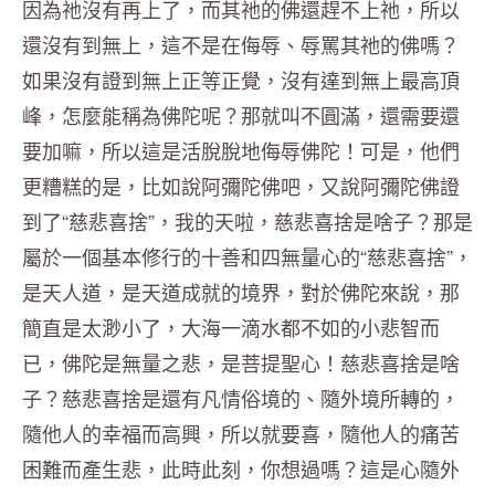
因為祂沒有再上了，而其祂的佛還趕不上祂，所以
還沒有到無上，這不是在侮辱、辱罵其祂的佛嗎？
如果沒有證到無上正等正覺，沒有達到無上最高頂
峰，怎麼能稱為佛陀呢？那就叫不圓滿，還需要還
要加嘛，所以這是活脫脫地侮辱佛陀！可是，他們
更糟糕的是，比如說阿彌陀佛吧，又說阿彌陀佛證
到了“慈悲喜捨”，我的天啦，慈悲喜捨是啥子？那是
屬於一個基本修行的十善和四無量心的“慈悲喜捨”，
是天人道，是天道成就的境界，對於佛陀來說，那
簡直是太渺小了，大海一滴水都不如的小悲智而
已，佛陀是無量之悲，是菩提聖心！慈悲喜捨是啥
子？慈悲喜捨是還有凡情俗境的、隨外境所轉的，
隨他人的幸福而高興，所以就要喜，隨他人的痛苦
困難而產生悲，此時此刻，你想過嗎？這是心隨外