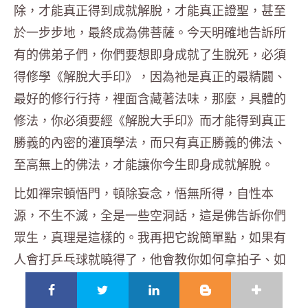
除，才能真正得到成就解脫，才能真正證聖，甚至
於一步步地，最終成為佛菩薩。今天明確地告訴所
有的佛弟子們，你們要想即身成就了生脫死，必須
得修學《解脫大手印》，因為祂是真正的最精闢、
最好的修行行持，裡面含藏著法味，那麼，具體的
修法，你必須要經《解脫大手印》而才能得到真正
勝義的內密的灌頂學法，而只有真正勝義的佛法、
至高無上的佛法，才能讓你今生即身成就解脫。
比如禪宗頓悟門，頓除妄念，悟無所得，自性本
源，不生不滅，全是一些空洞話，這是佛告訴你們
眾生，真理是這樣的。我再把它說簡單點，如果有
人會打乒乓球就曉得了，他會教你如何拿拍子、如
何上台去打，你也可以說我這邊一打，這邊一打，
這樣一鏟，力量就強大了。弟子，去找一個世界的