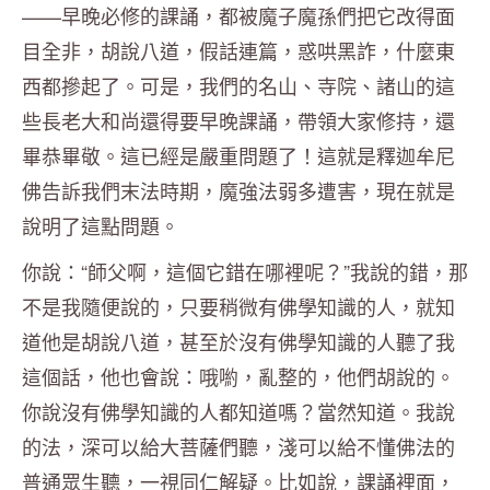
——早晚必修的課誦，都被魔子魔孫們把它改得面
目全非，胡說八道，假話連篇，惑哄黑詐，什麼東
西都摻起了。可是，我們的名山、寺院、諸山的這
些長老大和尚還得要早晚課誦，帶領大家修持，還
畢恭畢敬。這已經是嚴重問題了！這就是釋迦牟尼
佛告訴我們末法時期，魔強法弱多遭害，現在就是
說明了這點問題。
你說：“師父啊，這個它錯在哪裡呢？”我說的錯，那
不是我隨便說的，只要稍微有佛學知識的人，就知
道他是胡說八道，甚至於沒有佛學知識的人聽了我
這個話，他也會說：哦喲，亂整的，他們胡說的。
你說沒有佛學知識的人都知道嗎？當然知道。我說
的法，深可以給大菩薩們聽，淺可以給不懂佛法的
普通眾生聽，一視同仁解疑。比如說，課誦裡面，