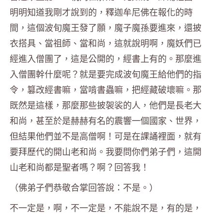
明明知道我剛才說到的，釋迦牟尼佛在報化的時
間，這個波旬魔王發了願，魔子魔孫要進來，還披
衣搭具、當祖師、當和尚，這就說明啊，魔妖們已
經進入僧團了，這是公開的，經書上有的。那麼進
入僧團幹什麼呢？就是要完成波旬魔王給他們的指
令，篡改經書嘛，當啃書蟲嘛，把經藏破壞嘛。那
既然是這樣，那麼那些披袈裟的人，他們是長老大
和尚，甚至於是赫赫有名的震響一個國家、世界，
但結果他們並不是高僧啊！可是在課誦裡面，就有
要拜歷代的開山老和尚。我要問你們弟子們，這開
山老和尚都是聖者嗎？啊？回答我！
（佛弟子們恭敬合掌回答說：不是。）
不一定是，啊，不一定是，不能說不是，有的是，