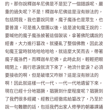
的。那你說釋迦牟尼佛是不是犯了一個錯誤呢、嚴
重的過失呢？不是！釋迦牟尼佛這是沒有辦法的，
包括問我，我也要說同意，魔子魔孫也是眾生，也
要普渡，可是進入僧團以後，這是波旬魔王說的：
要喊他的魔子魔孫披著這個袈裟，拿著佛陀講說的
經書，大力進行篡改。就擾亂了整個佛教，因此波
旬魔王當時就哈哈哈哈哈，就這麼大笑而去，帶著
魔子魔孫們。而釋迦牟尼佛，此時此刻，輕輕把眼
睛閉上，兩行悲淚就流下來了，祂流什麼淚？必須
要接收的啊，但是破壞又咋辦？這是沒有辦法的
啊！因此就這樣一代一代、一代一代地遺留下來，
現在已經十分地猖獗，猖獗到什麼程度呢？猖獗到
了我們很多經藏、經教已經徹底給篡改了，乃至於
說一句難聽的話，包括我們出家人修學的朝暮課誦