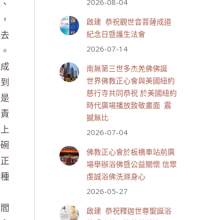
滅、
2026-08-04
的，
分享
啟建 恭祝觀世音菩薩成道
就去
紀念日暨護生法會
尼。
2026-07-14
世界佛教正心會
July 19, 2026, 1:40 AM
能成
南無第三世多杰羌佛佛誕
週日（7/19）將於世界佛教正
見到
世界佛教正心會與美國紐約
心會金龜山三寶殿...
觀看更多
慈行寺共同恭祝 於美國紐約
又是
時代廣場播放致敬畫面 震
果責
撼無比
加上
2026-07-04
28 則留言
55
一碗
佛教正心會於板橋車站前廣
上正
分享
場舉辦浴佛暨公益關懷 信眾
一種
虔誠浴佛洗滌身心
真
2026-05-27
世界佛教正心會
July 19, 2026, 1:38 AM
讓閻
啟建 恭祝釋迦世尊聖誕浴
週日（7/19）將於世界佛教正