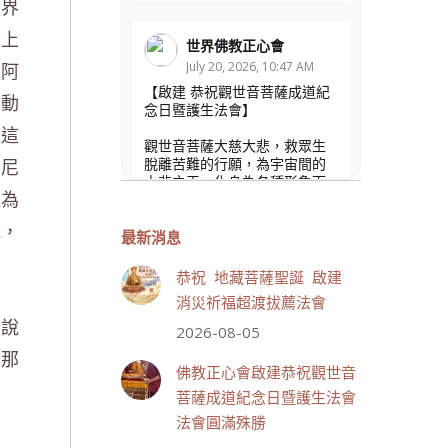
世界
無上
世界佛教正心會
，阿
July 20, 2026, 10:47 AM
【啟建 恭祝觀世音菩薩成道紀
不動
念日暨護生法會】
是這
觀世音菩薩大慈大悲，救眾生
牟尼
脫離苦難的行願，為宇宙間的
大悲之王，化身為各種形象而
是為
為眾生說法，尋聲救苦、免災
免難、利益蒼生，無剎不現
說，
身，農曆6月19日為觀世音菩薩
最新消息
成道紀念日，世界佛教正心會
個
文殊院、財神會館、桃園金龜
恭祝 地藏菩薩聖誕 啟建
山三寶殿將在8月1日(星期六)於
後
消災祈福超渡拔薦法會
金龜山三寶殿聯合啟建「恭祝...
者說
觀看更多
2026-08-05
，那
佛教正心會啟建恭祝觀世音
菩薩成道紀念日暨護生法會
法會圓滿殊勝
33 則留言
111