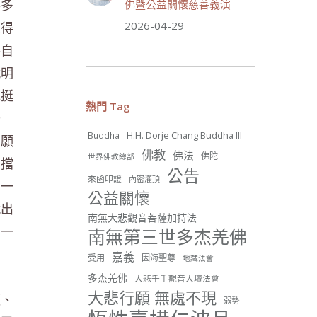
事多
佛暨公益關懷慈善義演
心會金龜山三寶殿...
觀看更多
取得
2026-04-29
各自
就明
26 則留言
他挺
56
熱門 Tag
去
分享
H.H. Dorje Chang Buddha III
Buddha
，願
佛教
佛法
佛陀
世界佛教總部
業擋
世界佛教正心會
公告
來函印證
內密灌頂
June 22, 2026, 10:11 AM
有一
公益關懷
[世界佛教正心會 新聞報導]
就出
正心會行善列車開向花蓮基
南無大悲觀音菩薩加持法
隆， 關心榮民、榮眷及遺孤！
，一
南無第三世多杰羌佛
#正心會
嘉義
受用
因海聖尊
地藏法會
#新北記者職業工會
#基隆榮服處
多杰羌佛
大悲千手觀音大壇法會
#花蓮榮家
大悲行願 無處不現
頭、
弱勢