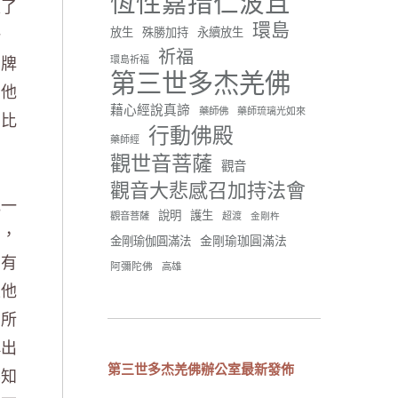
恆性嘉措仁波且
入了
環島
一
放生
殊勝加持
永續放生
祈福
招牌
環島祈福
42 則留言
91
第三世多杰羌佛
，他
分享
藉心經說真諦
藥師佛
藥師琉璃光如來
，比
行動佛殿
藥師經
觀世音菩薩
世界佛教正心會
觀音
June 21, 2026, 12:54 AM
觀音大悲感召加持法會
他一
週日（6/21）將於世界佛教正
說明
護生
觀音菩薩
超渡
心會金龜山三寶殿...
觀看更多
金剛杵
意，
金剛瑜珈圓滿法
金剛瑜伽圓滿法
面有
阿彌陀佛
高雄
正他
。所
34 則留言
70
稱出
分享
第三世多杰羌佛辦公室最新發佈
不知