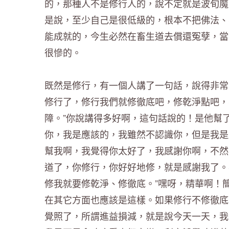
的，那種人不是修行人的，說不定就是波旬魔
是說，至少自己是很低級的，根本不把佛法、
能成就的，今生必然在畜生道去償還冤孽，當
很慘的。
既然是修行，有一個人講了一句話，說得非常
修行了，修行我們就修徹底吧，修乾淨點吧，
障。”你說講得多好啊，這句話說的！是他幫
你，我是應該的，我雖然不認識你，但是我是
幫我啊，我覺得你太好了，我感謝你啊，不然
道了，你修行，你好好地修，就是感謝我了。
修我就要修乾淨、修徹底。”嘿呀，精華啊！
在其它方面也應該是這樣。如果修行不修徹底
覺照了，所謂進益損減，就是說今天一天，我