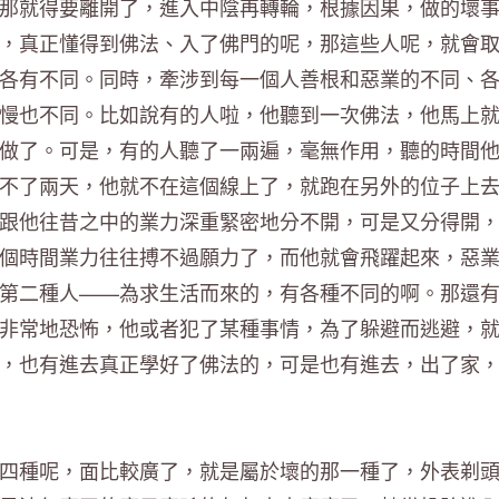
那就得要離開了，進入中陰再轉輪，根據因果，做的壞
，真正懂得到佛法、入了佛門的呢，那這些人呢，就會
各有不同。同時，牽涉到每一個人善根和惡業的不同、
慢也不同。比如說有的人啦，他聽到一次佛法，他馬上
做了。可是，有的人聽了一兩遍，毫無作用，聽的時間
不了兩天，他就不在這個線上了，就跑在另外的位子上
跟他往昔之中的業力深重緊密地分不開，可是又分得開
個時間業力往往搏不過願力了，而他就會飛躍起來，惡
第二種人——為求生活而來的，有各種不同的啊。那還
非常地恐怖，他或者犯了某種事情，為了躲避而逃避，
，也有進去真正學好了佛法的，可是也有進去，出了家
四種呢，面比較廣了，就是屬於壞的那一種了，外表剃