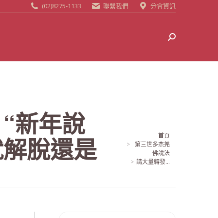
(02)8275-1133
聯繫我們
分會資訊
Search:
“新年說
當前位置:
首頁
就解脫還是
第三世多杰羌
佛說法
請大量轉發...