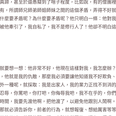
真諦，甚至於還愚癡到了啥子程度，比如說，有的僧團
有，所謂師兄師弟師姐師妹之間的這個矛盾，弄得不好
什麼要矛盾呢？為什麼要矛盾呢？他只明白一條：他對
被他牽引了，我自私了，我不是修行人了！他卻不明白
就要想一想：他非常不好，他現在這樣對我，我怎麼辦
，他就是我的仇敵，那麼我必須要讓他知道我不好欺負
外一種呢，就採取：我是出家人，我的業力正找不到消
忍辱，你罵吧，你打吧，你侮辱我吧，我不在乎的，你
時間，我要先渡他啊，把他渡了，以避免他跟別人鬧啊
那就必須告訴你，前者的行為，就想報復、想給厲害等