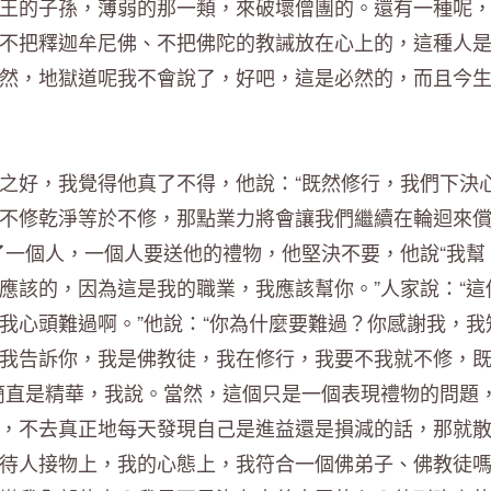
王的子孫，薄弱的那一類，來破壞僧團的。還有一種呢
不把釋迦牟尼佛、不把佛陀的教誡放在心上的，這種人
然，地獄道呢我不會說了，好吧，這是必然的，而且今
之好，我覺得他真了不得，他說：“既然修行，我們下決
不修乾淨等於不修，那點業力將會讓我們繼續在輪迴來
了一個人，一個人要送他的禮物，他堅決不要，他說“我幫
應該的，因為這是我的職業，我應該幫你。”人家說：“這
我心頭難過啊。”他說：“你為什麼要難過？你感謝我，我
我告訴你，我是佛教徒，我在修行，我要不我就不修，
簡直是精華，我說。當然，這個只是一個表現禮物的問題
，不去真正地每天發現自己是進益還是損減的話，那就
待人接物上，我的心態上，我符合一個佛弟子、佛教徒