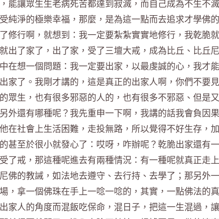
，能讓眾生生老病死苦都達到寂滅，而自己成為不生不
受純淨的極樂幸福，那麼，是為這一點而去追求才學佛
了修行啊，就想到：我一定要紮紮實實地修行，我乾脆
就出了家了，出了家，受了三壇大戒，成為比丘、比丘
中在想一個問題：我一定要出家，以最虔誠的心，我才
出家了。我剛才講的，這是真正的出家人啊，你們不要
的眾生，也有很多邪惡的人的，也有很多不邪惡、但是
另外還有哪種呢？我先重申一下啊，我講的話我會負因
他在社會上生活困難，走投無路，所以覺得不好生存，
的甚至於很小就發心了：哎呀，咋辦呢？乾脆出家還有
受了戒，那這種呢進去有兩種情況：有一種呢就真正走
尼佛的教誡，如法地去遵守、去行持、去學了；那另外
場，拿一個佛珠在手上一唸一唸的，其實，一點佛法的
出家人的角度而混飯吃保命，混日子，把這一生混過，