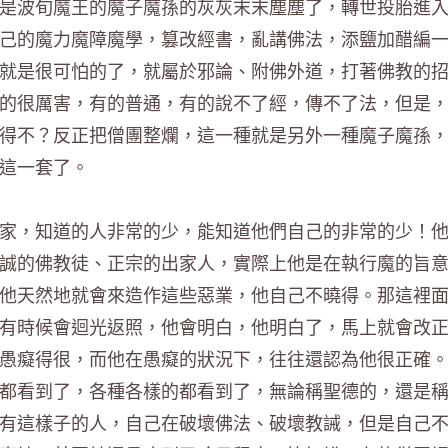
是波旬魔王的魔子魔孫的灰灰末末塵塵了，轉世投胎進
己的魔力魔障魔學，篡改經書，亂講佛法，添鹽加醋編
就是很可怕的了，就屬於邪論、附佛外道，打著佛教的
的很厲害，有的普通，有的說不了經，傳不了法，但是
得不？反正把僧團整爛，這一種就是另外一種魔子魔孫
這一套了。
家，知道的人非常的少，能知道他們自己的非常的少！
誠的佛教徒、正宗的出家人，實際上他是在執行魔的旨
他天然地就會來造作這些惡業，他自己不曉得。那這裡
有時候會迴光返照，他會明白，他明白了，馬上就會改
愚癡得很，而他在愚癡的狀況下，往往還認為他很正確
都看到了，各種各樣的都看到了，無論稱聖德的，還是
有這樣子的人，自己在破壞佛法、破壞教誡，但是自己