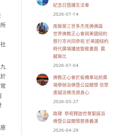
紀念日暨護生法會
2026-07-14
任
世界佛教正心會
July 19, 2026, 1:40 AM
陀所
南無第三世多杰羌佛佛誕
週日（7/19）將於世界佛教正
願
世界佛教正心會與美國紐約
心會金龜山三寶殿...
觀看更多
慈行寺共同恭祝 於美國紐約
懷社
時代廣場播放致敬畫面 震
撼無比
2026-07-04
，九
28 則留言
55
「於
佛教正心會於板橋車站前廣
分享
。常
場舉辦浴佛暨公益關懷 信眾
虔誠浴佛洗滌身心
南
2026-05-27
世界佛教正心會
世
July 19, 2026, 1:38 AM
啟建 恭祝釋迦世尊聖誕浴
週日（7/19）將於世界佛教正
佛暨公益關懷慈善義演
心會金龜山三寶殿...
觀看更多
、原
2026-04-29