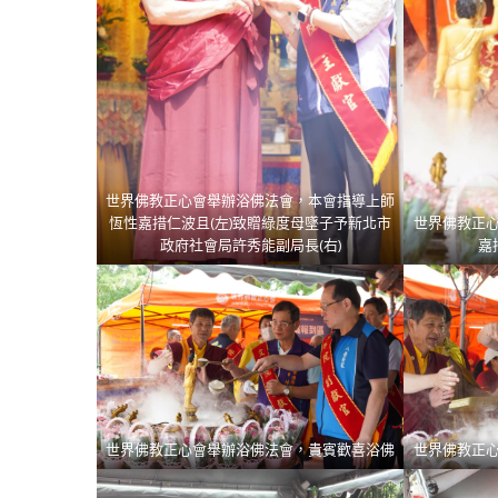
世界佛教正心會舉辦浴佛法會，本會指導上師
恆性嘉措仁波且(左)致贈綠度母墜子予新北市
世界佛教正
政府社會局許秀能副局長(右)
嘉
世界佛教正心會舉辦浴佛法會，貴賓歡喜浴佛
世界佛教正