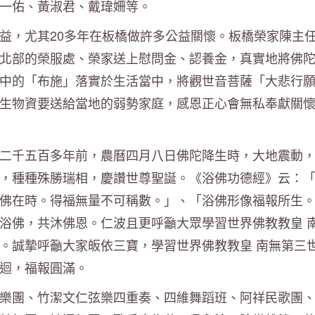
一佑、黃淑君、戴瑋姍等。
益，尤其20多年在板橋做許多公益關懷。板橋榮家陳主
北部的榮服處、榮家送上慰問金、認養金，真實地將佛
中的「布施」落實於生活當中，將觀世音菩薩「大悲行
生物資要送給當地的弱勢家庭，感恩正心會無私奉獻關
二千五百多年前，農曆四月八日佛陀降生時，大地震動
，種種殊勝瑞相，慶讚世尊聖誕。《浴佛功德經》云：
佛在時。得福無量不可稱數。」、「浴佛形像福報所生
浴佛，共沐佛恩。仁波且更呼籲大眾學習世界佛教教皇 
。誠摯呼籲大家皈依三寶，學習世界佛教教皇 南無第三
迴，福報圓滿。
樂團、竹潔文仁弦樂四重奏、四維舞蹈班、阿祥民歌團