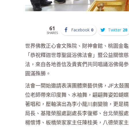
61
Facebook
0
Twitter
28
SHARES
世界佛教正心會文殊院、財神會館、桃園金龜
「恭祝釋迦世尊聖誕浴佛法會」暨公益關懷慈
法，來自各地善信及貴賓們共同唱誦浴佛偈參
圓滿殊勝。
法會一開始邀請表演團體樂藝供佛，JF太鼓
位老師帶來印度舞、水袖舞，翩翩舞姿如蝴蝶
著唱和，壓軸演出為李小龍川劇變臉，更是精
局長、基隆榮服處副處長李復鄉、台北榮服處
楊懷博、板橋榮家家主任陳桂美，八德榮家主