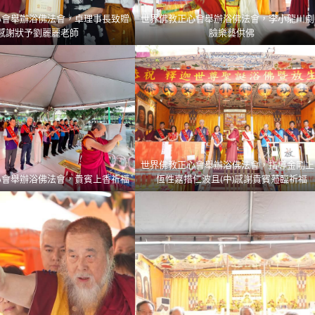
心會舉辦浴佛法會，卓理事長致贈
世界佛教正心會舉辦浴佛法會，李小龍川劇
感謝狀予劉麗麗老師
臉樂藝供佛
世界佛教正心會舉辦浴佛法會，指導金剛上
心會舉辦浴佛法會，貴賓上香祈福
恆性嘉措仁波且(中)感謝貴賓蒞臨祈福