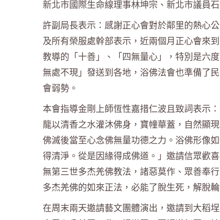
新北市國際生命線理事林坤宗、新北市議員石
許副局長表示：感謝正心會對於鄰里的熱心公
及所有榮服處幹部表示，近兩個月正心會來到
教導的「十善」、「四無量心」，特別是六度
無處不現」發送到各地，浴佛法會也準備了民
會弱勢。
本會指導金剛上師恆性嘉措仁波且致詞表示：
龍以清香之水灌沐佛身，寶幢華蓋，自然顯現
佛滅後當至心念佛無量功德之力。浴佛形像如
得清淨。從是因緣得成佛道。」邀請信眾歡喜
無第三世多杰羌佛教法，諸惡莫作、眾善奉行
多杰羌佛的如來正法，必能了脫生死，解脫輪
在周末兩天邀請藝文團體演出，邀請到大稻埕