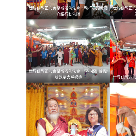
世界佛教正心會舉辦浴佛法會，執行長跟貴賓
世界佛教正
介紹行動佛殿
世界佛教正心會舉辦浴佛法會，李小龍川劇變
臉觀眾大呼過癮
世界佛教正