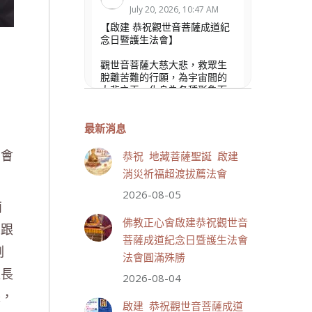
July 20, 2026, 10:47 AM
【啟建 恭祝觀世音菩薩成道紀
念日暨護生法會】
觀世音菩薩大慈大悲，救眾生
脫離苦難的行願，為宇宙間的
大悲之王，化身為各種形象而
為眾生說法，尋聲救苦、免災
免難、利益蒼生，無剎不現
身，農曆6月19日為觀世音菩薩
最新消息
成道紀念日，世界佛教正心會
法會
文殊院、財神會館、桃園金龜
恭祝 地藏菩薩聖誕 啟建
山三寶殿將在8月1日(星期六)於
消災祈福超渡拔薦法會
金龜山三寶殿聯合啟建「恭祝...
觀看更多
2026-08-05
兩
佛教正心會啟建恭祝觀世音
眾跟
菩薩成道紀念日暨護生法會
副
法會圓滿殊勝
處長
33 則留言
111
2026-08-04
長，
分享
啟建 恭祝觀世音菩薩成道