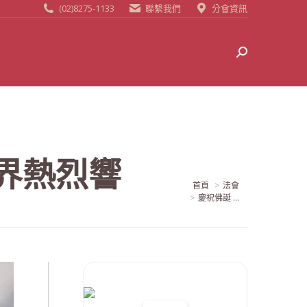
(02)8275-1133
聯繫我們
分會資訊
Search:
界熱烈響
當前位置:
首頁
法會
慶祝佛誕 ...