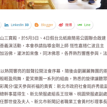
LinkedIn
33
Blogger
微博
Line
山三寶殿，於5月3日、4日假台北紙廠簡易公園聯合啟建
善義演活動，本會恭請指導金剛上師 恆性嘉措仁波且主
加浴佛，灌沐如來像，同沐佛恩，各界熱烈響應參與，
團以熱鬧響亮的鼓聲拉開法會序幕，隨後由劉麗麗舞團的
般輕盈飛舞，愛笑樂團一系列的組曲，熟悉的旋律讓聽
彩萬分!當天參與祈福的貴賓：新北市政府社會局許秀能
總幹事葛得生、新北榮服處組長王玟琳、桃園榮服處副
任酆世俊及夫人、新北市新聞記者職業工會黃村杉理事