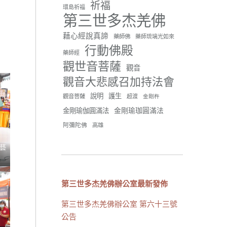
祈福
環島祈福
42 則留言
91
第三世多杰羌佛
分享
藉心經說真諦
藥師佛
藥師琉璃光如來
行動佛殿
藥師經
觀世音菩薩
世界佛教正心會
觀音
June 21, 2026, 12:54 AM
觀音大悲感召加持法會
週日（6/21）將於世界佛教正
說明
護生
觀音菩薩
超渡
心會金龜山三寶殿...
觀看更多
金剛杵
金剛瑜珈圓滿法
金剛瑜伽圓滿法
阿彌陀佛
高雄
藝
34 則留言
70
分享
第三世多杰羌佛辦公室最新發佈
第三世多杰羌佛辦公室 第六十三號
載入更多
公告