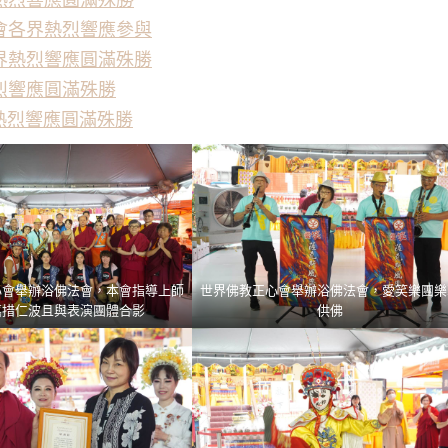
會各界熱烈響應參與
界熱烈響應圓滿殊勝
烈響應圓滿殊勝
界熱烈響應圓滿殊勝
心會舉辦浴佛法會，本會指導上師
世界佛教正心會舉辦浴佛法會，愛笑樂團樂
嘉措仁波且與表演團體合影
供佛