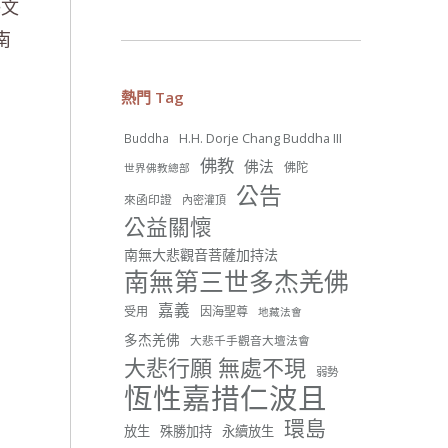
藝文
南
26 則留言
56
熱門 Tag
分享
H.H. Dorje Chang Buddha III
Buddha
佛教
佛法
佛陀
世界佛教總部
世界佛教正心會
公告
來函印證
內密灌頂
June 22, 2026, 10:11 AM
公益關懷
[世界佛教正心會 新聞報導]
正心會行善列車開向花蓮基
南無大悲觀音菩薩加持法
隆， 關心榮民、榮眷及遺孤！
南無第三世多杰羌佛
#正心會
嘉義
受用
因海聖尊
地藏法會
#新北記者職業工會
#基隆榮服處
多杰羌佛
大悲千手觀音大壇法會
#花蓮榮家
大悲行願 無處不現
弱勢
恆性嘉措仁波且
環島
放生
殊勝加持
永續放生