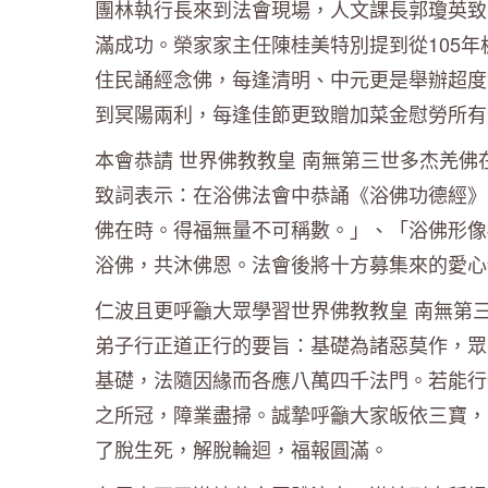
團林執行長來到法會現場，人文課長郭瓊英致
滿成功。榮家家主任陳桂美特別提到從105
住民誦經念佛，每逢清明、中元更是舉辦超度
到冥陽兩利，每逢佳節更致贈加菜金慰勞所
本會恭請 世界佛教教皇 南無第三世多杰羌
致詞表示：在浴佛法會中恭誦《浴佛功德經》
佛在時。得福無量不可稱數。」、「浴佛形像
浴佛，共沐佛恩。法會後將十方募集來的愛
仁波且更呼籲大眾學習世界佛教教皇 南無第
弟子行正道正行的要旨：基礎為諸惡莫作，眾
基礎，法隨因緣而各應八萬四千法門。若能行
之所冠，障業盡掃。誠摯呼籲大家皈依三寶，
了脫生死，解脫輪迴，福報圓滿。