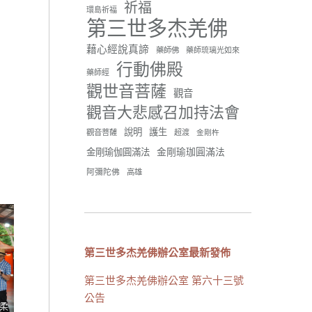
祈福
環島祈福
42 則留言
91
第三世多杰羌佛
分享
藉心經說真諦
藥師佛
藥師琉璃光如來
行動佛殿
藥師經
觀世音菩薩
世界佛教正心會
觀音
June 21, 2026, 12:54 AM
觀音大悲感召加持法會
週日（6/21）將於世界佛教正
說明
護生
觀音菩薩
超渡
心會金龜山三寶殿...
觀看更多
金剛杵
金剛瑜珈圓滿法
金剛瑜伽圓滿法
阿彌陀佛
高雄
34 則留言
70
分享
第三世多杰羌佛辦公室最新發佈
第三世多杰羌佛辦公室 第六十三號
載入更多
公告
柔