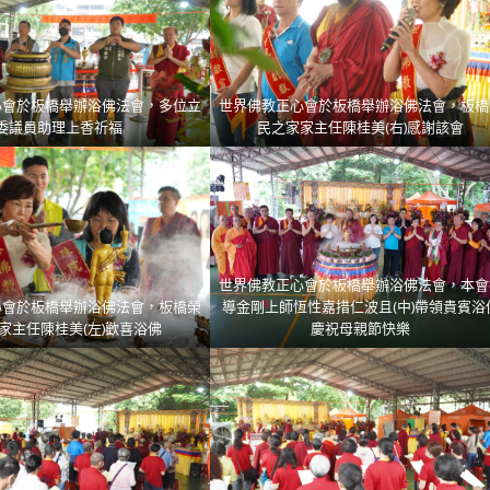
心會於板橋舉辦浴佛法會，多位立
世界佛教正心會於板橋舉辦浴佛法會，板橋
委議員助理上香祈福
民之家家主任陳桂美(右)感謝該會
世界佛教正心會於板橋舉辦浴佛法會，本會
心會於板橋舉辦浴佛法會，板橋榮
導金剛上師恆性嘉措仁波且(中)帶領貴賓浴
家主任陳桂美(左)歡喜浴佛
慶祝母親節快樂