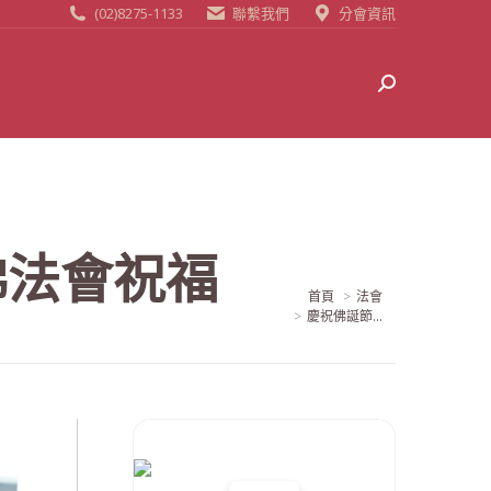
(02)8275-1133
聯繫我們
分會資訊
Search:
佛法會祝福
當前位置:
首頁
法會
慶祝佛誕節...