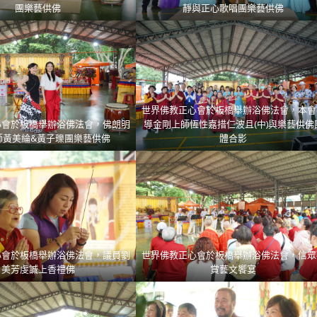
團樂藝供佛
靜與正心歌唱團樂藝供佛
世界佛教正心會於板橋舉辦浴佛法會，本會
心會於板橋舉辦浴佛法會，佛朗明
導金剛上師恆性嘉措仁波且(中)與樂藝供佛
師黃美綸&黃子瓅團樂藝供佛
體合影
心會於板橋舉辦浴佛法會，議員劉
世界佛教正心會於板橋舉辦浴佛法會，信眾
美芳虔誠上香禮佛
賞藝文饗宴