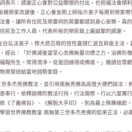
詞表示：感謝正心會對公益關懷的付出，也祝福法會順
年板橋榮家改建後，正心會金剛上師指示弟子每周到榮家帶
法會，讓所有住民及榮靈祠的英靈都感到身心安樂，真
有住民及工作人員，代表所有的榮民致上最誠摯的感謝。
佛在台弘法弟子，修大悲忍辱的恆性嘉措仁波且昇座主法，
，經云：「於佛滅後當至心念佛無量功德之力。浴佛形
福報所生。常得清淨。從是因緣得成佛道。」邀請信眾
心物資發送給當地弱勢家庭。
三世多杰羌佛教法，並引用南無羌佛為高僧大德們說法：
善奉行，依釋迦佛陀教法行持，行法兩修，行以六度萬
依《了義佛旨》、《解脫大手印》，則為最上殊勝緣起
學習世界佛教教皇 南無第三世多杰羌佛的如來正法，必