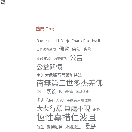
飛聲
請
25 則留言
54
熱門 Tag
分享
H.H. Dorje Chang Buddha III
Buddha
佛教
佛法
佛陀
世界佛教總部
世界佛教正心會
公告
來函印證
內密灌頂
June 22, 2026, 10:11 AM
公益關懷
[世界佛教正心會 新聞報導]
正心會行善列車開向花蓮基
南無大悲觀音菩薩加持法
隆， 關心榮民、榮眷及遺孤！
南無第三世多杰羌佛
#正心會
嘉義
受用
因海聖尊
地藏法會
#新北記者職業工會
#基隆榮服處
多杰羌佛
大悲千手觀音大壇法會
#花蓮榮家
大悲行願 無處不現
弱勢
恆性嘉措仁波且
環島
放生
殊勝加持
永續放生