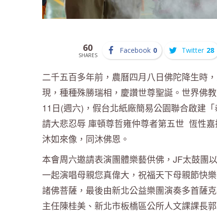
60
Facebook
0
Twitter
28
SHARES
二千五百多年前，農曆四月八日佛陀降生時，
現，種種殊勝瑞相，慶讚世尊聖誕。世界佛教
11日(週六)，假台北紙廠簡易公園聯合啟建
請大悲忍辱 庫頓尊哲雍仲尊者第五世 恆性
沐如來像，同沐佛恩。
本會周六邀請表演團體樂藝供佛，JF太鼓團
一起演唱母親您真偉大，祝福天下母親節快樂
諸佛菩薩，最後由新北公益樂團演奏多首薩克
主任陳桂美、新北市板橋區公所人文課課長郭