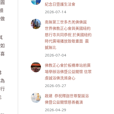
利圓
紀念日暨護生法會
領
2026-07-14
世界佛教正心會
的做
July 19, 2026, 1:40 AM
南無第三世多杰羌佛佛誕
週日（7/19）將於世界佛教正
世界佛教正心會與美國紐約
心會金龜山三寶殿...
觀看更多
慈行寺共同恭祝 於美國紐約
其
時代廣場播放致敬畫面 震
像如
撼無比
歡喜
2026-07-04
27 則留言
53
佛教正心會於板橋車站前廣
分享
佛
場舉辦浴佛暨公益關懷 信眾
虔誠浴佛洗滌身心
行為
2026-05-27
世界佛教正心會
，行
July 19, 2026, 1:38 AM
啟建 恭祝釋迦世尊聖誕浴
能
週日（7/19）將於世界佛教正
佛暨公益關懷慈善義演
心會金龜山三寶殿...
觀看更多
2026-04-29