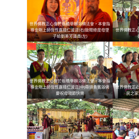
世界佛教正心會於板橋舉辦浴佛法會，本會指
導金剛上師恆性嘉措仁波且(右)致贈綠度母墜
世界佛教正
子給劉美芳議員(左)
世界佛教正心會於板橋舉辦浴佛法會，本會指
導金剛上師恆性嘉措仁波且(中)帶領貴賓浴佛
世界佛教正
慶祝母親節快樂
民之家