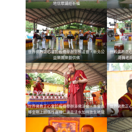
地信眾誦經祈福
世界佛教正心會於板橋舉辦浴佛法會，新北公
世界佛教正
益樂團樂藝供佛
哥舞老
世界佛教正心會於板橋舉辦浴佛法會，本會指
世界佛教正
導金剛上師恆性嘉措仁波且法水加持放生地龍