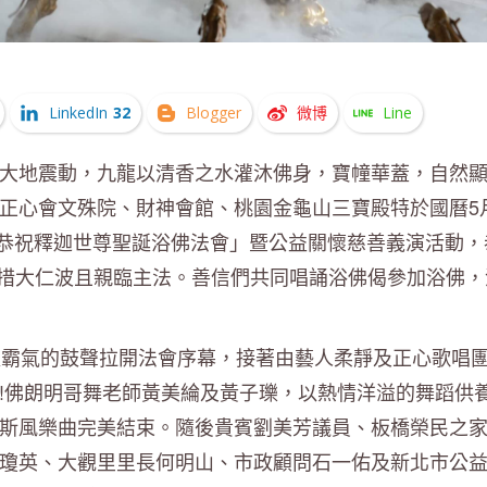
LinkedIn
32
Blogger
微博
Line
大地震動，九龍以清香之水灌沐佛身，寶幢華蓋，自然
正心會文殊院、財神會館、桃園金龜山三寶殿特於國曆5
「恭祝釋迦世尊聖誕浴佛法會」暨公益關懷慈善義演活動，
嘉措大仁波且親臨主法。善信們共同唱誦浴佛偈參加浴佛，
以霸氣的鼓聲拉開法會序幕，接著由藝人柔靜及正心歌唱
!佛朗明哥舞老師黃美綸及黃子瓅，以熱情洋溢的舞蹈供
斯風樂曲完美結束。隨後貴賓劉美芳議員、板橋榮民之
瓊英、大觀里里長何明山、市政顧問石一佑及新北市公