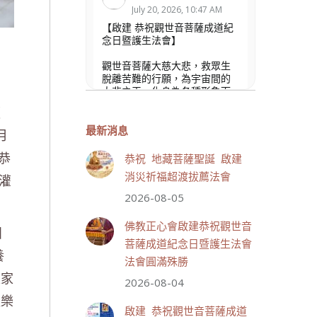
July 20, 2026, 10:47 AM
【啟建 恭祝觀世音菩薩成道紀
念日暨護生法會】
觀世音菩薩大慈大悲，救眾生
脫離苦難的行願，為宇宙間的
大悲之王，化身為各種形象而
為眾生說法，尋聲救苦、免災
顯
免難、利益蒼生，無剎不現
身，農曆6月19日為觀世音菩薩
最新消息
月
成道紀念日，世界佛教正心會
恭
文殊院、財神會館、桃園金龜
恭祝 地藏菩薩聖誕 啟建
山三寶殿將在8月1日(星期六)於
消災祈福超渡拔薦法會
灌
金龜山三寶殿聯合啟建「恭祝...
觀看更多
2026-08-05
佛教正心會啟建恭祝觀世音
團
菩薩成道紀念日暨護生法會
養
法會圓滿殊勝
家家
32 則留言
110
2026-08-04
益樂
分享
啟建 恭祝觀世音菩薩成道