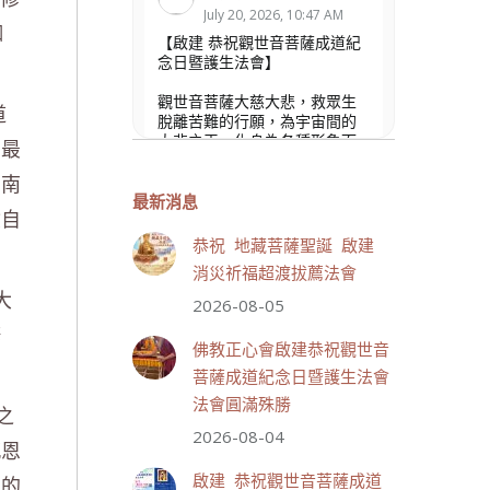
July 20, 2026, 10:47 AM
珈
【啟建 恭祝觀世音菩薩成道紀
念日暨護生法會】
觀世音菩薩大慈大悲，救眾生
道
脫離苦難的行願，為宇宙間的
大悲之王，化身為各種形象而
和最
為眾生說法，尋聲救苦、免災
為南
免難、利益蒼生，無剎不現
身，農曆6月19日為觀世音菩薩
最新消息
驗自
成道紀念日，世界佛教正心會
文殊院、財神會館、桃園金龜
恭祝 地藏菩薩聖誕 啟建
山三寶殿將在8月1日(星期六)於
消災祈福超渡拔薦法會
金龜山三寶殿聯合啟建「恭祝...
大
觀看更多
2026-08-05
修
佛教正心會啟建恭祝觀世音
菩薩成道紀念日暨護生法會
法會圓滿殊勝
之
33 則留言
111
2026-08-04
感恩
分享
啟建 恭祝觀世音菩薩成道
日的