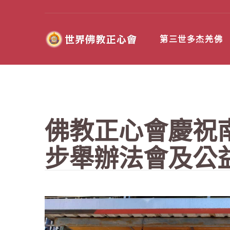
第三世多杰羌佛
佛教正心會慶祝
步舉辦法會及公