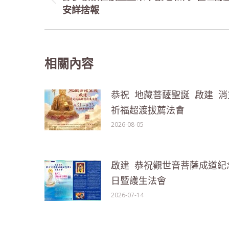
Previous
安詳捨報
post:
相關內容
恭祝 地藏菩薩聖誕 啟建 消
祈福超渡拔薦法會
2026-08-05
啟建 恭祝觀世音菩薩成道紀
日暨護生法會
2026-07-14