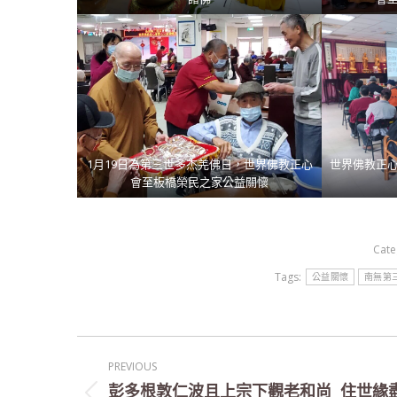
1月19日為第三世多杰羌佛日，世界佛教正心
世界佛教正
會至板橋榮民之家公益關懷
Cate
Tags:
公益關懷
南無第
Post
PREVIOUS
navigation
彭多根敦仁波且上宗下觀老和尚 住世緣