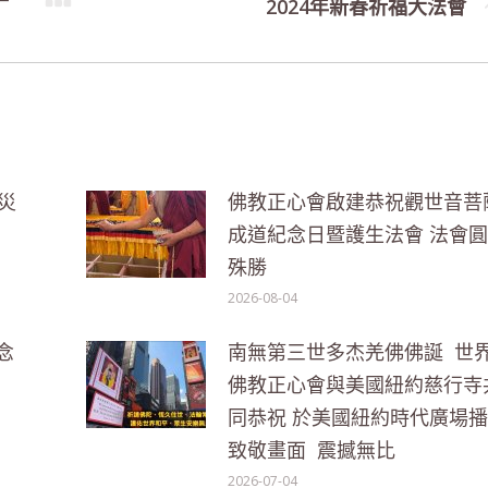
2024年新春祈福大法會
Next
post:
災
佛教正心會啟建恭祝觀世音菩
成道紀念日暨護生法會 法會
殊勝
2026-08-04
念
南無第三世多杰羌佛佛誕 世
佛教正心會與美國紐約慈行寺
同恭祝 於美國紐約時代廣場
致敬畫面 震撼無比
2026-07-04