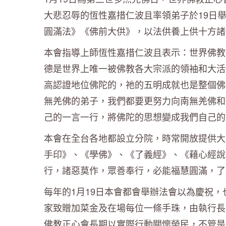
大悲忍辱的恆性嘉措仁波且率領弟子於19日
圓滿法》《佛前大供》，以法供養上供十方諸
本會指導上師恆性嘉措仁波且表示：世界佛教
德是世界上唯一被佛教各大宗派的領袖和大活
高認證地位佛陀的，祂的五明成就也是整個佛
無羌佛的弟子，我們都要更努力向南無羌佛和
己的一言一行，將佛陀的思想變成我們自己的
本會在全台各地都設立分院，時常開放提供大
手印》、《學佛》、《了義經》、《藉心經說
行，諸惡莫作，眾善奉行，必能福慧圓滿，了
每年的1月19日本會都會舉辦法會以為慶祝
家致贈加菜金及在場每位一條手珠，由執行長
佛教正心會長期以實際行動關懷榮民，不管是