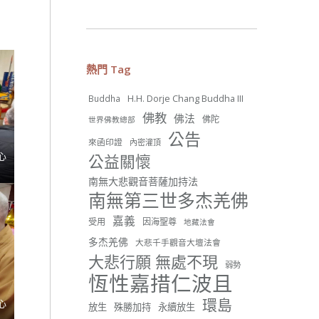
26 則留言
56
熱門 Tag
分享
H.H. Dorje Chang Buddha III
Buddha
佛教
佛法
佛陀
世界佛教總部
世界佛教正心會
公告
來函印證
內密灌頂
June 22, 2026, 10:11 AM
心
公益關懷
[世界佛教正心會 新聞報導]
正心會行善列車開向花蓮基
南無大悲觀音菩薩加持法
隆， 關心榮民、榮眷及遺孤！
南無第三世多杰羌佛
#正心會
嘉義
受用
因海聖尊
地藏法會
#新北記者職業工會
#基隆榮服處
多杰羌佛
大悲千手觀音大壇法會
#花蓮榮家
大悲行願 無處不現
弱勢
恆性嘉措仁波且
環島
心
放生
殊勝加持
永續放生