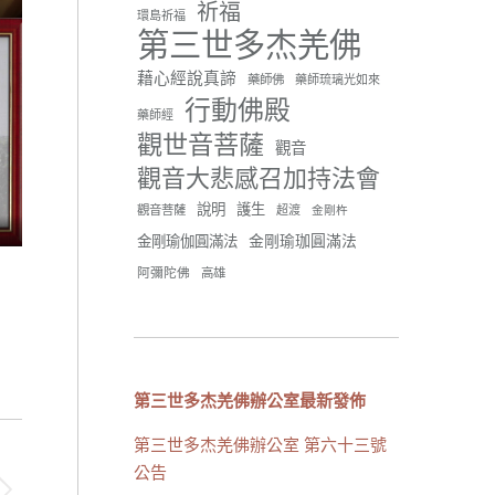
祈福
環島祈福
42 則留言
91
第三世多杰羌佛
分享
藉心經說真諦
藥師佛
藥師琉璃光如來
行動佛殿
藥師經
觀世音菩薩
世界佛教正心會
觀音
June 21, 2026, 12:54 AM
觀音大悲感召加持法會
週日（6/21）將於世界佛教正
說明
護生
觀音菩薩
超渡
心會金龜山三寶殿...
觀看更多
金剛杵
金剛瑜珈圓滿法
金剛瑜伽圓滿法
阿彌陀佛
高雄
34 則留言
70
分享
第三世多杰羌佛辦公室最新發佈
第三世多杰羌佛辦公室 第六十三號
載入更多
公告