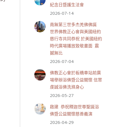
紀念日暨護生法會
2026-07-14
世界佛教正心會
July 19, 2026, 1:40 AM
南無第三世多杰羌佛佛誕
週日（7/19）將於世界佛教正
世界佛教正心會與美國紐約
心會金龜山三寶殿...
觀看更多
慈行寺共同恭祝 於美國紐約
時代廣場播放致敬畫面 震
撼無比
2026-07-04
28 則留言
55
佛教正心會於板橋車站前廣
分享
場舉辦浴佛暨公益關懷 信眾
虔誠浴佛洗滌身心
2026-05-27
世界佛教正心會
July 19, 2026, 1:38 AM
啟建 恭祝釋迦世尊聖誕浴
週日（7/19）將於世界佛教正
佛暨公益關懷慈善義演
心會金龜山三寶殿...
觀看更多
2026-04-29