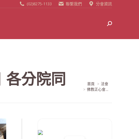
(02)8275-1133
聯繫我們
分會資訊
Search:
 各分院同
當前位置:
首頁
法會
佛教正心會...