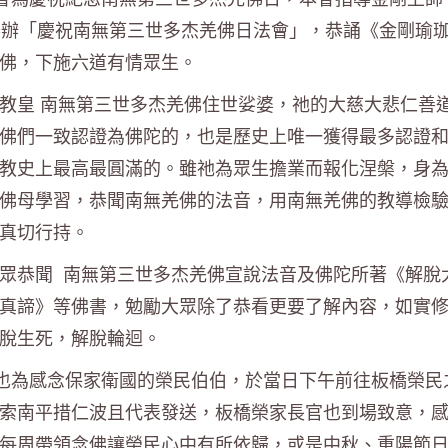
舉辦「慶祝南無第三世多杰羌佛日法會」，恭誦《金剛瑜
佛，下施六道有情眾生。
教皇 南無第三世多杰羌佛住世娑婆，祂的大慈大悲仁善
佛們一致認證為佛陀的，也是歷史上唯一獲得最多認證
教史上最高最圓滿的。雖祂為眾生擔業而報化涅槃，身
佛母學習，恭聞南無羌佛的法音，用南無羌佛的教導檢
真切行持。
眾恭聞 南無第三世多杰羌佛宣說法音及佛陀所著《解脫
真諦》等佛書，勉勵大眾除了恭看更要了解內容，如實
脫生死，解脫輪迴。
，也為感念保家衛國的榮民伯伯，於當日下午前往板橋榮民
索南平措仁波且代表發送，板橋榮家長官也到場致意，
每周帶領念佛讓榮民心中有所依歸，或是中秋、重陽節