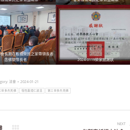
心會長期在板橋榮民之家帶領長者
念佛關懷長者
2024-0119榮家感謝狀
gory:
法會
2024-01-21
三世多杰羌佛
恆性嘉措仁波且
第三世多杰羌佛
NEXT
盡