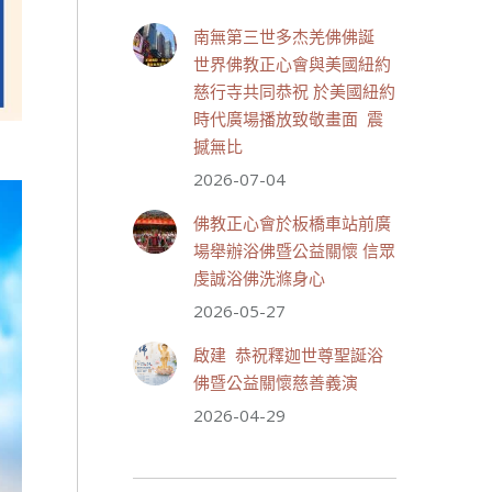
July 19, 2026, 1:40 AM
南無第三世多杰羌佛佛誕
週日（7/19）將於世界佛教正
世界佛教正心會與美國紐約
心會金龜山三寶殿...
觀看更多
慈行寺共同恭祝 於美國紐約
時代廣場播放致敬畫面 震
撼無比
2026-07-04
28 則留言
55
佛教正心會於板橋車站前廣
分享
場舉辦浴佛暨公益關懷 信眾
虔誠浴佛洗滌身心
2026-05-27
世界佛教正心會
July 19, 2026, 1:38 AM
啟建 恭祝釋迦世尊聖誕浴
週日（7/19）將於世界佛教正
佛暨公益關懷慈善義演
心會金龜山三寶殿...
觀看更多
2026-04-29