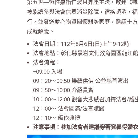
第五世—恆性嘉措仁波且昇座主法，啟建《觀
被能讓參與法會信眾消災除障，宿疾頓消，福
行，並發送愛心物資關懷弱勢家庭，邀請十方
成就解脫。
法會日期：112年8月6日(日)上午9-12時
法會地點：彰化縣景崧文化教育園區龍江館(
法會流程：
~09:00 入場
09：20～09:50 樂藝供佛 公益慈善演出
09：50～10:00 介紹貴賓
10：00～12:00 觀音大悲感召加持法會/護
12：00～ 法會圓滿/法喜賦歸
12：10～ 皈依典禮
注意事項：參加法會者建議穿著寬鬆得體衣