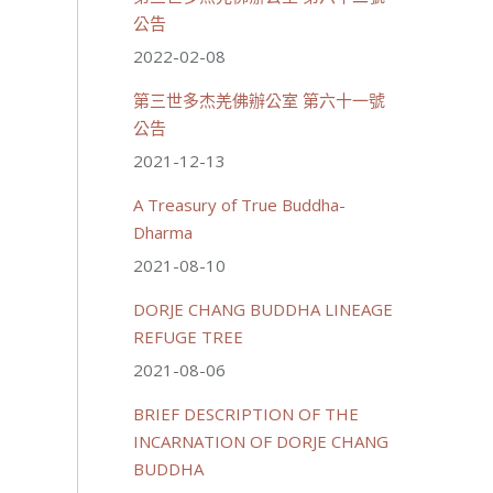
公告
2022-02-08
第三世多杰羌佛辦公室 第六十一號
公告
2021-12-13
A Treasury of True Buddha-
Dharma
2021-08-10
DORJE CHANG BUDDHA LINEAGE
REFUGE TREE
2021-08-06
BRIEF DESCRIPTION OF THE
INCARNATION OF DORJE CHANG
BUDDHA