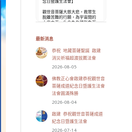
念日暨護生法會】
觀世音菩薩大慈大悲，救眾生
脫離苦難的行願，為宇宙間的
大悲之王，化身為各種形象而
為眾生說法，尋聲救苦、免災
免難、利益蒼生，無剎不現
身，農曆6月19日為觀世音菩薩
最新消息
成道紀念日，世界佛教正心會
文殊院、財神會館、桃園金龜
恭祝 地藏菩薩聖誕 啟建
山三寶殿將在8月1日(星期六)於
消災祈福超渡拔薦法會
金龜山三寶殿聯合啟建「恭祝...
觀看更多
2026-08-05
佛教正心會啟建恭祝觀世音
菩薩成道紀念日暨護生法會
法會圓滿殊勝
33 則留言
111
2026-08-04
分享
啟建 恭祝觀世音菩薩成道
紀念日暨護生法會
2026-07-14
世界佛教正心會