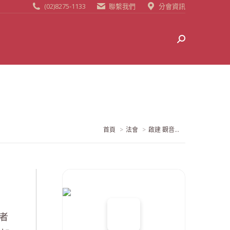
(02)8275-1133
聯繫我們
分會資訊
Search:
當前位置:
首頁
法會
啟建 觀音...
者