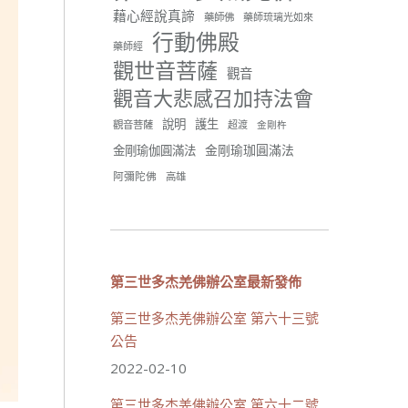
分享
藉心經說真諦
藥師佛
藥師琉璃光如來
行動佛殿
藥師經
觀世音菩薩
世界佛教正心會
觀音
June 21, 2026, 12:54 AM
觀音大悲感召加持法會
週日（6/21）將於世界佛教正
說明
護生
觀音菩薩
超渡
心會金龜山三寶殿...
觀看更多
金剛杵
金剛瑜珈圓滿法
金剛瑜伽圓滿法
阿彌陀佛
高雄
34 則留言
70
分享
第三世多杰羌佛辦公室最新發佈
第三世多杰羌佛辦公室 第六十三號
載入更多
公告
2022-02-10
第三世多杰羌佛辦公室 第六十二號