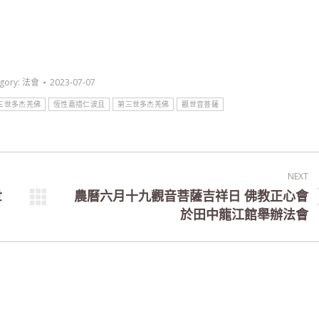
gory:
法會
2023-07-07
三世多杰羌佛
恆性嘉措仁波且
第三世多杰羌佛
觀世音菩薩
NEXT
世
農曆六月十九觀音菩薩吉祥日 佛教正心會
Next
於田中龍江館舉辦法會
post: