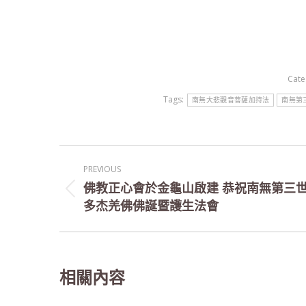
Cate
Tags:
南無大悲觀音菩薩加持法
南無第
Post
PREVIOUS
navigation
佛教正心會於金龜山啟建 恭祝南無第三
Previous
多杰羌佛佛誕暨護生法會
post:
相關內容