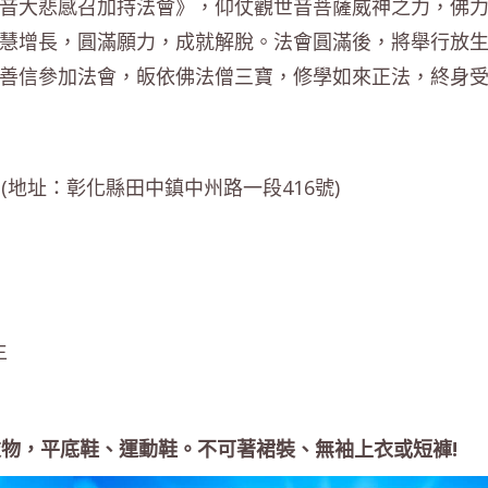
音大悲感召加持法會》，仰仗觀世音菩薩威神之力，佛
慧增長，圓滿願力，成就解脫。法會圓滿後，將舉行放
善信參加法會，皈依佛法僧三寶，修學如來正法，終身
地址：彰化縣田中鎮中州路一段416號)
生
物，平底鞋、運動鞋。不可著裙裝、無袖上衣或短褲!