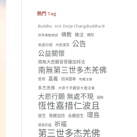
26 則留言
56
熱門 Tag
分享
H.H. Dorje Chang Buddha III
Buddha
佛教
佛法
佛陀
世界佛教總部
世界佛教正心會
公告
來函印證
內密灌頂
June 22, 2026, 10:11 AM
公益關懷
[世界佛教正心會 新聞報導]
正心會行善列車開向花蓮基
南無大悲觀音菩薩加持法
隆， 關心榮民、榮眷及遺孤！
南無第三世多杰羌佛
#正心會
嘉義
受用
因海聖尊
地藏法會
#新北記者職業工會
#基隆榮服處
多杰羌佛
大悲千手觀音大壇法會
#花蓮榮家
大悲行願 無處不現
弱勢
恆性嘉措仁波且
環島
放生
殊勝加持
永續放生
祈福
環島祈福
42 則留言
91
第三世多杰羌佛