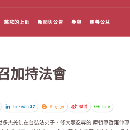
慈悲的上師
新聞與公告
參與
慈善公益
感召加持法會
LinkedIn
37
Blogger
微博
Line
世多杰羌佛在台弘法弟子，修大悲忍辱的 庫頓尊哲雍仲尊