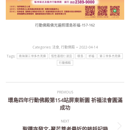
行動佛殿佛光遍照環島祈福-157-162
Categories:
法會
,
行動佛殿
2022-04-14
Tags:
南無第三世多杰羌佛
恆性嘉措仁波且
環島
祈福
第三世多杰羌佛
行動佛殿
Post
PREVIOUS
navigation
環島四年行動佛殿第154站屏東新園 祈福法會圓滿
Previous
成功
post:
NEXT
聖蹟寺發文-翟芒尊者最近的談話記錄
Next