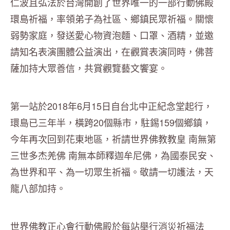
仁波且弘法於台灣開創了世界唯一的一部行動佛殿
環島祈福，率領弟子為社區、鄉鎮民眾祈福。關懷
弱勢家庭，發送愛心物資泡麵、口罩、酒精，並邀
請知名表演團體公益演出，在觀賞表演同時，佛菩
薩加持大眾善信，共賞觀覽藝文饗宴。
第一站於2018年6月15日自台北中正紀念堂起行，
環島已三年半，橫跨20個縣市，駐錫159個鄉鎮，
今年再次回到花東地區，祈請世界佛教教皇 南無第
三世多杰羌佛 南無本師釋迦牟尼佛，為國泰民安、
為世界和平、為一切眾生祈福。敬請一切護法，天
龍八部加持。
世界佛教正心會行動佛殿於每站舉行消災祈福法