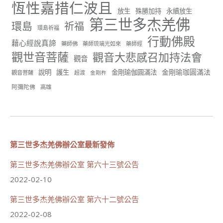
恆性嘉措仁波且
June 22, 2026, 10:11 AM
放生
殊勝加持
永續放生
第三世多杰羌佛
[世界佛教正心會 新聞報導]
環島
祈福
環島祈福
正心會行善列車開向花蓮基隆， 關心榮民、榮眷及遺
行動佛殿
孤！
藉心經說真諦
藥師佛
藥師琉璃光如來
藥師經
觀世音菩薩
觀音大悲感召加持法會
#正心會
觀音
#新北記者職業工會
金剛瑜珈圓滿法
說明
護生
金剛瑜伽圓滿法
觀音菩薩
超渡
金剛杵
#基隆榮服處
#花蓮榮家
阿彌陀佛
高雄
第三世多杰羌佛辦公室最新發佈
91
42 則留言
分享
第三世多杰羌佛辦公室 第六十三號公告
2022-02-10
第三世多杰羌佛辦公室 第六十二號公告
世界佛教正心會
June 21, 2026, 12:54 AM
2022-02-08