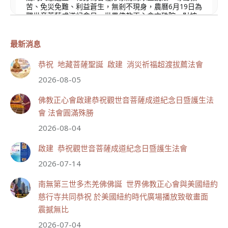
苦、免災免難、利益蒼生，無剎不現身，農曆6月19日為
觀世音菩薩成道紀念日，世界佛教正心會文殊院、財神
會館、桃園金龜山三寶殿將在8月1日(星期六)於金龜山
三寶殿聯合啟建「恭祝...
觀看更多
最新消息
恭祝 地藏菩薩聖誕 啟建 消災祈福超渡拔薦法會
2026-08-05
110
32 則留言
佛教正心會啟建恭祝觀世音菩薩成道紀念日暨護生法
會 法會圓滿殊勝
分享
2026-08-04
啟建 恭祝觀世音菩薩成道紀念日暨護生法會
世界佛教正心會
2026-07-14
July 19, 2026, 1:40 AM
週日（7/19）將於世界佛教正心會金龜山三寶殿...
南無第三世多杰羌佛佛誕 世界佛教正心會與美國紐約
觀看更多
慈行寺共同恭祝 於美國紐約時代廣場播放致敬畫面
震撼無比
2026-07-04