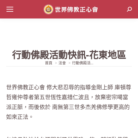
Sear
行動佛殿活動快訊-花東地區
當前位置:
首頁
法會
行動佛殿活...
世界佛教正心會 修大悲忍辱的指導金剛上師 庫頓尊
哲雍仲尊者第五世恆性嘉措仁波且，放棄密宗噶當
派正脈，而後依於 南無第三世多杰羌佛修學更高的
如來正法。