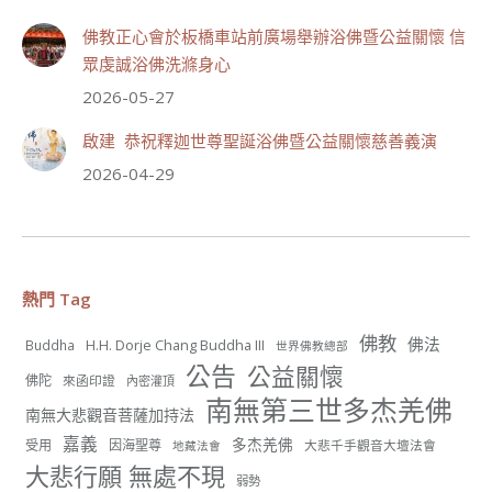
佛教正心會於板橋車站前廣場舉辦浴佛暨公益關懷 信
53
27 則留言
眾虔誠浴佛洗滌身心
分享
2026-05-27
啟建 恭祝釋迦世尊聖誕浴佛暨公益關懷慈善義演
世界佛教正心會
2026-04-29
July 19, 2026, 1:38 AM
週日（7/19）將於世界佛教正心會金龜山三寶殿...
觀看更多
熱門 Tag
佛教
佛法
H.H. Dorje Chang Buddha III
Buddha
世界佛教總部
54
25 則留言
公告
公益關懷
佛陀
來函印證
內密灌頂
南無第三世多杰羌佛
分享
南無大悲觀音菩薩加持法
嘉義
多杰羌佛
受用
因海聖尊
大悲千手觀音大壇法會
地藏法會
大悲行願 無處不現
弱勢
世界佛教正心會