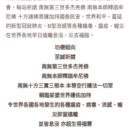
會，每站祈請 南無第三世多杰羌佛 南無本師釋迦牟
尼佛 十方諸佛菩薩加持國泰民安，世界和平，蔓延
的新型冠狀肺炎、B型流感等各種癘毒、瘟疫、蝗災
在世界各地早日遠離息沒，災去福臨。
功德迴向
至誠祈請
南無第三世多杰羌佛
南無本師釋迦牟尼佛
南無十方三寶三根本 本尊空行護法一切眾
親臨娑婆世界護佑加持
令世界各國各地發生的各種瘟疫、病毒、流感、蝗
災即當遠離
並皆息沒 亦超生得福慧