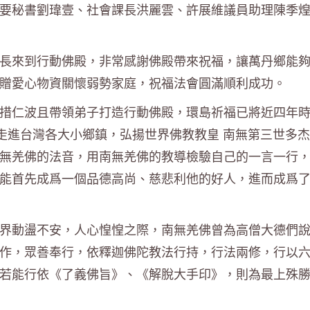
要秘書劉瑋壹、社會課長洪麗雲、許展維議員助理陳季
長來到行動佛殿，非常感謝佛殿帶來祝福，讓萬丹鄉能
贈愛心物資關懷弱勢家庭，祝福法會圓滿順利成功。
措仁波且帶領弟子打造行動佛殿，環島祈福已將近四年
殿走進台灣各大小鄉鎮，弘揚世界佛教教皇 南無第三世多
無羌佛的法音，用南無羌佛的教導檢驗自己的一言一行
能首先成爲一個品德高尚、慈悲利他的好人，進而成爲
界動盪不安，人心惶惶之際，南無羌佛曾為高僧大德們
作，眾善奉行，依釋迦佛陀教法行持，行法兩修，行以
若能行依《了義佛旨》、《解脫大手印》，則為最上殊