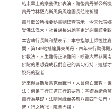
結束早上的樂藝供佛表演，隨後萬丹鄉公所機
萬丹竹林薩克斯風吳鳳煌團長蒞臨祈福。
萬丹鄉公所機要秘書劉瑋壹表示：今天代表鄉
受佛法偉大。社會課長洪麗雲更是謝謝該會致
本會執行長陳和慧表示：本會指導上師恆性嘉
間，第149站抵達屏東萬丹，四年來行動佛
佛教法，人生難得正法難聞，呼籲大眾恭聞南
佛陀的思想變成我們自己的真切行持，這樣才
脫死的聖者。
近來俄羅斯及烏克蘭戰爭，人員傷亡無數，世
法：佛弟子行正道正行的要旨：基礎為諸惡莫
萬行為基礎，法隨因緣而各應八萬四千法門。
起，行之所冠，障業盡掃。