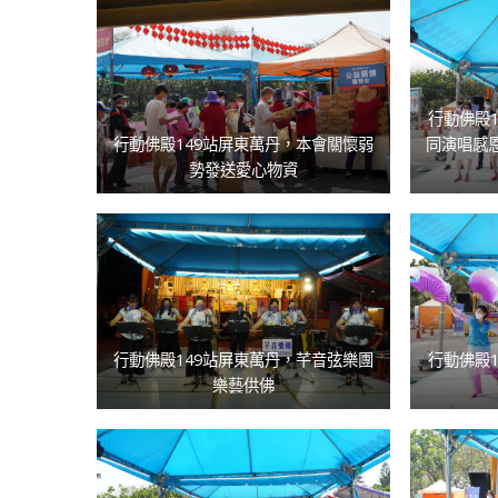
行動佛殿
行動佛殿149站屏東萬丹，本會關懷弱
同演唱感
勢發送愛心物資
行動佛殿149站屏東萬丹，芊音弦樂團
行動佛殿
樂藝供佛