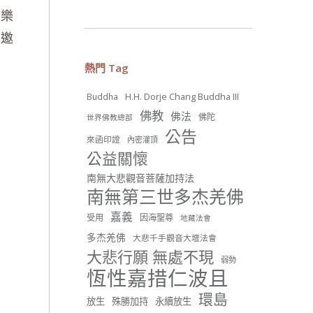
弦樂
，邀
26 則留言
56
熱門 Tag
分享
H.H. Dorje Chang Buddha III
Buddha
佛教
佛法
佛陀
世界佛教總部
世界佛教正心會
公告
來函印證
內密灌頂
June 22, 2026, 10:11 AM
公益關懷
[世界佛教正心會 新聞報導]
正心會行善列車開向花蓮基
南無大悲觀音菩薩加持法
隆， 關心榮民、榮眷及遺孤！
南無第三世多杰羌佛
#正心會
嘉義
受用
因海聖尊
地藏法會
#新北記者職業工會
#基隆榮服處
多杰羌佛
大悲千手觀音大壇法會
#花蓮榮家
大悲行願 無處不現
弱勢
恆性嘉措仁波且
環島
放生
殊勝加持
永續放生