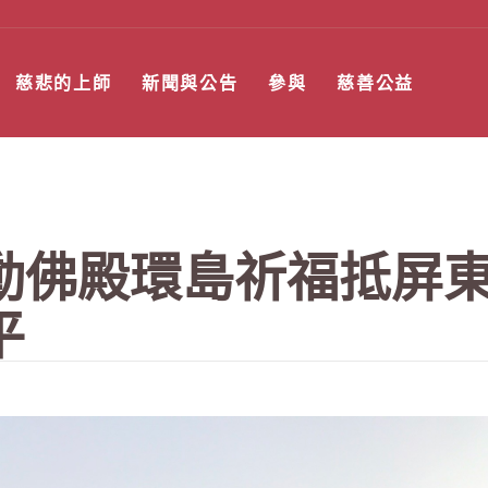
慈悲的上師
新聞與公告
參與
慈善公益
動佛殿環島祈福抵屏東
平