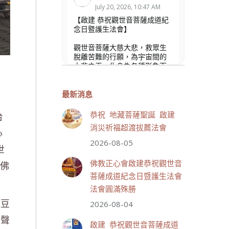
July 20, 2026, 10:47 AM
【啟建 恭祝觀世音菩薩成道紀
念日暨護生法會】
觀世音菩薩大慈大悲，救眾生
脫離苦難的行願，為宇宙間的
大悲之王，化身為各種形象而
為眾生說法，尋聲救苦、免災
免難、利益蒼生，無剎不現
身，農曆6月19日為觀世音菩薩
最新消息
成道紀念日，世界佛教正心會
文殊院、財神會館、桃園金龜
恭祝 地藏菩薩聖誕 啟建
台
山三寶殿將在8月1日(星期六)於
消災祈福超渡拔薦法會
金龜山三寶殿聯合啟建「恭祝...
心
觀看更多
2026-08-05
世
佛教正心會啟建恭祝觀世音
羌佛
菩薩成道紀念日暨護生法會
法會圓滿殊勝
紅豆
33 則留言
111
2026-08-04
樂聲
分享
啟建 恭祝觀世音菩薩成道