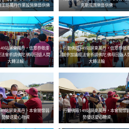
豆工坊萬丹作業設施樂藝供佛
克斯風團樂藝供佛
149站屏東萬丹，信眾恭敬虔
行動佛殿149站屏東萬丹，信眾恭敬
法會祈請佛陀.佛母回返人間
誠參加誦經法會祈請佛陀.佛母回返人
大轉法輪
大轉法輪
149站屏東萬丹，本會關懷弱
行動佛殿149站屏東萬丹，本會關懷
勢發送愛心物資
勢發送愛心物資