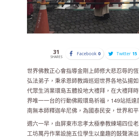
31
Facebook
0
Twitter
15
SHARES
世界佛教正心會指導金剛上師修大悲忍辱的恆
弘法弟子，秉承恩師教誨巡迴世界各地弘揚如
代眾生消業環島五體投地大禮拜，在大禮拜時曾
界唯一一台的行動佛殿環島祈福，149站抵
南無本師釋迦牟尼佛，為國泰民安，世界和平
週六一早，由屏東市忠孝太極拳教練場四位老
工坊萬丹作業設施五位學生以童趣的鼓聲演出