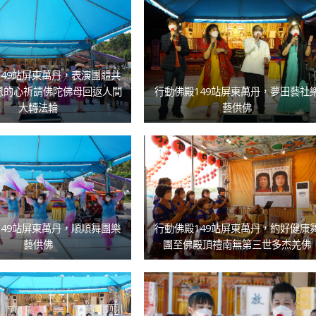
149站屏東萬丹，表演團體共
恩的心祈請佛陀佛母回返人間
行動佛殿149站屏東萬丹，夢田藝社
大轉法輪
藝供佛
149站屏東萬丹，順順舞團樂
行動佛殿149站屏東萬丹，約好健康
藝供佛
團至佛殿頂禮南無第三世多杰羌佛