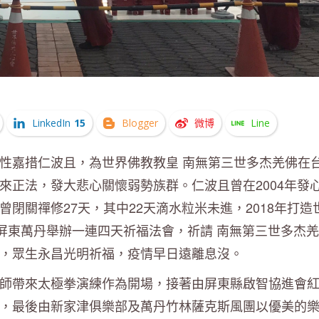
LinkedIn
15
Blogger
微博
Line
性嘉措仁波且，為世界佛教教皇 南無第三世多杰羌佛在
來正法，發大悲心關懷弱勢族群。仁波且曾在2004年發
閉關禪修27天，其中22天滴水粒米未進，2018年打造
達屏東萬丹舉辦一連四天祈福法會，祈請 南無第三世多杰
，眾生永昌光明祈福，疫情早日遠離息沒。
師帶來太極拳演練作為開場，接著由屏東縣啟智協進會
，最後由新家津俱樂部及萬丹竹林薩克斯風團以優美的