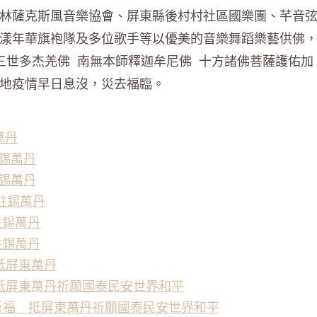
林薩克斯風音樂協會、屏東縣後村村社區國樂團、芊音
漾年華旗袍隊及多位歌手等以優美的音樂舞蹈樂藝供佛
三世多杰羌佛 南無本師釋迦牟尼佛 十方諸佛菩薩護佑加
地疫情早日息沒，災去福臨。
萬丹
駐錫萬丹
駐錫萬丹
站駐錫萬丹
駐錫萬丹
站駐錫萬丹
福抵屏東萬丹
抵屏東萬丹祈願國泰民安世界和平
環島祈福 抵屏東萬丹祈願國泰民安世界和平