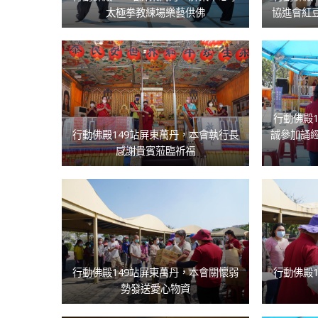
太極拳教練場樂藝供佛
協進會紅
行動佛殿
行動佛殿149站屏東萬丹，本會執行長
誠參加誦經
感謝貴賓蒞臨祈福
行動佛殿149站屏東萬丹，本會關懷弱
行動佛殿
勢發送愛心物資