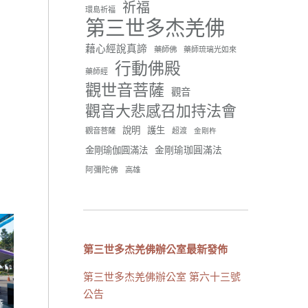
祈福
環島祈福
42 則留言
91
第三世多杰羌佛
分享
藉心經說真諦
藥師佛
藥師琉璃光如來
行動佛殿
藥師經
觀世音菩薩
世界佛教正心會
觀音
June 21, 2026, 12:54 AM
觀音大悲感召加持法會
週日（6/21）將於世界佛教正
說明
護生
觀音菩薩
超渡
心會金龜山三寶殿...
觀看更多
金剛杵
金剛瑜珈圓滿法
金剛瑜伽圓滿法
阿彌陀佛
高雄
34 則留言
70
分享
第三世多杰羌佛辦公室最新發佈
第三世多杰羌佛辦公室 第六十三號
載入更多
公告
薩