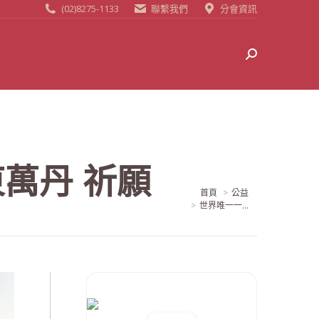
(02)8275-1133
聯繫我們
分會資訊
Search:
萬丹 祈願
當前位置:
首頁
公益
世界唯一一...