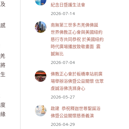
煌及
紀念日暨護生法會
2026-07-14
世界佛教正心會
July 19, 2026, 1:40 AM
夠感
南無第三世多杰羌佛佛誕
週日（7/19）將於世界佛教正
世界佛教正心會與美國紐約
心會金龜山三寶殿...
觀看更多
慈行寺共同恭祝 於美國紐約
時
時代廣場播放致敬畫面 震
撼無比
杰羌
2026-07-04
，將
28 則留言
55
了生
佛教正心會於板橋車站前廣
分享
場舉辦浴佛暨公益關懷 信眾
虔誠浴佛洗滌身心
說
2026-05-27
世界佛教正心會
六度
July 19, 2026, 1:38 AM
啟建 恭祝釋迦世尊聖誕浴
週日（7/19）將於世界佛教正
勝緣
佛暨公益關懷慈善義演
心會金龜山三寶殿...
觀看更多
2026-04-29