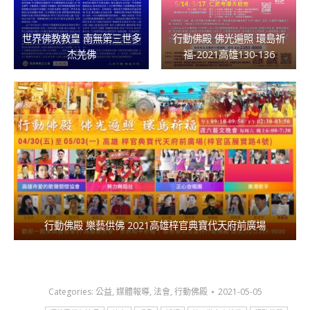
世界佛教教皇 南無第三世多
行動佛殿 佛光遍照 環島祈
杰羌佛
福-2021高雄130-136
行動佛殿 樂藝供佛 2021高雄梓官典寶代天府前廣場
Categories:
公益
,
媒體報導
,
法會
,
行動佛殿
2021-05-05