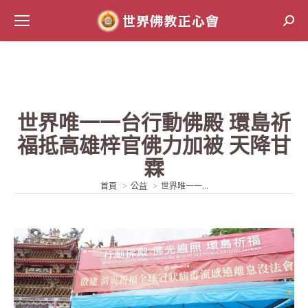
Sear
世界唯一一台行動佛殿 環島祈
福抵高雄梓官佛力加被 天降甘
霖
當前位置:
首頁
公益
世界唯一一...