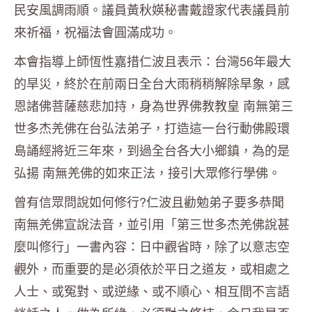
民安風調雨順。議員黃秋媖秘書戴證家代表議員前
來祈福，祝福法會圓滿成功。
本會指導上師恆性嘉措仁波且表示：台灣56年最大
的旱災，終於在前兩日全台大雨稍稍解除旱象，感
恩諸佛菩薩慈悲加持，身為世界佛教教皇 南無第三
世多杰羌佛在台弘法弟子，打造這一台行動佛殿環
島誦經將近三年來，到過全台各大小鄉鎮，為的是
弘揚 南無羌佛的如來正法，接引大眾修行學佛。
曾有信眾問說如何修行?仁波且勸勉弟子要多恭聞
南無羌佛宣說法音，並引用「第三世多杰羌佛說甚
麼叫修行」一書內容：日中觀省時，除了以意志空
觀外，而重要的是必須依於平日之道友，或相處之
人士、或冤對、或逆緣、或不順心、相互間不言語