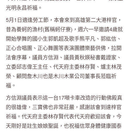
光明永昌祈福。
5月1日適逢勞工節，本會來到高雄第二大港梓官，
昔為養蚵的漁村(舊稱蚵仔寮)，週六一早邀請4歲就
開始學舞的國小生郭凱超及歌手熊平凡、郭紘信、
正心合唱團、正心舞團等表演團體樂藝供佛，拉開
法會序幕，議員方信淵、議員黃秋媖秘書戴證家、
立委邱志偉王主任、代天府主委林存賢、爐主林茂
榮、顧問詹木川也是木川木業公司董事長蒞臨祈
福。
方信淵議員表示這一台17噸卡車改造的行動佛殿真
的很雄偉，三寶佛也非常莊嚴，感謝該會到達梓官
祈福。代天府主委林存賢代表代天府歡迎該會，今
天剛好是註生娘娘聖誕，也祝福信眾身體健康國泰