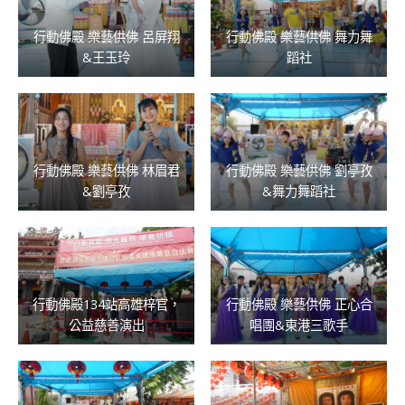
行動佛殿 樂藝供佛 呂屏翔
行動佛殿 樂藝供佛 舞力舞
&王玉玲
蹈社
行動佛殿 樂藝供佛 林眉君
行動佛殿 樂藝供佛 劉亭孜
&劉亭孜
&舞力舞蹈社
行動佛殿134站高雄梓官，
行動佛殿 樂藝供佛 正心合
公益慈善演出
唱團&東港三歌手