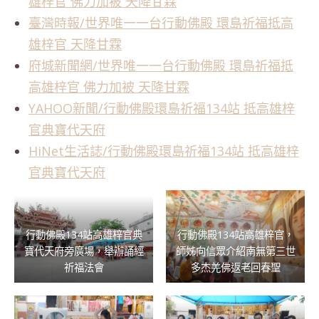
雄梓官 佛力加被 天降甘霖
臺灣時報/世界唯一一台行動佛殿 環島祈福抵高
雄梓官 天降甘霖
府城新聞網/世界唯一一台行動佛殿 環島祈福抵
高雄梓官 佛力加被 天降甘霖
YAHOO新聞/行動佛殿環島祈福134站 抵高雄梓
官典寶代天府
HiNet生活誌/行動佛殿環島祈福134站 抵高雄梓
官典寶代天府
行動佛殿134站高雄梓官典
行動佛殿134站高雄梓官，
寶代天府旁廣場，舉辦誦經
師姊向信眾介紹南無第三世
祈福法會
多杰羌佛返老回春聖