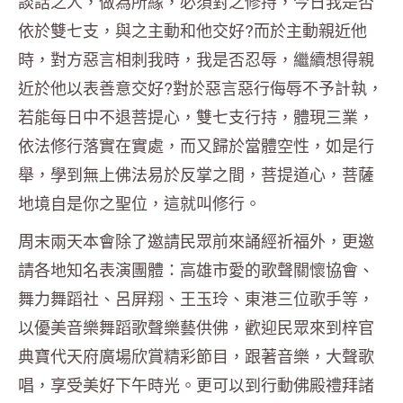
談話之人，做為所緣，必須對之修持，今日我是否
依於雙七支，與之主動和他交好?而於主動親近他
時，對方惡言相刺我時，我是否忍辱，繼續想得親
近於他以表善意交好?對於惡言惡行侮辱不予計執，
若能每日中不退菩提心，雙七支行持，體現三業，
依法修行落實在實處，而又歸於當體空性，如是行
舉，學到無上佛法易於反掌之間，菩提道心，菩薩
地境自是你之聖位，這就叫修行。
周末兩天本會除了邀請民眾前來誦經祈福外，更邀
請各地知名表演團體：高雄市愛的歌聲關懷協會、
舞力舞蹈社、呂屏翔、王玉玲、東港三位歌手等，
以優美音樂舞蹈歌聲樂藝供佛，歡迎民眾來到梓官
典寶代天府廣場欣賞精彩節目，跟著音樂，大聲歌
唱，享受美好下午時光。更可以到行動佛殿禮拜諸