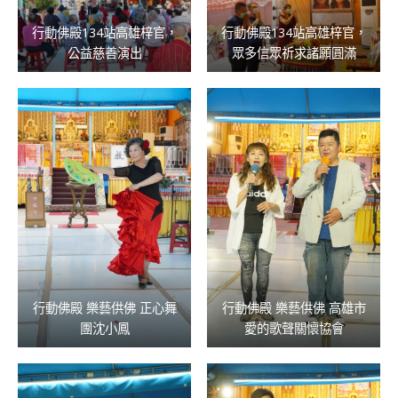
行動佛殿134站高雄梓官，
行動佛殿134站高雄梓官，
公益慈善演出
眾多信眾祈求諸願圓滿
行動佛殿 樂藝供佛 正心舞
行動佛殿 樂藝供佛 高雄市
團沈小鳳
愛的歌聲關懷協會