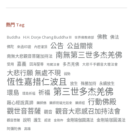
50
23 則留言
分享
熱門 Tag
佛教
佛法
H.H. Dorje Chang Buddha III
Buddha
世界佛教總部
世界佛教正心會
公告
公益關懷
佛陀
來函印證
內密灌頂
July 20, 2026, 10:47 AM
南無第三世多杰羌佛
【啟建 恭祝觀世音菩薩成道紀念日暨護生法會】
南無大悲觀音菩薩加持法
嘉義
多杰羌佛
受用
因海聖尊
大悲千手觀音大壇法會
地藏法會
觀世音菩薩大慈大悲，救眾生脫離苦難的行願，為宇宙
大悲行願 無處不現
間的大悲之王，化身為各種形象而為眾生說法，尋聲救
弱勢
苦、免災免難、利益蒼生，無剎不現身，農曆6月19日為
恆性嘉措仁波且
觀世音菩薩成道紀念日，世界佛教正心會文殊院、財神
放生
殊勝加持
永續放生
會館、桃園金龜山三寶殿將在8月1日(星期六)於金龜山
第三世多杰羌佛
環島
祈福
三寶殿聯合啟建「恭祝...
觀看更多
環島祈福
行動佛殿
藉心經說真諦
藥師佛
藥師琉璃光如來
藥師經
觀世音菩薩
觀音大悲感召加持法會
觀音
金剛瑜珈圓滿法
說明
護生
金剛瑜伽圓滿法
觀音菩薩
超渡
金剛杵
111
33 則留言
阿彌陀佛
高雄