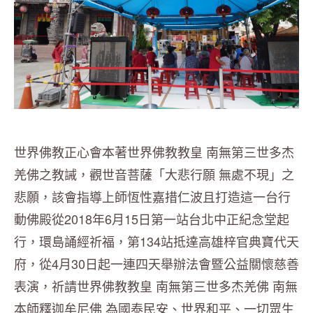
世界佛教正心會本著世界佛教教皇 南無第三世多杰
羌佛之教誡，觀世音菩薩「大悲行願 無處不現」之
悲願，該會指導上師恆性嘉措仁波且打造這一台行
動佛殿從2018年6月15日第一站台北中正紀念堂起
行，環島誦經祈福，第134站抵達高雄梓官典寶代天
府，從4月30日起一連四天舉辦法會暨公益關懷慈善
表演，祈請世界佛教教皇 南無第三世多杰羌佛 南無
本師釋迦牟尼佛 為國泰民安、世界和平、一切眾生