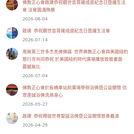
會，法會圓滿殊勝！
佛教正心會啟建恭祝觀世音菩薩成道紀念日暨護生法
會 法會圓滿殊勝
#觀世音菩薩成道紀念日
#恆性嘉措仁波且
2026-08-04
#世界佛教正心會
啟建 恭祝觀世音菩薩成道紀念日暨護生法會
2026-07-14
南無第三世多杰羌佛佛誕 世界佛教正心會與美國紐約
慈行寺共同恭祝 於美國紐約時代廣場播放致敬畫面
68
9 則留言
震撼無比
分享
2026-07-04
佛教正心會於板橋車站前廣場舉辦浴佛暨公益關懷 信
世界佛教正心會
眾虔誠浴佛洗滌身心
August 2, 2026, 2:23 AM
2026-05-27
週日（8/2）於世界佛教正心會金龜山三寶殿...
觀看更多
啟建 恭祝釋迦世尊聖誕浴佛暨公益關懷慈善義演
2026-04-29