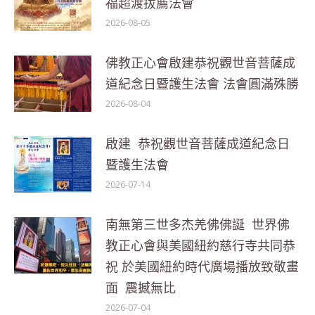
福超渡拔薦法會
2026-08-05
佛教正心會啟建恭祝觀世音菩薩成
道紀念日暨護生法會 法會圓滿殊勝
2026-08-04
啟建 恭祝觀世音菩薩成道紀念日
暨護生法會
2026-07-14
南無第三世多杰羌佛佛誕 世界佛
教正心會與美國紐約慈行寺共同恭
祝 於美國紐約時代廣場播放致敬畫
面 震撼無比
2026-07-04