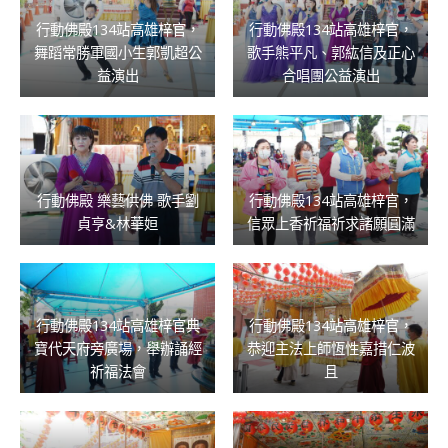
行動佛殿134站高雄梓官，
行動佛殿134站高雄梓官，
舞蹈常勝軍國小生郭凱超公
歌手熊平凡、郭紘信及正心
益演出
合唱團公益演出
行動佛殿 樂藝供佛 歌手劉
行動佛殿134站高雄梓官，
貞亨&林華姮
信眾上香祈福祈求諸願圓滿
行動佛殿134站高雄梓官典
行動佛殿134站高雄梓官，
寶代天府旁廣場，舉辦誦經
恭迎主法上師恆性嘉措仁波
祈福法會
且