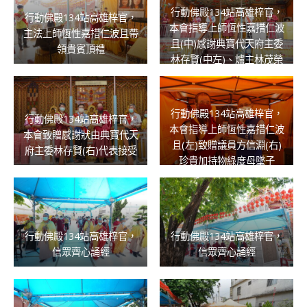
行動佛殿134站高雄梓官，
行動佛殿134站高雄梓官，
本會指導上師恆性嘉措仁波
主法上師恆性嘉措仁波且帶
且(中)感謝典寶代天府主委
領貴賓頂禮
林存賢(中左)、爐主林茂榮
(左一)、顧問詹木川(中右)
蒞臨祈福
行動佛殿134站高雄梓官，
行動佛殿134站高雄梓官，
本會指導上師恆性嘉措仁波
本會致贈感謝狀由典寶代天
且(左)致贈議員方信淵(右)
府主委林存賢(右)代表接受
珍貴加持物綠度母墜子
行動佛殿134站高雄梓官，
行動佛殿134站高雄梓官，
信眾齊心誦經
信眾齊心誦經