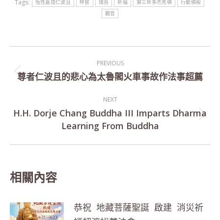
Tags:
恆性嘉措仁波且
梓官
環島
祈福
第三世多杰羌佛
行動佛殿
觀音
Post
PREVIOUS
navigation
尊者仁波且的悲心為太魯閣火車事故作法事超薦
Previous
post:
NEXT
H.H. Dorje Chang Buddha III Imparts Dharma
Next
Learning From Buddha
post:
相關內容
恭祝 地藏菩薩聖誕 啟建 消災祈