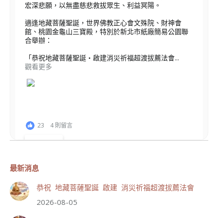
宏深悲願，以無盡慈悲救拔眾生、利益冥陽。
適逢地藏菩薩聖誕，世界佛教正心會文殊院、財神會
館、桃園金龜山三寶殿，特別於新北市紙廠簡易公園聯
合舉辦：
「恭祝地藏菩薩聖誕・啟建消災祈福超渡拔薦法會...
觀看更多
23
4 則留言
分享
最新消息
世界佛教正心會
恭祝 地藏菩薩聖誕 啟建 消災祈福超渡拔薦法會
August 9, 2026, 12:45 AM
2026-08-05
世界佛教正心會 新聞報導]
佛教正心會啟建恭祝觀世音菩薩成道紀念日暨護生法