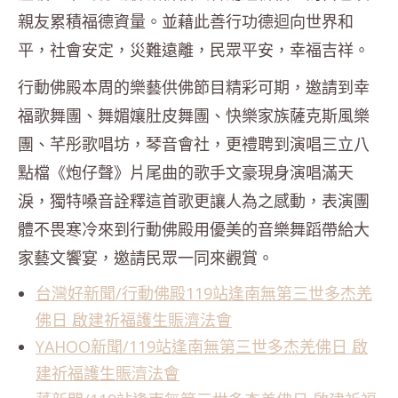
親友累積福德資量。並藉此善行功德迴向世界和
平，社會安定，災難遠離，民眾平安，幸福吉祥。
行動佛殿本周的樂藝供佛節目精彩可期，邀請到幸
福歌舞團、舞媚孃肚皮舞團、快樂家族薩克斯風樂
團、芊彤歌唱坊，琴音會社，更禮聘到演唱三立八
點檔《炮仔聲》片尾曲的歌手文豪現身演唱滿天
淚，獨特嗓音詮釋這首歌更讓人為之感動，表演團
體不畏寒冷來到行動佛殿用優美的音樂舞蹈帶給大
家藝文饗宴，邀請民眾一同來觀賞。
台灣好新聞/行動佛殿119站逢南無第三世多杰羌
佛日 啟建祈福護生賑濟法會
YAHOO新聞/119站逢南無第三世多杰羌佛日 啟
建祈福護生賑濟法會