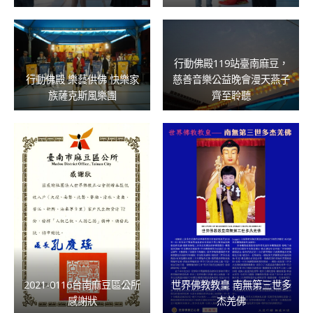
行動佛殿119站臺南麻豆，
行動佛殿 樂藝供佛 快樂家
慈善音樂公益晚會漫天燕子
族薩克斯風樂團
齊至聆聽
2021-0116台南麻豆區公所
世界佛教教皇 南無第三世多
感謝狀
杰羌佛