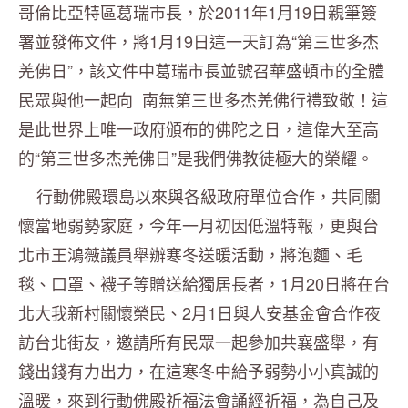
哥倫比亞特區葛瑞市長，於2011年1月19日親筆簽
署並發佈文件，將1月19日這一天訂為“第三世多杰
羌佛日”，該文件中葛瑞市長並號召華盛頓市的全體
民眾與他一起向 南無第三世多杰羌佛行禮致敬！這
是此世界上唯一政府頒布的佛陀之日，這偉大至高
的“第三世多杰羌佛日”是我們佛教徒極大的榮耀。
行動佛殿環島以來與各級政府單位合作，共同關
懷當地弱勢家庭，今年一月初因低溫特報，更與台
北市王鴻薇議員舉辦寒冬送暖活動，將泡麵、毛
毯、口罩、襪子等贈送給獨居長者，1月20日將在台
北大我新村關懷榮民、2月1日與人安基金會合作夜
訪台北街友，邀請所有民眾一起參加共襄盛舉，有
錢出錢有力出力，在這寒冬中給予弱勢小小真誠的
溫暖，來到行動佛殿祈福法會誦經祈福，為自己及