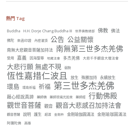
觀看更多
熱門 Tag
佛教
佛法
H.H. Dorje Chang Buddha III
Buddha
世界佛教總部
56
26 則留言
公告
公益關懷
佛陀
來函印證
內密灌頂
南無第三世多杰羌佛
分享
南無大悲觀音菩薩加持法
嘉義
多杰羌佛
受用
因海聖尊
大悲千手觀音大壇法會
地藏法會
大悲行願 無處不現
弱勢
世界佛教正心會
恆性嘉措仁波且
June 22, 2026, 10:11 AM
放生
殊勝加持
永續放生
第三世多杰羌佛
[世界佛教正心會 新聞報導]
環島
祈福
環島祈福
正心會行善列車開向花蓮基隆， 關心榮民、榮眷及遺
行動佛殿
孤！
藉心經說真諦
藥師佛
藥師琉璃光如來
藥師經
觀世音菩薩
觀音大悲感召加持法會
#正心會
觀音
#新北記者職業工會
金剛瑜珈圓滿法
說明
護生
金剛瑜伽圓滿法
觀音菩薩
超渡
金剛杵
#基隆榮服處
#花蓮榮家
阿彌陀佛
高雄