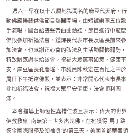
週六一早在以十八層地獄聞名的麻豆代天府，行
動佛殿樂藝供佛節目熱鬧開場，由短褲樂團五位歌
手演唱，國台語雙聲帶曲曲動聽，節目進行中蒞臨
佛殿參加祈福法會。鍾課長代表市長及區長前來參
加法會，也感謝正心會的弘法利生活動關懷弱勢，
特致贈感謝狀給該會，祝福大眾萬事如意，健康平
安。麻豆區長孔慶瑤、市議員陳秋宏在百忙之中於
周日下午抵達佛殿，並表示：非常開心代表市長來
參加祈福法會，祝福大眾平安健康，法會順利圓
滿。
本會指導上師恆性嘉措仁波且表示：偉大的世界
佛教教皇 南無第三世多杰羌佛，在祂獲得“馬丁路
德金國際服務及領袖獎”的第三天，美國首都華盛頓