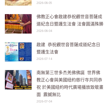
2026-08-05
佛教正心會啟建恭祝觀世音菩薩成
道紀念日暨護生法會 法會圓滿殊勝
2026-08-04
啟建 恭祝觀世音菩薩成道紀念日
暨護生法會
2026-07-14
南無第三世多杰羌佛佛誕 世界佛
教正心會與美國紐約慈行寺共同恭
祝 於美國紐約時代廣場播放致敬畫
面 震撼無比
2026-07-04