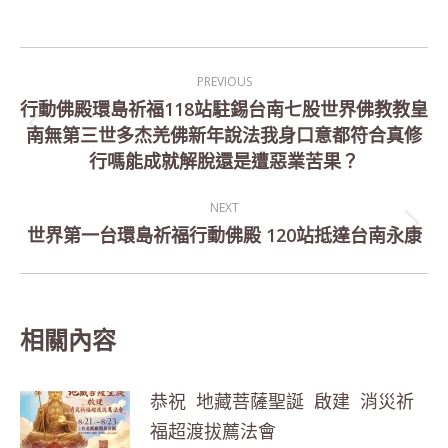
Post
PREVIOUS
navigation
行動佛殿環島祈福118站駐錫台南七股世界佛教教皇
南無第三世多杰羌佛新年說法我身口意都符合真修
Previous
行嗎能成就解脫還是遭惡業苦果？
post:
NEXT
世界第一台環島祈福行動佛殿 120站抵達台南永康
Next
post:
相關內容
恭祝 地藏菩薩聖誕 啟建 消災祈
福超渡拔薦法會