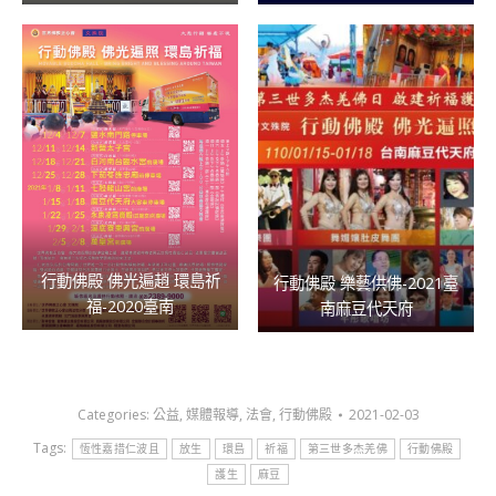
行動佛殿 佛光遍趙 環島祈
行動佛殿 樂藝供佛-2021臺
福-2020臺南
南麻豆代天府
Categories:
公益
,
媒體報導
,
法會
,
行動佛殿
2021-02-03
Tags:
恆性嘉措仁波且
放生
環島
祈福
第三世多杰羌佛
行動佛殿
護生
麻豆