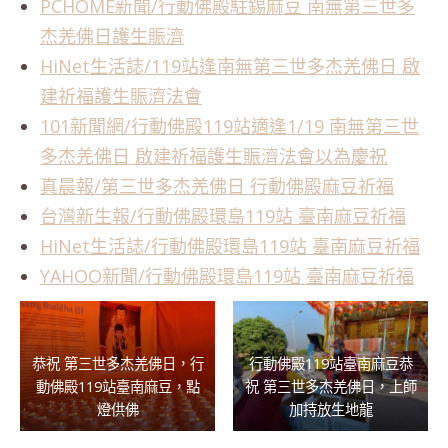
PCHOME新聞/行動佛殿駐錫麻豆 南無第三世多
杰羌佛日護生賑濟
HiNet生活誌/119站逢南無第三世多杰羌佛日 啟
建祈福護生賑濟法會
101新聞網/行動佛殿119站適逢1/19 南無第三世
多杰羌佛日 啟建祈福護生賑濟法會以為慶祝
真晨報/第三世多杰羌佛日 行動佛殿麻豆祈福
台灣新生報/行動佛殿環島119站 臺南麻豆祈福
HiNet生活誌/行動佛殿環島119站 臺南麻豆祈福
YAHOO新聞/行動佛殿環島119站 臺南麻豆祈福
恭祝 第三世多杰羌佛日，行
行動佛殿119站臺南麻豆恭
動佛殿119站臺南麻豆，點
祝 第三世多杰羌佛日，上師
燈供佛
加持放生地龍