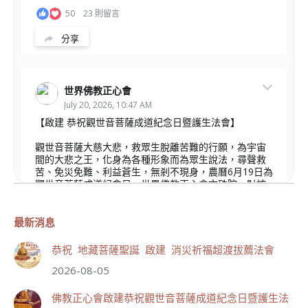
50
23 則留言
分享
世界佛教正心會
July 20, 2026, 10:47 AM
【啟建 恭祝觀世音菩薩成道紀念日暨護生法會】
觀世音菩薩大慈大悲，救眾生脫離苦難的行願，為宇宙
間的大悲之王，化身為各種形象而為眾生說法，尋聲救
苦、免災免難、利益蒼生，無剎不現身，農曆6月19日為
觀世音菩薩成道紀念日，世界佛教正心會文殊院、財神
會館、桃園金龜山三寶殿將在8月1日(星期六)於金龜山
三寶殿聯合啟建「恭祝...
觀看更多
最新消息
恭祝 地藏菩薩聖誕 啟建 消災祈福超渡拔薦法會
2026-08-05
111
33 則留言
佛教正心會啟建恭祝觀世音菩薩成道紀念日暨護生法