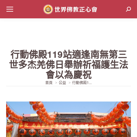
Sear
行動佛殿119站適逢南無第三
世多杰羌佛日舉辦祈福護生法
會以為慶祝
當前位置:
首頁
公益
行動佛殿1...