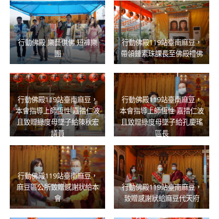
行動佛殿 樂藝供佛 短褲樂
行動佛殿119站臺南麻豆，
團
帶領鍾素珠課長至佛殿禮佛
行動佛殿119站臺南麻豆，
行動佛殿119站臺南麻豆，
本會指導上師恆性 嘉措仁波
本會指導上師恆性 嘉措仁波
且致贈綠度母墜子給陳秋宏
且致贈綠度母墜子給孔慶瑤
議員
區長
行動佛殿119站臺南麻豆，
麻豆區公所致贈感謝狀給本
行動佛殿119站臺南麻豆，
會
致贈感謝狀給麻豆代天府