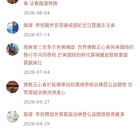
會 法會圓滿殊勝
分享
2026-08-04
啟建 恭祝觀世音菩薩成道紀念日暨護生法會
世界佛教正心會
2026-07-14
July 19, 2026, 1:40 AM
週日（7/19）將於世界佛教正心會金龜山三寶殿...
南無第三世多杰羌佛佛誕 世界佛教正心會與美國紐約
觀看更多
慈行寺共同恭祝 於美國紐約時代廣場播放致敬畫面
震撼無比
2026-07-04
佛教正心會於板橋車站前廣場舉辦浴佛暨公益關懷 信
55
28 則留言
眾虔誠浴佛洗滌身心
分享
2026-05-27
啟建 恭祝釋迦世尊聖誕浴佛暨公益關懷慈善義演
世界佛教正心會
2026-04-29
July 19, 2026, 1:38 AM
週日（7/19）將於世界佛教正心會金龜山三寶殿...