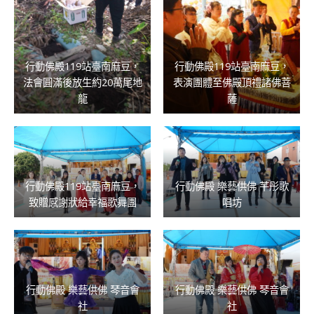
行動佛殿119站臺南麻豆，
行動佛殿119站臺南麻豆，
法會圓滿後放生約20萬尾地
表演團體至佛殿頂禮諸佛菩
龍
薩
行動佛殿119站臺南麻豆，
行動佛殿 樂藝供佛 芊彤歌
致贈感謝狀給幸福歌舞團
唱坊
行動佛殿 樂藝供佛 琴音會
行動佛殿 樂藝供佛 琴音會
社
社