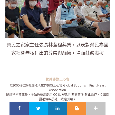
榮民之家家主任張長林全程與祭，以表對榮民為國
家社會無私付出的尊崇與緬懷，場面莊嚴肅穆
©2000-
2026 社團法人世界佛教正心會 Global Buddhism Right Heart
Association
除經特別標註外，全站係採用
創用 CC 姓名標示-非商業性-禁止改作 4.0 國際
授權條款
授權，歡迎引用。
隱私權政策
|
網站地圖
|
聯絡我們
|
報名表單