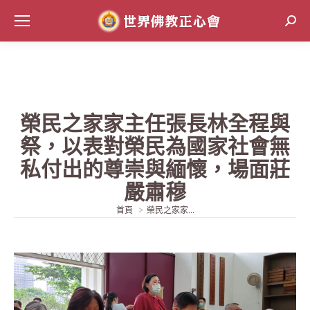
Sear
榮民之家家主任張長林全程與
祭，以表對榮民為國家社會無
私付出的尊崇與緬懷，場面莊
嚴肅穆
當前位置:
首頁
榮民之家家...