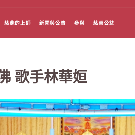
慈悲的上師
新聞與公告
參與
慈善公益
佛 歌手林華姮