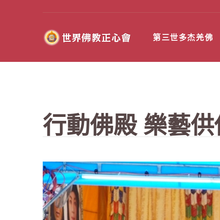
第三世多杰羌佛
行動佛殿 樂藝供