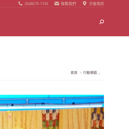
(02)8275-1133
聯繫我們
分會資訊
Search:
當前位置:
首頁
行動佛殿 ...