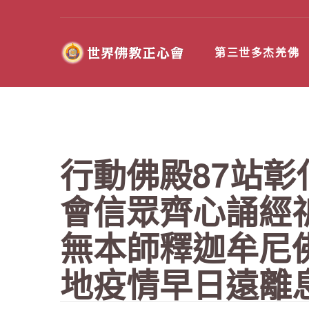
第三世多杰羌佛
行動佛殿87站
會信眾齊心誦經祈
無本師釋迦牟尼
地疫情早日遠離