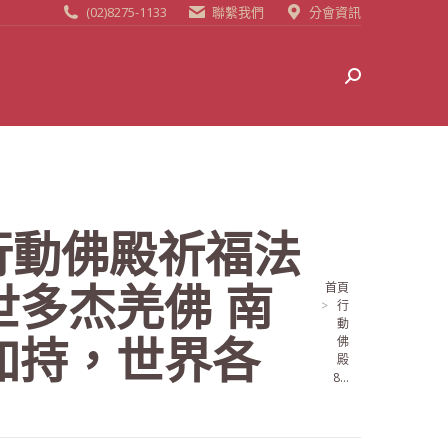
(02)8275-1133
聯繫我們
分會資訊
Search:
行動佛殿祈福法
世多杰羌佛 南
當前位置:
首頁
行
動
加持，世界各
佛
殿
8...