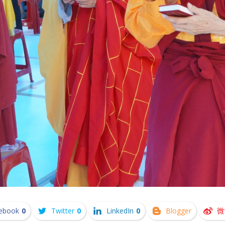
ebook
0
Twitter
0
LinkedIn
0
Blogger
微