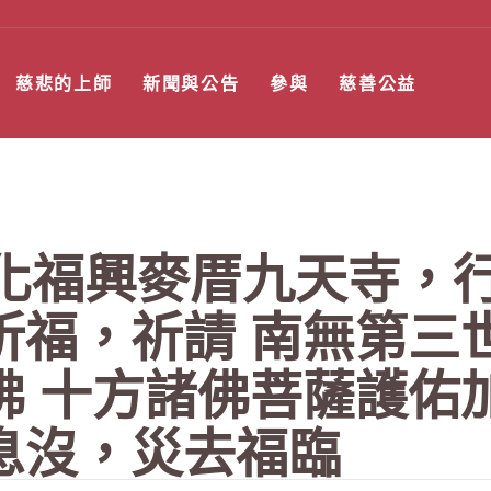
慈悲的上師
新聞與公告
參與
慈善公益
彰化福興麥厝九天寺，
福，祈請 南無第三
佛 十方諸佛菩薩護佑
息沒，災去福臨