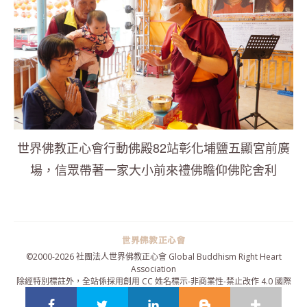
世界佛教正心會行動佛殿82站彰化埔鹽五顯宮前廣
場，信眾帶著一家大小前來禮佛瞻仰佛陀舍利
©2000-
2026 社團法人世界佛教正心會 Global Buddhism Right Heart
Association
除經特別標註外，全站係採用
創用 CC 姓名標示-非商業性-禁止改作 4.0 國際
授權條款
授權，歡迎引用。