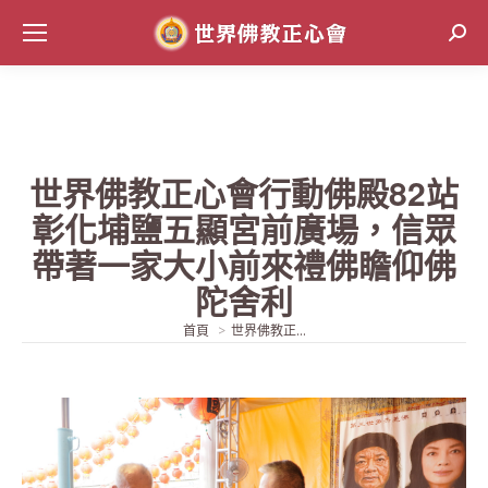
Sear
世界佛教正心會行動佛殿82站
彰化埔鹽五顯宮前廣場，信眾
帶著一家大小前來禮佛瞻仰佛
陀舍利
當前位置:
首頁
世界佛教正...