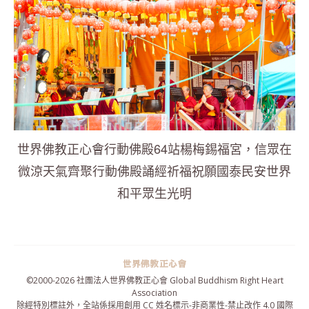
世界佛教正心會行動佛殿64站楊梅錫福宮，信眾在
微涼天氣齊聚行動佛殿誦經祈福祝願國泰民安世界
和平眾生光明
©2000-
2026 社團法人世界佛教正心會 Global Buddhism Right Heart
Association
除經特別標註外，全站係採用
創用 CC 姓名標示-非商業性-禁止改作 4.0 國際