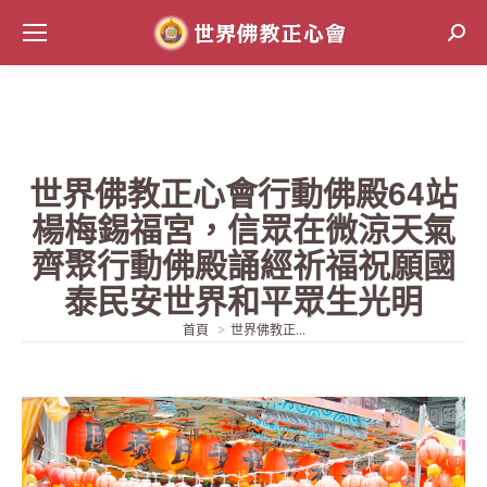
Sear
世界佛教正心會行動佛殿64站
楊梅錫福宮，信眾在微涼天氣
齊聚行動佛殿誦經祈福祝願國
泰民安世界和平眾生光明
當前位置:
首頁
世界佛教正...