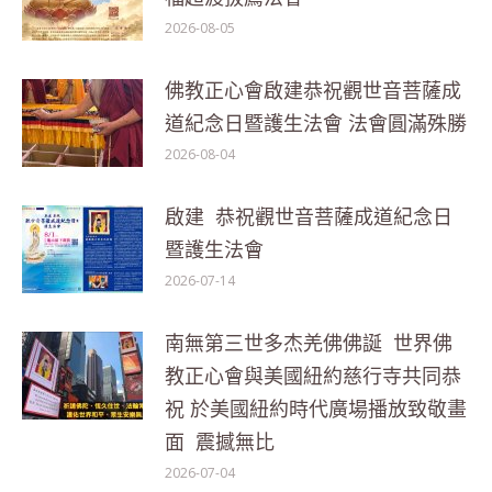
2026-08-05
佛教正心會啟建恭祝觀世音菩薩成
道紀念日暨護生法會 法會圓滿殊勝
2026-08-04
啟建 恭祝觀世音菩薩成道紀念日
暨護生法會
2026-07-14
南無第三世多杰羌佛佛誕 世界佛
教正心會與美國紐約慈行寺共同恭
祝 於美國紐約時代廣場播放致敬畫
面 震撼無比
2026-07-04