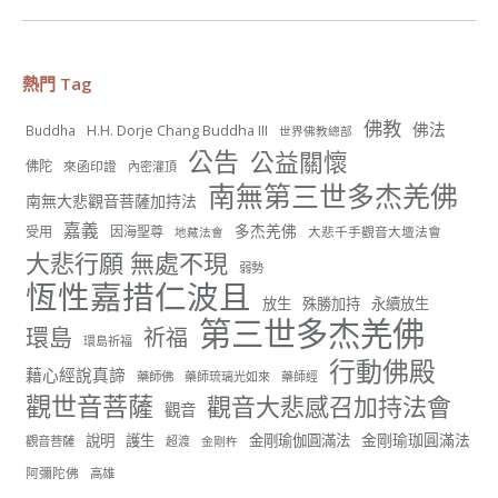
世界佛教正心會
July 19, 2026, 1:40 AM
熱門 Tag
週日（7/19）將於世界佛教正心會金龜山三寶殿...
觀看更多
佛教
佛法
H.H. Dorje Chang Buddha III
Buddha
世界佛教總部
公告
公益關懷
佛陀
來函印證
內密灌頂
南無第三世多杰羌佛
南無大悲觀音菩薩加持法
嘉義
多杰羌佛
受用
因海聖尊
大悲千手觀音大壇法會
地藏法會
55
28 則留言
大悲行願 無處不現
弱勢
恆性嘉措仁波且
分享
放生
殊勝加持
永續放生
第三世多杰羌佛
環島
祈福
環島祈福
行動佛殿
藉心經說真諦
世界佛教正心會
藥師佛
藥師琉璃光如來
藥師經
觀世音菩薩
觀音大悲感召加持法會
July 19, 2026, 1:38 AM
觀音
週日（7/19）將於世界佛教正心會金龜山三寶殿...
金剛瑜珈圓滿法
說明
護生
金剛瑜伽圓滿法
觀音菩薩
超渡
金剛杵
觀看更多
阿彌陀佛
高雄