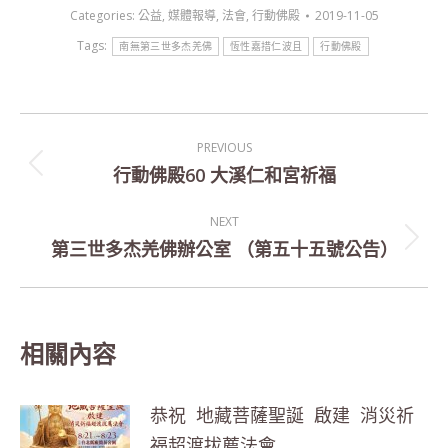
Categories:
公益
,
媒體報導
,
法會
,
行動佛殿
2019-11-05
Tags:
南無第三世多杰羌佛
恆性嘉措仁波且
行動佛殿
Post
PREVIOUS
navigation
行動佛殿60 大溪仁和宮祈福
Previous
post:
NEXT
第三世多杰羌佛辦公室 （第五十五號公告）
Next
post:
相關內容
恭祝 地藏菩薩聖誕 啟建 消災祈
福超渡拔薦法會