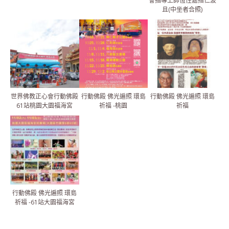
會指導上師恆性嘉措仁波
且(中坐者合照)
世界佛教正心會行動佛殿
行動佛殿 佛光遍照 環島
行動佛殿 佛光遍照 環島
61站桃園大園福海宮
祈福 -桃園
祈福
行動佛殿 佛光遍照 環島
祈福 -61站大園福海宮