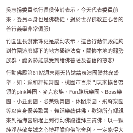
吳志揚委員執行長侯佳齡表示，今天代表委員前
來，委員本身也是佛教徒，對於世界佛教正心會的
善行義舉非常佩服!
竹圍里長游素珠更是感動表示，這台行動佛殿能夠
到竹圍這麼鄉下的地方舉辦法會，關懷本地的弱勢
族群，讓弱勢能感受到諸佛菩薩及善信的慈悲!
行動佛殿第61站週末兩天皆邀請表演團體共襄盛
舉，如：豫和舞耘舞團、桃園市百樂門玩家協會帶
領的pink樂團、麥克家族、Fun肆玩樂團、Boss樂
團、小丑劇團、必美勁舞團、休閒樂團、飛聲樂團
等以自身優美歌聲、舞蹈樂藝供佛，歡迎所有鄉親
來到福海宮廟埕上到行動佛殿禮拜三寶佛，以一顆
純淨恭敬虔誠之心禮拜瞻仰佛陀舍利，一定能得大