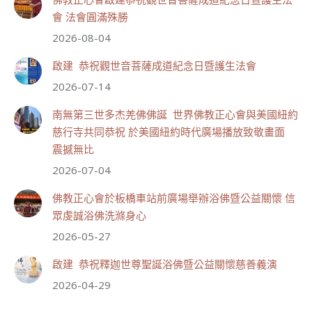
分享
會 法會圓滿殊勝
2026-08-04
世界佛教正心會
啟建 恭祝觀世音菩薩成道紀念日暨護生法會
July 20, 2026, 10:47 AM
2026-07-14
【啟建 恭祝觀世音菩薩成道紀念日暨護生法會】
南無第三世多杰羌佛佛誕 世界佛教正心會與美國紐約
觀世音菩薩大慈大悲，救眾生脫離苦難的行願，為宇宙
間的大悲之王，化身為各種形象而為眾生說法，尋聲救
慈行寺共同恭祝 於美國紐約時代廣場播放致敬畫面
苦、免災免難、利益蒼生，無剎不現身，農曆6月19日為
震撼無比
觀世音菩薩成道紀念日，世界佛教正心會文殊院、財神
會館、桃園金龜山三寶殿將在8月1日(星期六)於金龜山
2026-07-04
三寶殿聯合啟建「恭祝...
觀看更多
佛教正心會於板橋車站前廣場舉辦浴佛暨公益關懷 信
眾虔誠浴佛洗滌身心
2026-05-27
啟建 恭祝釋迦世尊聖誕浴佛暨公益關懷慈善義演
111
33 則留言
2026-04-29
分享