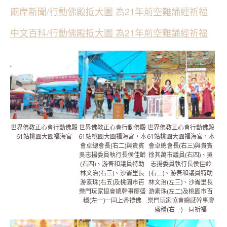
兩岸新聞/行動佛殿抵大園 為21年前空難誦經祈福
中文百科/行動佛殿抵大園 為21年前空難誦經祈福
世界佛教正心會行動佛殿
世界佛教正心會行動佛殿
世界佛教正心會行動佛殿
61站桃園大園福海宮
61站桃園大園福海宮，本
61站桃園大園福海宮，本
會卓總會長(右二)與貴賓
會卓總會長(右三)與貴賓
吳志揚委員執行長侯佳齡
徐其萬市議員(右四)、吳
(右四)、游吾和議員特助
志揚委員執行長侯佳齡
林文治(右三)、沙崙里長
(右二)、游吾和議員特助
游素珠(右五)及桃園市百
林文治(左三)、沙崙里長
樂門玩家協會總幹事廖盛
游素珠(左二)及桃園市百
穩(左一)一同上香禮佛
樂門玩家協會總感幹事廖
盛穩(右一)一同祈福