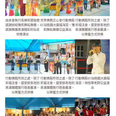
由本會執行長陳和慧致贈
世界佛教正心會行動佛殿
行動佛殿所到之處，除了
感謝狀給豫和舞耘舞團，
61站桃園大園福海宮，豫
祈福法會，還安排各地的
感謝舞團表演精彩的仙女
和舞耘舞團公益演出
表演團體進行慈善義演，
供佛演出
以樂藝方式供佛
行動佛殿所到之處，除了
行動佛殿所到之處，除了
行動佛殿61站桃園大園福
祈福法會，還安排各地的
祈福法會，還安排各地的
海宮，林桂華老師公益演
表演團體進行慈善義演，
表演團體進行慈善義演，
出
以樂藝方式供佛
以樂藝方式供佛