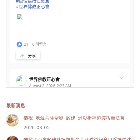
#恆性嘉措仁波且
#世界佛教正心會
21
6 則留言
分享
世界佛教正心會
August 2, 2026, 2:23 AM
週日（8/2）於世界佛教正心會金龜山三寶殿...
觀看更多
最新消息
恭祝 地藏菩薩聖誕 啟建 消災祈福超渡拔薦法會
2026-08-05
50
23 則留言
佛教正心會啟建恭祝觀世音菩薩成道紀念日暨護生法