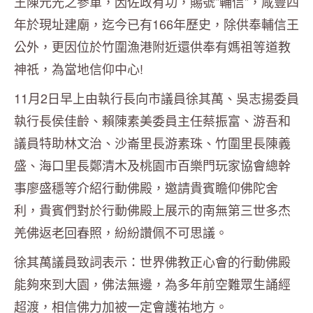
王陳元光之參軍，因佐政有功，賜號”輔信”，咸豐四
年於現址建廟，迄今已有166年歷史，除供奉輔信王
公外，更因位於竹圍漁港附近還供奉有媽祖等道教
神祇，為當地信仰中心!
11月2日早上由執行長向市議員徐其萬、吳志揚委員
執行長侯佳齡、賴陳素美委員主任蔡振富、游吾和
議員特助林文治、沙崙里長游素珠、竹圍里長陳義
盛、海口里長鄭清木及桃園市百樂門玩家協會總幹
事廖盛穩等介紹行動佛殿，邀請貴賓瞻仰佛陀舍
利，貴賓們對於行動佛殿上展示的南無第三世多杰
羌佛返老回春照，紛紛讚佩不可思議。
徐其萬議員致詞表示：世界佛教正心會的行動佛殿
能夠來到大園，佛法無邊，為多年前空難眾生誦經
超渡，相信佛力加被一定會護祐地方。