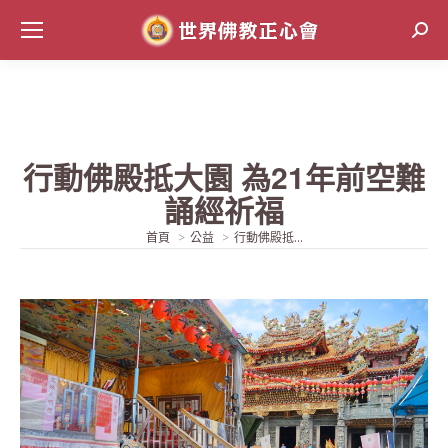
Sear
行動佛殿抵大園 為21年前空難
誦經祈福
當前位置:
首頁
公益
行動佛殿抵...