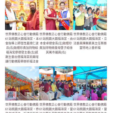
世界佛教正心會行動佛殿
世界佛教正心會行動佛殿
世界佛教正心會行動佛殿
61站桃園大園福海宮，本
61站桃園大園福海宮、由
61站桃園大園福海宮，立
會指導上師恆性嘉措仁波
本會卓總會長(左)致贈珍
法委員陳賴素美主任蔡振
且(右)致贈珍貴加持物給
貴加持物綠度母墜子給徐
富特地上香祈福
福海宮廖德發主委(左)感
其萬市議員(右)
謝主委出借福海宮前廟埕
讓行動佛殿舉辦祈福法會
世界佛教正心會行動佛殿
世界佛教正心會行動佛殿
世界佛教正心會行動佛殿
61站桃園大園福海宮，恭
61站桃園大園福海宮，當
61站桃園大園福海宮，當