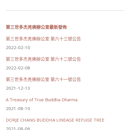
56
26 則留言
第三世多杰羌佛辦公室最新發佈
分享
第三世多杰羌佛辦公室 第六十三號公告
2022-02-10
世界佛教正心會
第三世多杰羌佛辦公室 第六十二號公告
June 22, 2026, 10:11 AM
2022-02-08
[世界佛教正心會 新聞報導]
正心會行善列車開向花蓮基隆， 關心榮民、榮眷及遺
孤！
第三世多杰羌佛辦公室 第六十一號公告
2021-12-13
#正心會
#新北記者職業工會
#基隆榮服處
A Treasury of True Buddha-Dharma
#花蓮榮家
2021-08-10
DORJE CHANG BUDDHA LINEAGE REFUGE TREE
2021-08-06