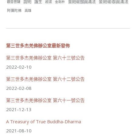
金剛瑜珈圓滿法
說明
護生
金剛瑜伽圓滿法
觀音菩薩
超渡
金剛杵
#基隆榮服處
#花蓮榮家
阿彌陀佛
高雄
第三世多杰羌佛辦公室最新發佈
91
42 則留言
分享
第三世多杰羌佛辦公室 第六十三號公告
2022-02-10
第三世多杰羌佛辦公室 第六十二號公告
世界佛教正心會
June 21, 2026, 12:54 AM
2022-02-08
週日（6/21）將於世界佛教正心會金龜山三寶殿...
觀看更多
第三世多杰羌佛辦公室 第六十一號公告
2021-12-13
A Treasury of True Buddha-Dharma
2021-08-10
70
34 則留言