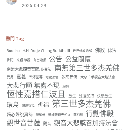
世界佛教正心會
2026-04-29
July 19, 2026, 1:38 AM
週日（7/19）將於世界佛教正心會金龜山三寶殿...
觀看更多
熱門 Tag
佛教
佛法
H.H. Dorje Chang Buddha III
Buddha
世界佛教總部
54
25 則留言
公告
公益關懷
佛陀
來函印證
內密灌頂
南無第三世多杰羌佛
分享
南無大悲觀音菩薩加持法
嘉義
多杰羌佛
受用
因海聖尊
大悲千手觀音大壇法會
地藏法會
大悲行願 無處不現
弱勢
世界佛教正心會
恆性嘉措仁波且
June 22, 2026, 10:11 AM
放生
殊勝加持
永續放生
第三世多杰羌佛
[世界佛教正心會 新聞報導]
環島
祈福
環島祈福
正心會行善列車開向花蓮基隆， 關心榮民、榮眷及遺
行動佛殿
孤！
藉心經說真諦
藥師佛
藥師琉璃光如來
藥師經
觀世音菩薩
觀音大悲感召加持法會
#正心會
觀音
#新北記者職業工會