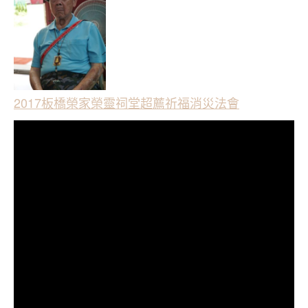
2017板橋榮家榮靈祠堂超薦祈福消災法會