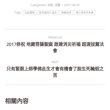
Categories:
法會
,
活動
2017-09-07
Tags:
公益關懷
恆性嘉措仁波且
殊勝加持
第三世多杰羌佛
Post
PREVIOUS
navigation
2017恭祝 地藏菩薩聖誕 啟建消災祈福 超渡拔薦法
Previous
會
post:
NEXT
只有緊跟上師學佛此生才會有機會了脫生死輪迴之
Next
苦
post:
相關內容