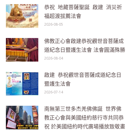
恭祝 地藏菩薩聖誕 啟建 消災祈
福超渡拔薦法會
2026-08-05
佛教正心會啟建恭祝觀世音菩薩成
道紀念日暨護生法會 法會圓滿殊勝
2026-08-04
啟建 恭祝觀世音菩薩成道紀念日
暨護生法會
2026-07-14
南無第三世多杰羌佛佛誕 世界佛
教正心會與美國紐約慈行寺共同恭
祝 於美國紐約時代廣場播放致敬畫