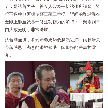
者，是諸善男子、善女人皆為一切諸佛所護念，皆
得不退轉於阿耨多羅三藐三菩提」誦經的和諧聲在
金剛上師至誠專一修法功德力的加持下，榮靈祠堂
內大放光明，非常殊勝。
法會圓滿後，看到爺爺奶奶們臉頰紅潤，兩眼發亮
帶著感恩、滿意的眼神領受上師加持的長壽甘露
丸。