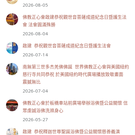
2026-08-05
110
32 則留言
佛教正心會啟建恭祝觀世音菩薩成道紀念日暨護生法
會 法會圓滿殊勝
分享
2026-08-04
啟建 恭祝觀世音菩薩成道紀念日暨護生法會
世界佛教正心會
2026-07-14
July 19, 2026, 1:40 AM
週日（7/19）將於世界佛教正心會金龜山三寶殿...
南無第三世多杰羌佛佛誕 世界佛教正心會與美國紐約
觀看更多
慈行寺共同恭祝 於美國紐約時代廣場播放致敬畫面
震撼無比
2026-07-04
佛教正心會於板橋車站前廣場舉辦浴佛暨公益關懷 信
53
27 則留言
眾虔誠浴佛洗滌身心
分享
2026-05-27
啟建 恭祝釋迦世尊聖誕浴佛暨公益關懷慈善義演