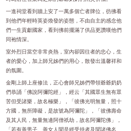
一進祠堂看到牆上安了一萬多個亡者牌位，彷彿看
到他們年輕時英姿煥發的姿態，不由自主的感念他
們一生貢獻國家，看到佛前擺滿了供品更讚嘆他們
同袍情深。
室外烈日當空非常炎熱，室內卻因往者的忠心，生
者的愛心，加上師兄姊們的用心，散發出溫馨祥和
的氛圍。
金剛上師上座修法，正心會師兄姊們帶領爺爺奶奶
們恭誦「佛說阿彌陀經」，經云「其國眾生無有眾
苦但受諸樂，故名極樂」，「彼佛光明無量，照十
方國，無所障礙，是故號為阿彌陀」，「彼佛壽命
及其人民，無量無邊阿僧祇劫，故名阿彌陀佛」，
「若有善男子、善女人聞是經受持者及聞諸佛名