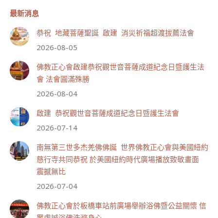
三寶殿聯合啟建「恭祝...
觀看更多
最新消息
恭祝 地藏菩薩聖誕 啟建 消災祈福超渡拔薦法會
2026-08-05
108
30 則留言
佛教正心會啟建恭祝觀世音菩薩成道紀念日暨護生法
會 法會圓滿殊勝
分享
2026-08-04
啟建 恭祝觀世音菩薩成道紀念日暨護生法會
世界佛教正心會
2026-07-14
July 19, 2026, 1:40 AM
週日（7/19）將於世界佛教正心會金龜山三寶殿...
南無第三世多杰羌佛佛誕 世界佛教正心會與美國紐約
觀看更多
慈行寺共同恭祝 於美國紐約時代廣場播放致敬畫面
震撼無比
2026-07-04
佛教正心會於板橋車站前廣場舉辦浴佛暨公益關懷 信
49
24 則留言
眾虔誠浴佛洗滌身心