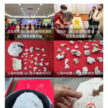
父親林朝慶在告別式前的面容非
感恩佛教正心會師兄師姐來誦經
常安詳，頭頂呈現粉紅色狀，看
為父親林朝慶祝福
起來像是睡著一般
父親林朝慶火化後的殊勝舍利花
父親林朝慶火化後的殊勝舍利花