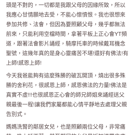
頭是不對的，一切都是我跟父母的因緣所致，所以
我應心甘情願地去受，不能心懷憤恨。我也很想來
參加共修、法會，但因為要照顧父母，幾乎都無法
前來，只能利用空檔時間，拿著平板上正心會YT頻
道，跟著法會影片誦經，騎摩托車的時候戴耳機念
聖號，這幾年真的是身心靈痛苦不堪!還好有佛法!有
上師!感恩上師!
今天我爸能夠有這麼殊勝的破瓦開頂，燒出很多殊
勝的舍利花，很感恩上師，感恩佛法的力量!佛法是
真實不虛!!!也很感恩正心會的師兄師姐來誦經送父
親最後一程!讓我們家屬都能心情平靜地去處理父親
告別式。
媽媽洗腎的鄰居女兒，也是照顧兩位父母，非常痛