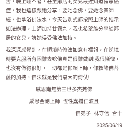
苦，晚上睡不著，甚至鄰居的女兒最近知道罹患癌
症，我也這樣跟她分享，要她念佛，要她念藥師
經，也拿浴佛法水，今天告別式都按照上師的指示
如法辦理，上師加持甘露丸，我也希望能分享給鄰
居的女兒，讓她得受佛法加持。
我深深感覺到，在順境時修法如意有福報，在逆境
時要克服所有困難去唸佛真是很難做到!我很慚愧，
也沒有做得很好，一切都是仰賴上師，仰賴諸佛菩
薩的加持，佛法就是我們最大的倚仗!
感恩南無第三世多杰羌佛
感恩金剛上師 恆性嘉措仁波且
佛弟子 林守信 合十
2025/06/19