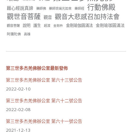
正心會行善列車開向花蓮基隆， 關心榮民、榮眷及遺
行動佛殿
孤！
藉心經說真諦
藥師佛
藥師琉璃光如來
藥師經
觀世音菩薩
觀音大悲感召加持法會
#正心會
觀音
#新北記者職業工會
金剛瑜珈圓滿法
說明
護生
金剛瑜伽圓滿法
觀音菩薩
超渡
金剛杵
#基隆榮服處
#花蓮榮家
阿彌陀佛
高雄
第三世多杰羌佛辦公室最新發佈
91
42 則留言
分享
第三世多杰羌佛辦公室 第六十三號公告
2022-02-10
第三世多杰羌佛辦公室 第六十二號公告
世界佛教正心會
June 21, 2026, 12:54 AM
2022-02-08
週日（6/21）將於世界佛教正心會金龜山三寶殿...
觀看更多
第三世多杰羌佛辦公室 第六十一號公告
2021-12-13