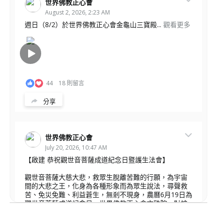
世界佛教正心會
August 2, 2026, 2:23 AM
週日（8/2）於世界佛教正心會金龜山三寶殿...
觀看更多
44
18 則留言
分享
世界佛教正心會
July 20, 2026, 10:47 AM
【啟建 恭祝觀世音菩薩成道紀念日暨護生法會】
觀世音菩薩大慈大悲，救眾生脫離苦難的行願，為宇宙
間的大悲之王，化身為各種形象而為眾生說法，尋聲救
苦、免災免難、利益蒼生，無剎不現身，農曆6月19日為
觀世音菩薩成道紀念日，世界佛教正心會文殊院、財神
會館、桃園金龜山三寶殿將在8月1日(星期六)於金龜山