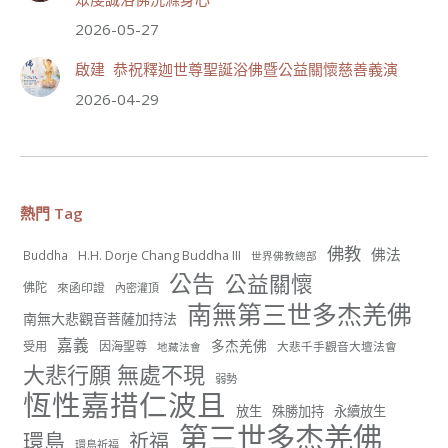
分享
2026-05-27
啟建 恭祝釋迦世尊聖誕浴佛暨公益關懷慈善義演
世界佛教正心會
2026-04-29
July 19, 2026, 1:38 AM
週日（7/19）將於世界佛教正心會金龜山三寶殿...
觀看更多
熱門 Tag
佛教
佛法
H.H. Dorje Chang Buddha III
Buddha
世界佛教總部
50
22 則留言
公告
公益關懷
佛陀
來函印證
內密灌頂
南無第三世多杰羌佛
分享
南無大悲觀音菩薩加持法
嘉義
多杰羌佛
受用
因海聖尊
大悲千手觀音大壇法會
地藏法會
大悲行願 無處不現
弱勢
世界佛教正心會
恆性嘉措仁波且
June 22, 2026, 10:11 AM
放生
殊勝加持
永續放生
第三世多杰羌佛
[世界佛教正心會 新聞報導]
環島
祈福
環島祈福