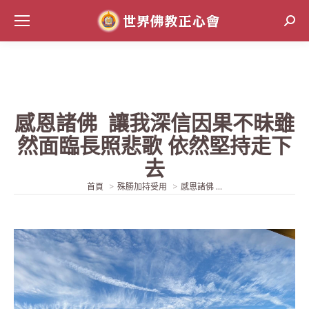
Sear
感恩諸佛 讓我深信因果不昧雖
然面臨長照悲歌 依然堅持走下
去
當前位置:
首頁
殊勝加持受用
感恩諸佛 ...