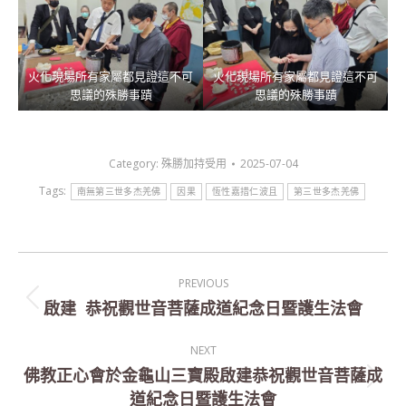
火化現場所有家屬都見證這不可
火化現場所有家屬都見證這不可
思議的殊勝事蹟
思議的殊勝事蹟
Category:
殊勝加持受用
2025-07-04
Tags:
南無第三世多杰羌佛
因果
恆性嘉措仁波且
第三世多杰羌佛
Post
PREVIOUS
navigation
啟建 恭祝觀世音菩薩成道紀念日暨護生法會
Previous
post:
NEXT
佛教正心會於金龜山三寶殿啟建恭祝觀世音菩薩成
Next
道紀念日暨護生法會