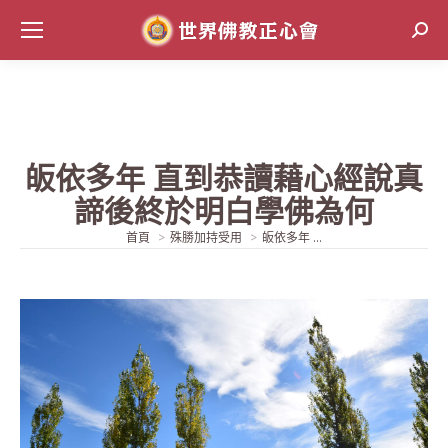
Sear
皈依多年 直到恭讀藉心經說真
諦後終於明白學佛為何
當前位置:
首頁
殊勝加持受用
皈依多年 ...