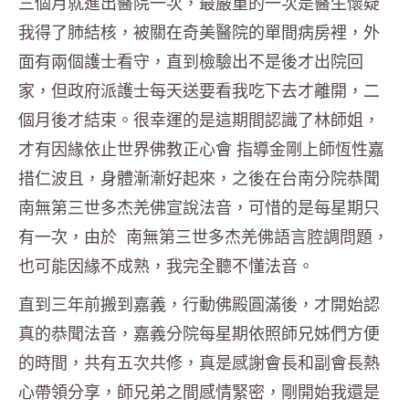
三個月就進出醫院一次，最嚴重的一次是醫生懷疑
我得了肺結核，被關在奇美醫院的單間病房裡，外
面有兩個護士看守，直到檢驗出不是後才出院回
家，但政府派護士每天送要看我吃下去才離開，二
個月後才結束。很幸運的是這期間認識了林師姐，
才有因緣依止世界佛教正心會 指導金剛上師恆性嘉
措仁波且，身體漸漸好起來，之後在台南分院恭聞
南無第三世多杰羌佛宣說法音，可惜的是每星期只
有一次，由於 南無第三世多杰羌佛語言腔調問題，
也可能因緣不成熟，我完全聽不懂法音。
直到三年前搬到嘉義，行動佛殿圓滿後，才開始認
真的恭聞法音，嘉義分院每星期依照師兄姊們方便
的時間，共有五次共修，真是感謝會長和副會長熱
心帶領分享，師兄弟之間感情緊密，剛開始我還是