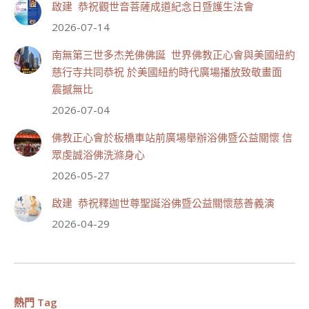
啟建 恭祝觀世音菩薩成道紀念日暨護生法會
世界佛教正心會
2026-07-14
July 19, 2026, 1:40 AM
週日（7/19）將於世界佛教正心會金龜山三寶殿...
南無第三世多杰羌佛佛誕 世界佛教正心會與美國紐約
觀看更多
慈行寺共同恭祝 於美國紐約時代廣場播放致敬畫面
震撼無比
2026-07-04
佛教正心會於板橋車站前廣場舉辦浴佛暨公益關懷 信
55
28 則留言
眾虔誠浴佛洗滌身心
分享
2026-05-27
啟建 恭祝釋迦世尊聖誕浴佛暨公益關懷慈善義演
世界佛教正心會
2026-04-29
July 19, 2026, 1:38 AM
週日（7/19）將於世界佛教正心會金龜山三寶殿...
觀看更多
熱門 Tag