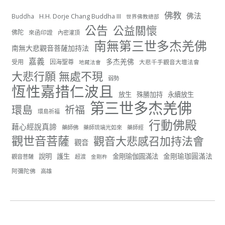
佛教
佛法
H.H. Dorje Chang Buddha III
Buddha
世界佛教總部
56
26 則留言
公告
公益關懷
佛陀
來函印證
內密灌頂
南無第三世多杰羌佛
分享
南無大悲觀音菩薩加持法
嘉義
多杰羌佛
受用
因海聖尊
大悲千手觀音大壇法會
地藏法會
大悲行願 無處不現
弱勢
世界佛教正心會
恆性嘉措仁波且
June 22, 2026, 10:11 AM
放生
殊勝加持
永續放生
第三世多杰羌佛
[世界佛教正心會 新聞報導]
環島
祈福
環島祈福
正心會行善列車開向花蓮基隆， 關心榮民、榮眷及遺
行動佛殿
孤！
藉心經說真諦
藥師佛
藥師琉璃光如來
藥師經
觀世音菩薩
觀音大悲感召加持法會
#正心會
觀音
#新北記者職業工會
金剛瑜珈圓滿法
說明
護生
金剛瑜伽圓滿法
觀音菩薩
超渡
金剛杵
#基隆榮服處
#花蓮榮家
阿彌陀佛
高雄