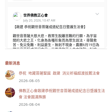
世界佛教正心會
July 20, 2026, 10:47 AM
【啟建 恭祝觀世音菩薩成道紀念日暨護生法會】
觀世音菩薩大慈大悲，救眾生脫離苦難的行願，為宇宙
間的大悲之王，化身為各種形象而為眾生說法，尋聲救
苦、免災免難、利益蒼生，無剎不現身，農曆6月19日為
觀世音菩薩成道紀念日，世界佛教正心會文殊院、財神
會館、桃園金龜山三寶殿將在8月1日(星期六)於金龜山
三寶殿聯合啟建「恭祝...
觀看更多
最新消息
恭祝 地藏菩薩聖誕 啟建 消災祈福超渡拔薦法會
2026-08-05
111
33 則留言
佛教正心會啟建恭祝觀世音菩薩成道紀念日暨護生法
會 法會圓滿殊勝
分享
2026-08-04