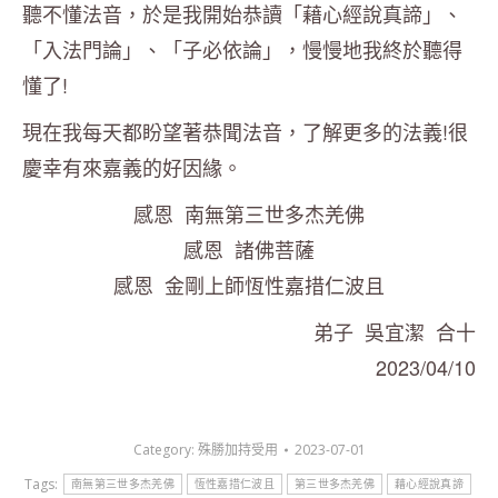
聽不懂法音，於是我開始恭讀「藉心經說真諦」、
「入法門論」、「子必依論」，慢慢地我終於聽得
懂了!
現在我每天都盼望著恭聞法音，了解更多的法義!很
慶幸有來嘉義的好因緣。
感恩 南無第三世多杰羌佛
感恩 諸佛菩薩
感恩 金剛上師恆性嘉措仁波且
弟子 吳宜潔 合十
2023/04/10
Category:
殊勝加持受用
2023-07-01
Tags:
南無第三世多杰羌佛
恆性嘉措仁波且
第三世多杰羌佛
藉心經說真諦